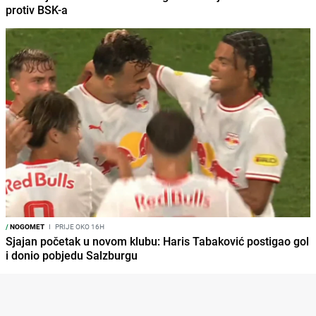
protiv BSK-a
/
NOGOMET
I
PRIJE OKO 16H
Sjajan početak u novom klubu: Haris Tabaković postigao gol
i donio pobjedu Salzburgu