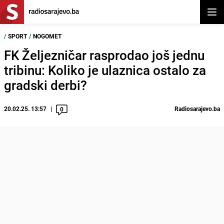
Otvor
/
SPORT
/
NOGOMET
FK Željezničar rasprodao još jednu
tribinu: Koliko je ulaznica ostalo za
gradski derbi?
20.02.25. 13:57
Radiosarajevo.ba
0