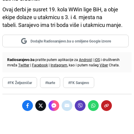
Ovaj derbi je susret 19. kola WWin lige BiH, a obje
ekipe dolaze u utakmicu s 3. i 4. mjesta na
tabeli. Sarajevo ima tri boda više i utakmicu manje.
Dodajte Radiosarajevo.ba u omiljene Google izvore
Radiosarajevo.ba
pratite putem aplikacije za
Android
|
iOS
i društvenih
mreža
Twitter
|
Facebook
|
Instagram
, kao i putem našeg
Viber
Chata.
#FK Željezničar
#karte
#FK Sarajevo