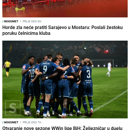
/
NOGOMET
I
PRIJE OKO 3H
Horde zla neće pratiti Sarajevo u Mostaru: Poslali žestoku
poruku čelnicima kluba
/
NOGOMET
I
PRIJE OKO 7H
Otvaranje nove sezone WWin lige BiH: Željezničar u duelu