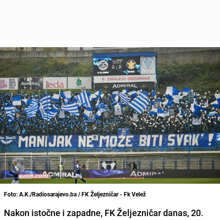
Foto: A.K./Radiosarajevo.ba / FK Željezničar - Fk Velež
Nakon istočne i zapadne, FK Željezničar danas, 20.