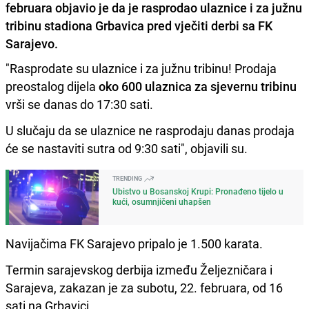
februara objavio je da je rasprodao ulaznice i za južnu
tribinu stadiona Grbavica pred vječiti derbi sa FK
Sarajevo.
"Rasprodate su ulaznice i za južnu tribinu! Prodaja
preostalog dijela
oko 600 ulaznica za sjevernu tribinu
vrši se danas do 17:30 sati.
U slučaju da se ulaznice ne rasprodaju danas prodaja
će se nastaviti sutra od 9:30 sati", objavili su.
TRENDING
Ubistvo u Bosanskoj Krupi: Pronađeno tijelo u
kući, osumnjičeni uhapšen
Navijačima FK Sarajevo pripalo je 1.500 karata.
Termin sarajevskog derbija između Željezničara i
Sarajeva, zakazan je za subotu, 22. februara, od 16
sati na Grbavici.