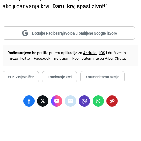
akciji darivanja krvi.
Daruj krv, spasi život
!"
Dodajte Radiosarajevo.ba u omiljene Google izvore
Radiosarajevo.ba
pratite putem aplikacije za
Android
|
iOS
i društvenih
mreža
Twitter
|
Facebook
|
Instagram
, kao i putem našeg
Viber
Chata.
#FK Željezničar
#darivanje krvi
#humanitarna akcija