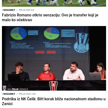
/
NOGOMET
I
PRIJE OKO 6H
Fabrizio Romano otkrio senzaciju: Ovo je transfer koji je
malo ko očekivao
/
NOGOMET
I
PRIJE OKO 16H
Podrška iz NK Čelik: BiH korak bliže nacionalnom stadionu u
Zenici