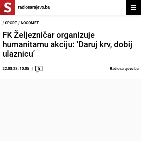
Otvor
/
SPORT
/
NOGOMET
FK Željezničar organizuje
humanitarnu akciju: ‘Daruj krv, dobij
ulaznicu’
22.08.23. 10:05
Radiosarajevo.ba
0