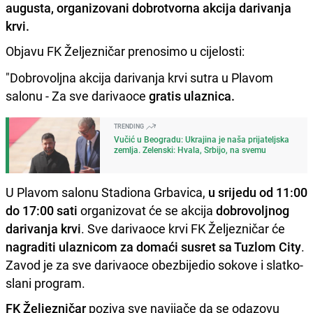
augusta, organizovani dobrotvorna akcija darivanja
krvi.
Objavu FK Željezničar prenosimo u cijelosti:
"Dobrovoljna akcija darivanja krvi sutra u Plavom
salonu - Za sve darivaoce
gratis ulaznica.
TRENDING
Vučić u Beogradu: Ukrajina je naša prijateljska
zemlja. Zelenski: Hvala, Srbijo, na svemu
U Plavom salonu Stadiona Grbavica,
u srijedu od 11:00
do 17:00 sati
organizovat će se akcija
dobrovoljnog
darivanja krvi
. Sve darivaoce krvi FK Željezničar će
nagraditi ulaznicom za domaći susret sa Tuzlom City
.
Zavod je za sve darivaoce obezbijedio sokove i slatko-
slani program.
FK Željezničar
poziva sve navijače da se odazovu