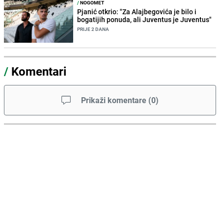
/
NOGOMET
Pjanić otkrio: "Za Alajbegovića je bilo i
bogatijih ponuda, ali Juventus je Juventus"
PRIJE 2 DANA
/
Komentari
Prikaži komentare
(
0
)