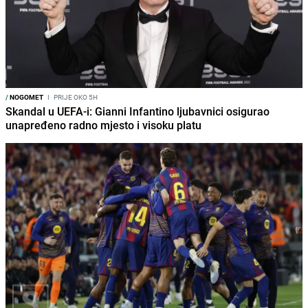
/
NOGOMET
I
PRIJE OKO 5H
Skandal u UEFA-i: Gianni Infantino ljubavnici osigurao
unapređeno radno mjesto i visoku platu