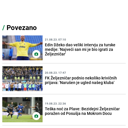
/
Povezano
21.08.23. 07:10
Edin Džeko dao veliki intervju za turske
medije: 'Najveći san mi je bio igrati za
Željezničar'
20.08.23. 17:47
FK Željezničar podnio nekoliko krivičnih
prijava: 'Narušen je ugled našeg kluba'
19.08.23. 22:36
Teška noć za Plave: Bezidejni Željezničar
poražen od Posušja na Mokrom Docu