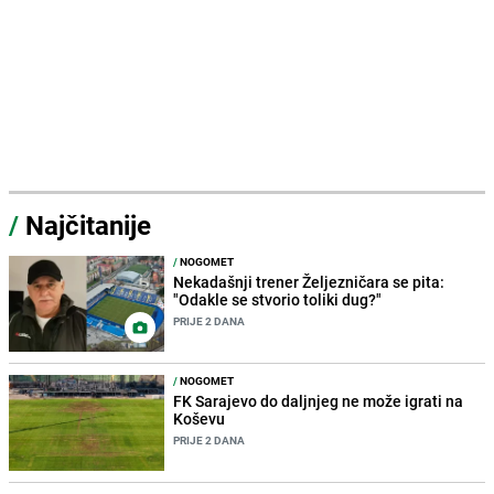
/
Najčitanije
/
NOGOMET
Nekadašnji trener Željezničara se pita:
"Odakle se stvorio toliki dug?"
PRIJE 2 DANA
/
NOGOMET
FK Sarajevo do daljnjeg ne može igrati na
Koševu
PRIJE 2 DANA