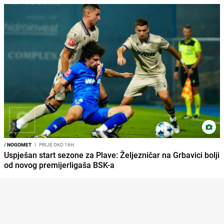
/
NOGOMET
I
PRIJE OKO 16H
Uspješan start sezone za Plave: Željezničar na Grbavici bolji
od novog premijerligaša BSK-a