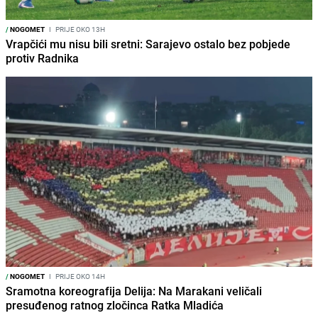
/
NOGOMET
I
PRIJE OKO 13H
Vrapčići mu nisu bili sretni: Sarajevo ostalo bez pobjede
protiv Radnika
/
NOGOMET
I
PRIJE OKO 14H
Sramotna koreografija Delija: Na Marakani veličali
presuđenog ratnog zločinca Ratka Mladića