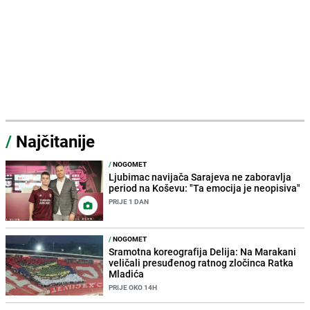
/
Najčitanije
/
NOGOMET
Ljubimac navijača Sarajeva ne zaboravlja
period na Koševu: "Ta emocija je neopisiva"
PRIJE 1 DAN
/
NOGOMET
Sramotna koreografija Delija: Na Marakani
veličali presuđenog ratnog zločinca Ratka
Mladića
PRIJE OKO 14H