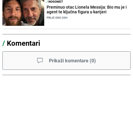
/
NOGOMET
Preminuo otac Lionela Messija: Bio mu je i
agent te ključna figura u karijeri
PRIJE OKO 20H
/
Komentari
Prikaži komentare
(
0
)