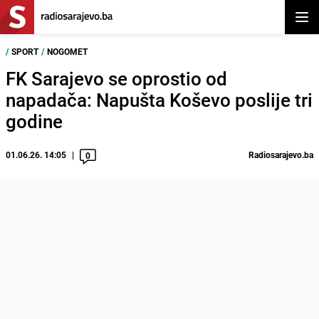
Otvor
/
SPORT
/
NOGOMET
FK Sarajevo se oprostio od
napadača: Napušta Koševo poslije tri
godine
01.06.26. 14:05
Radiosarajevo.ba
0