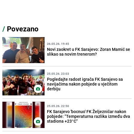
/
Povezano
26.05.26. 19:45
Novi zaokret u FK Sarajevo: Zoran Mamić se
slikao sa novim trenerom?
25.05.26. 23:03
Pogledajte radost igrača FK Sarajevo sa
navijačima nakon pobjede u vječitom
derbiju
25.05.26. 22:50
FK Sarajevo 'bocnuo' FK Željezničar nakon
pobjede: "Temperaturna razlika između dva
stadiona +23°C"