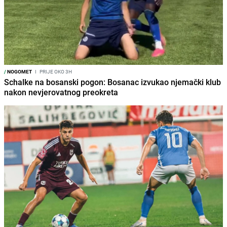
/
NOGOMET
I
PRIJE OKO 3H
Schalke na bosanski pogon: Bosanac izvukao njemački klub
nakon nevjerovatnog preokreta