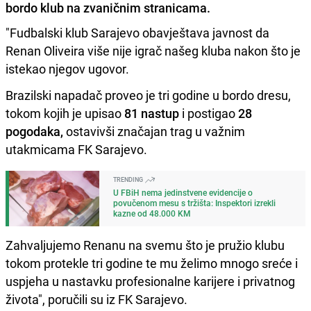
bordo klub na zvaničnim stranicama.
"Fudbalski klub Sarajevo obavještava javnost da
Renan Oliveira više nije igrač našeg kluba nakon što je
istekao njegov ugovor.
Brazilski napadač proveo je tri godine u bordo dresu,
tokom kojih je upisao
81 nastup
i postigao
28
pogodaka,
ostavivši značajan trag u važnim
utakmicama FK Sarajevo.
TRENDING
U FBiH nema jedinstvene evidencije o
povučenom mesu s tržišta: Inspektori izrekli
kazne od 48.000 KM
Zahvaljujemo Renanu na svemu što je pružio klubu
tokom protekle tri godine te mu želimo mnogo sreće i
uspjeha u nastavku profesionalne karijere i privatnog
života", poručili su iz FK Sarajevo.