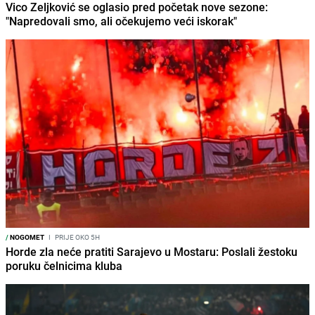
Vico Zeljković se oglasio pred početak nove sezone:
"Napredovali smo, ali očekujemo veći iskorak"
/
NOGOMET
I
PRIJE OKO 5H
Horde zla neće pratiti Sarajevo u Mostaru: Poslali žestoku
poruku čelnicima kluba