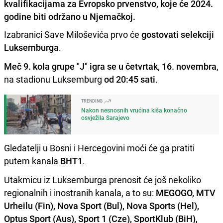
kvalifikacijama za Evropsko prvenstvo, koje će 2024.
godine biti održano u Njemačkoj.
Izabranici Save Miloševića prvo će
gostovati selekciji
Luksemburga
.
Meč 9. kola grupe "J"
igra se u četvrtak, 16. novembra
,
na stadionu Luksemburg
od 20:45 sati
.
TRENDING
Nakon nesnosnih vrućina kiša konačno
osvježila Sarajevo
Gledatelji u Bosni i Hercegovini moći će ga pratiti
putem kanala
BHT1
.
Utakmicu iz Luksemburga prenosit će još nekoliko
regionalnih i inostranih kanala, a to su:
MEGOGO, MTV
Urheilu (Fin), Nova Sport (Bul), Nova Sports (Hel),
Optus Sport (Aus), Sport 1 (Cze), SportKlub (BiH),