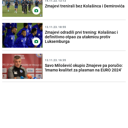
14.11.23. 13:13
Zmajevi trenirali bez Kolašinca i Demirovića
13.11.23. 18:55
Zmajevi odradili prvi trening: Kolašinac i
definitivno otpao za utakmicu protiv
Luksemburga
13.11.23. 16:35
Savo Milošević okupio Zmajeve pa poručio:
'Imamo kvalitet za plasman na EURO 2024'