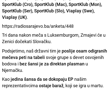
SportKlub (Cro), SportKlub (Mac), SportKlub (Mon),
SportKlub (Ser), SportKlub (Slo), Viaplay (Swe),
Viaplay (UK)
.
https://radiosarajevo.ba/anketa/448
Tri dana nakon meča s Luksemburgom, Zmajevi će u
Zenici dočekati Slovačku.
Podsjetimo, naš državni tim je
poslije osam odigranih
mečeva peti na tabeli
svoje grupe s devet osvojenih
bodova i
bez šansi je za direktan plasman
u
Njemačku.
Kao
jedina šansa da se dokopaju EP
našim
reprezentativcima
ostaje baraž
, koji se igra u martu.