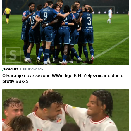
/
NOGOMET
I
PRIJE OKO 10H
Otvaranje nove sezone WWin lige BiH: Željezničar u duelu
protiv BSK-a