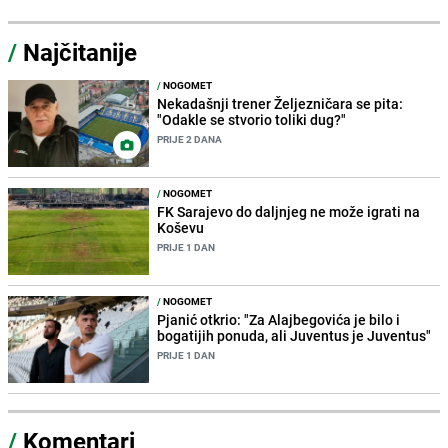
/
Najčitanije
/
NOGOMET
Nekadašnji trener Željezničara se pita:
"Odakle se stvorio toliki dug?"
PRIJE 2 DANA
/
NOGOMET
FK Sarajevo do daljnjeg ne može igrati na
Koševu
PRIJE 1 DAN
/
NOGOMET
Pjanić otkrio: "Za Alajbegovića je bilo i
bogatijih ponuda, ali Juventus je Juventus"
PRIJE 1 DAN
/
Komentari