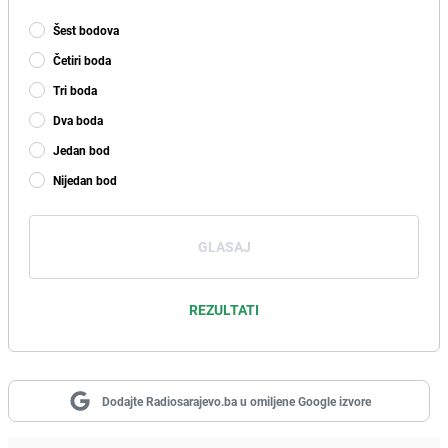
Šest bodova
Četiri boda
Tri boda
Dva boda
Jedan bod
Nijedan bod
GLASAJ
REZULTATI
Dodajte Radiosarajevo.ba u omiljene Google izvore