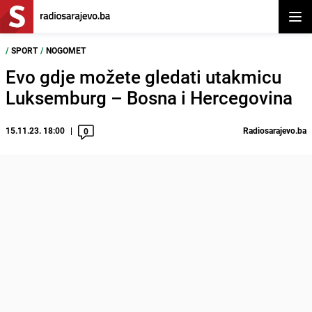
Otvor
/
SPORT
/
NOGOMET
Evo gdje možete gledati utakmicu
Luksemburg – Bosna i Hercegovina
15.11.23. 18:00
Radiosarajevo.ba
0