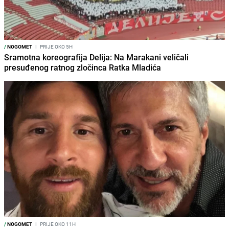
/
NOGOMET
I
PRIJE OKO 5H
Sramotna koreografija Delija: Na Marakani veličali
presuđenog ratnog zločinca Ratka Mladića
/
NOGOMET
I
PRIJE OKO 11H