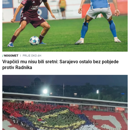
/
NOGOMET
I
PRIJE OKO 4H
Vrapčići mu nisu bili sretni: Sarajevo ostalo bez pobjede
protiv Radnika