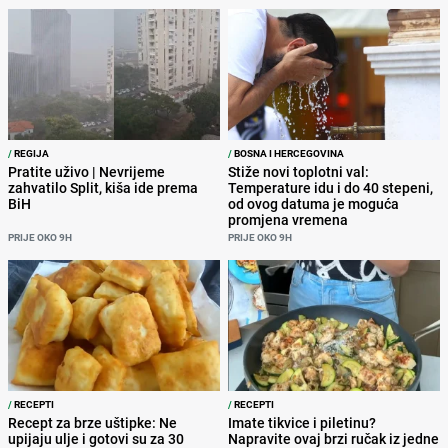
/
REGIJA
/
BOSNA I HERCEGOVINA
Pratite uživo | Nevrijeme
Stiže novi toplotni val:
zahvatilo Split, kiša ide prema
Temperature idu i do 40 stepeni,
BiH
od ovog datuma je moguća
promjena vremena
PRIJE OKO 9H
PRIJE OKO 9H
/
RECEPTI
/
RECEPTI
Recept za brze uštipke: Ne
Imate tikvice i piletinu?
upijaju ulje i gotovi su za 30
Napravite ovaj brzi ručak iz jedne