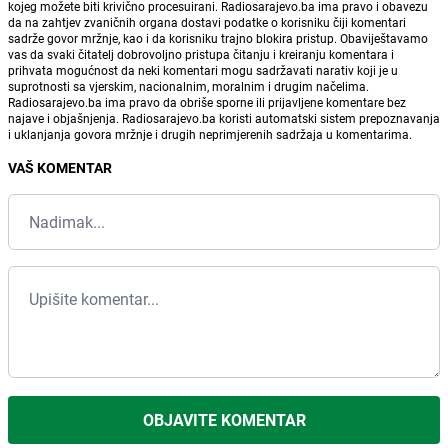
kojeg možete biti krivično procesuirani. Radiosarajevo.ba ima pravo i obavezu
da na zahtjev zvaničnih organa dostavi podatke o korisniku čiji komentari
sadrže govor mržnje, kao i da korisniku trajno blokira pristup. Obaviještavamo
vas da svaki čitatelj dobrovoljno pristupa čitanju i kreiranju komentara i
prihvata mogućnost da neki komentari mogu sadržavati narativ koji je u
suprotnosti sa vjerskim, nacionalnim, moralnim i drugim načelima.
Radiosarajevo.ba ima pravo da obriše sporne ili prijavljene komentare bez
najave i objašnjenja. Radiosarajevo.ba koristi automatski sistem prepoznavanja
i uklanjanja govora mržnje i drugih neprimjerenih sadržaja u komentarima.
VAŠ KOMENTAR
OBJAVITE KOMENTAR