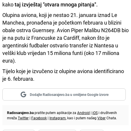
kako
taj izvještaj "otvara mnoga pitanja".
Olupina aviona, koji je nestao 21. januara iznad Le
Manchea, pronađena je početkom februara u blizini
obale ostrva Guernsey. Avion Piper Malibu N264DB bio
je na putu iz Francuske za Cardiff, nakon što je
argentinski fudbaler ostvario transfer iz Nantesa u
velški klub vrijedan 15 miliona funti (oko 17 miliona
eura).
Tijelo koje je izvučeno iz olupine aviona identificirano
je 6. februara.
Dodajte Radiosarajevo.ba u omiljene Google izvore
Radiosarajevo.ba
pratite putem aplikacije za
Android
|
iOS
i društvenih
mreža
Twitter
|
Facebook
|
Instagram
, kao i putem našeg
Viber
Chata.