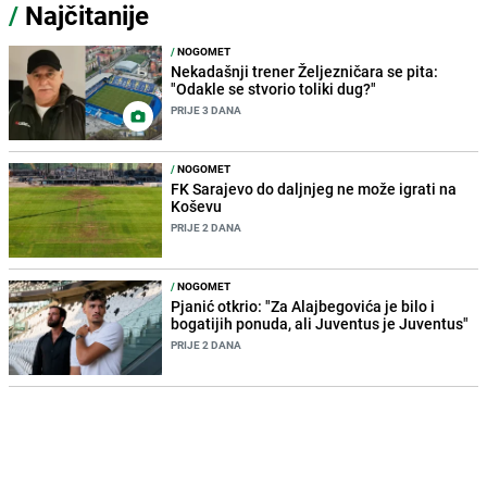
/
Najčitanije
/
NOGOMET
Nekadašnji trener Željezničara se pita:
"Odakle se stvorio toliki dug?"
PRIJE 3 DANA
/
NOGOMET
FK Sarajevo do daljnjeg ne može igrati na
Koševu
PRIJE 2 DANA
/
NOGOMET
Pjanić otkrio: "Za Alajbegovića je bilo i
bogatijih ponuda, ali Juventus je Juventus"
PRIJE 2 DANA