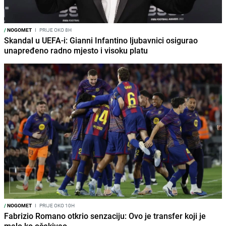
/
NOGOMET
I
PRIJE OKO 8H
Skandal u UEFA-i: Gianni Infantino ljubavnici osigurao
unapređeno radno mjesto i visoku platu
/
NOGOMET
I
PRIJE OKO 10H
Fabrizio Romano otkrio senzaciju: Ovo je transfer koji je
malo ko očekivao