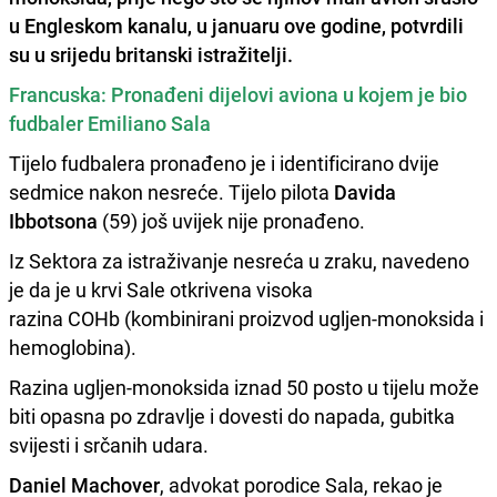
u Engleskom kanalu, u januaru ove godine, potvrdili
su u srijedu britanski istražitelji.
Francuska: Pronađeni dijelovi aviona u kojem je bio
fudbaler Emiliano Sala
Tijelo fudbalera pronađeno je i identificirano dvije
sedmice nakon nesreće. Tijelo pilota
Davida
Ibbotsona
(59) još uvijek nije pronađeno.
Iz Sektora za istraživanje nesreća u zraku, navedeno
je da je u krvi Sale otkrivena visoka
razina COHb (kombinirani proizvod ugljen-monoksida i
hemoglobina).
Razina ugljen-monoksida iznad 50 posto u tijelu može
biti opasna po zdravlje i dovesti do napada, gubitka
svijesti i srčanih udara.
Daniel Machover
, advokat porodice Sala, rekao je