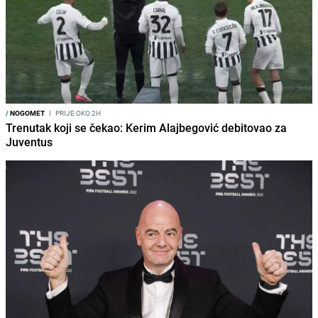
/
NOGOMET
I
PRIJE OKO 2H
Trenutak koji se čekao: Kerim Alajbegović debitovao za
Juventus