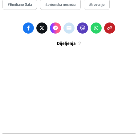
#Emiliano Sala
#avionska nesreća
#trovanje
2
Dijeljenja