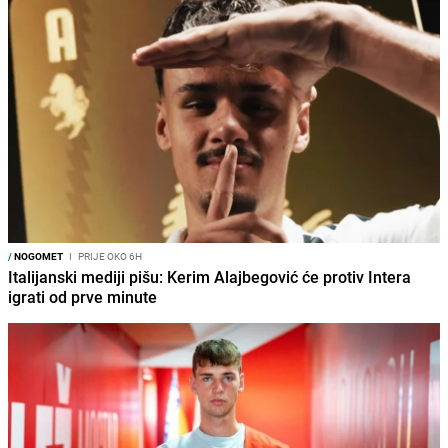
/
NOGOMET
I
PRIJE OKO 6H
Italijanski mediji pišu: Kerim Alajbegović će protiv Intera
igrati od prve minute