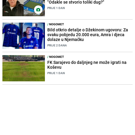
"Odakle se stvorio toliki dug?"
PRIJE 1 DAN
/
NOGOMET
Bild otkrio detalje o Džekinom ugovoru: Za
svaku pobjedu 20.000 eura, Amra i djeca
dolaze u Njemačku
PRIJE 2 DANA
/
NOGOMET
FK Sarajevo do daljnjeg ne može igrati na
Koševu
PRIJE 1 DAN