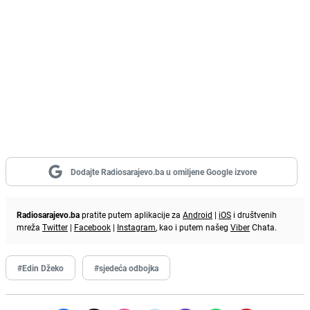
Dodajte Radiosarajevo.ba u omiljene Google izvore
Radiosarajevo.ba
pratite putem aplikacije za
Android
|
iOS
i društvenih
mreža
Twitter
|
Facebook
|
Instagram
, kao i putem našeg
Viber
Chata.
#Edin Džeko
#sjedeća odbojka