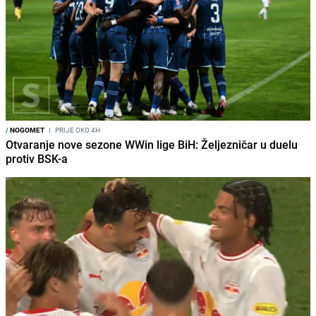
/
NOGOMET
I
PRIJE OKO 4H
Otvaranje nove sezone WWin lige BiH: Željezničar u duelu
protiv BSK-a