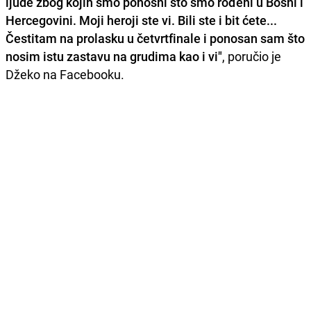
ljude zbog kojih smo ponosni što smo rođeni u Bosni i
Hercegovini. Moji heroji ste vi. Bili ste i bit ćete...
Čestitam na prolasku u četvrtfinale i ponosan sam što
nosim istu zastavu na grudima kao i vi"
, poručio je
Džeko na Facebooku.