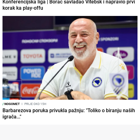
Konferencijska liga | Borac savladao Vitebsk i napravio prvi
korak ka play-offu
/
NOGOMET
I
PRIJE OKO 15H
Barbarezova poruka privukla pažnju: "Toliko o biranju naših
igrača..."