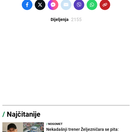
2155
Dijeljenja
/
Najčitanije
/
NOGOMET
Nekadašnji trener Željezničara se pita: