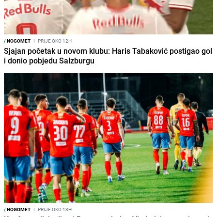
/
NOGOMET
I
PRIJE OKO 12H
Sjajan početak u novom klubu: Haris Tabaković postigao gol
i donio pobjedu Salzburgu
/
NOGOMET
I
PRIJE OKO 13H