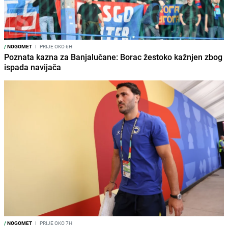
/
NOGOMET
I
PRIJE OKO 6H
Poznata kazna za Banjalučane: Borac žestoko kažnjen zbog
ispada navijača
/
NOGOMET
I
PRIJE OKO 7H