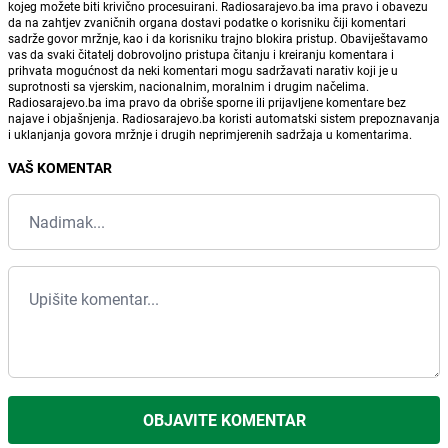
kojeg možete biti krivično procesuirani. Radiosarajevo.ba ima pravo i obavezu
da na zahtjev zvaničnih organa dostavi podatke o korisniku čiji komentari
sadrže govor mržnje, kao i da korisniku trajno blokira pristup. Obaviještavamo
vas da svaki čitatelj dobrovoljno pristupa čitanju i kreiranju komentara i
prihvata mogućnost da neki komentari mogu sadržavati narativ koji je u
suprotnosti sa vjerskim, nacionalnim, moralnim i drugim načelima.
Radiosarajevo.ba ima pravo da obriše sporne ili prijavljene komentare bez
najave i objašnjenja. Radiosarajevo.ba koristi automatski sistem prepoznavanja
i uklanjanja govora mržnje i drugih neprimjerenih sadržaja u komentarima.
VAŠ KOMENTAR
OBJAVITE KOMENTAR