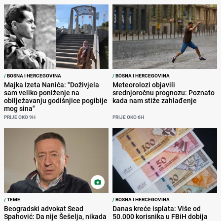
/
BOSNA I HERCEGOVINA
/
BOSNA I HERCEGOVINA
Majka Izeta Nanića: "Doživjela
Meteorolozi objavili
sam veliko poniženje na
srednjoročnu prognozu: Poznato
obilježavanju godišnjice pogibije
kada nam stiže zahlađenje
mog sina"
PRIJE OKO 9H
PRIJE OKO 6H
/
TEME
/
BOSNA I HERCEGOVINA
Beogradski advokat Sead
Danas kreće isplata: Više od
Spahović: Da nije Šešelja, nikada
50.000 korisnika u FBiH dobija