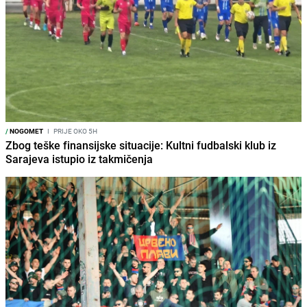
/
NOGOMET
I
PRIJE OKO 5H
Zbog teške finansijske situacije: Kultni fudbalski klub iz
Sarajeva istupio iz takmičenja