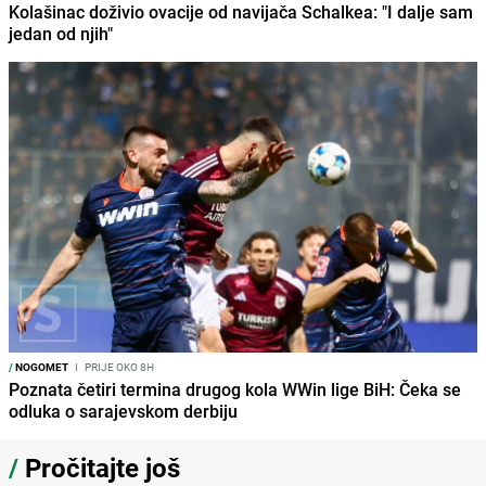
Kolašinac doživio ovacije od navijača Schalkea: "I dalje sam
jedan od njih"
/
NOGOMET
I
PRIJE OKO 8H
Poznata četiri termina drugog kola WWin lige BiH: Čeka se
odluka o sarajevskom derbiju
/
Pročitajte još