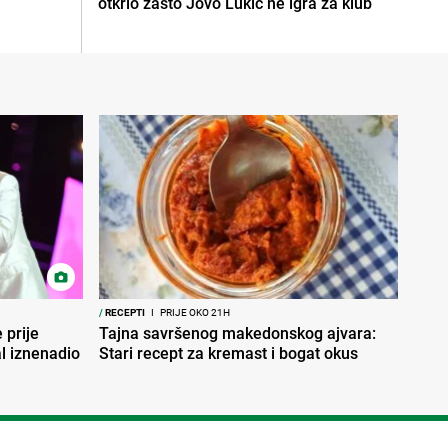
otkrio zašto Jovo Lukić ne igra za klub
/
RECEPTI
I
PRIJE OKO 21H
 prije
Tajna savršenog makedonskog ajvara:
al iznenadio
Stari recept za kremast i bogat okus