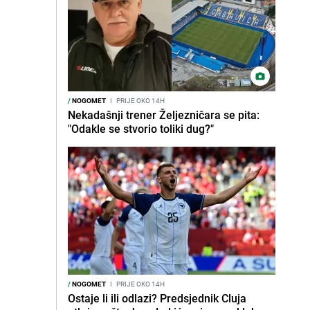
/
NOGOMET
I
PRIJE OKO 14H
Nekadašnji trener Željezničara se pita:
"Odakle se stvorio toliki dug?"
/
NOGOMET
I
PRIJE OKO 14H
Ostaje li ili odlazi? Predsjednik Cluja