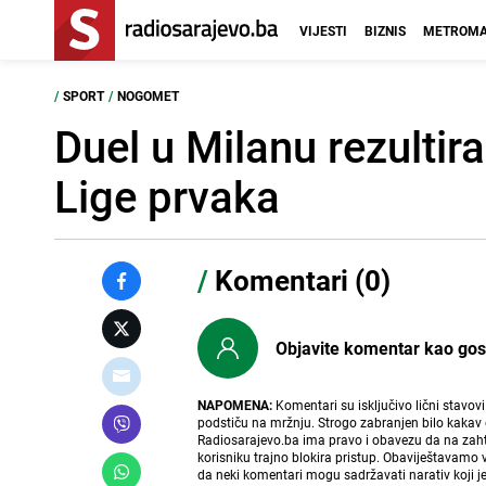
VIJESTI
BIZNIS
METROMA
/
SPORT
/
NOGOMET
Duel u Milanu rezultir
Lige prvaka
/
Komentari (0)
Objavite komentar kao gost i
NAPOMENA:
Komentari su isključivo lični stavov
podstiču na mržnju. Strogo zabranjen bilo kakav 
Radiosarajevo.ba ima pravo i obavezu da na zahtj
korisniku trajno blokira pristup. Obaviještavamo 
da neki komentari mogu sadržavati narativ koji j