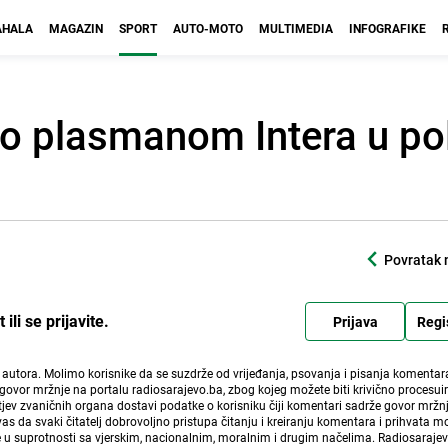
HALA
MAGAZIN
SPORT
AUTO-MOTO
MULTIMEDIA
INFOGRAFIKE
ao plasmanom Intera u po
Povratak 
li se prijavite.
Prijava
Regi
i autora. Molimo korisnike da se suzdrže od vrijeđanja, psovanja i pisanja komentara
govor mržnje na portalu radiosarajevo.ba, zbog kojeg možete biti krivično procesuir
ev zvaničnih organa dostavi podatke o korisniku čiji komentari sadrže govor mržnj
vas da svaki čitatelj dobrovoljno pristupa čitanju i kreiranju komentara i prihvata 
e u suprotnosti sa vjerskim, nacionalnim, moralnim i drugim načelima. Radiosaraje