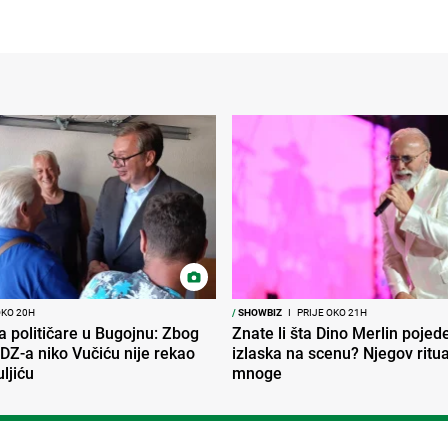
OKO 20H
/
SHOWBIZ
I
PRIJE OKO 21H
ra političare u Bugojnu: Zbog
Znate li šta Dino Merlin pojede
DZ-a niko Vučiću nije rekao
izlaska na scenu? Njegov ritu
uljiću
mnoge