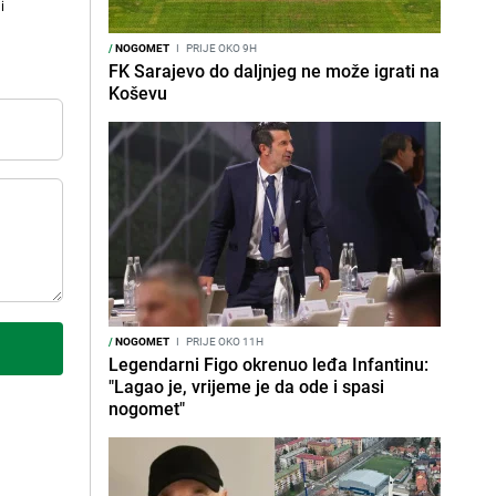
i
/
NOGOMET
I
PRIJE OKO 9H
FK Sarajevo do daljnjeg ne može igrati na
Koševu
/
NOGOMET
I
PRIJE OKO 11H
Legendarni Figo okrenuo leđa Infantinu:
"Lagao je, vrijeme je da ode i spasi
nogomet"