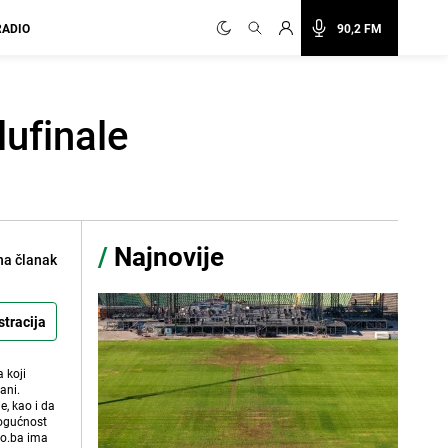
RADIO
90,2 FM
lufinale
/
Najnovije
na članak
stracija
 koji
ani.
e, kao i da
mogućnost
vo.ba ima