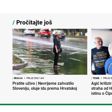
/
Pročitajte još
/
REGIJA
I
PRIJE OKO 14H
/
TEME
I
PRIJE 
Pratite uživo | Nevrijeme zahvatilo
Agić kritizi
Sloveniju, oluje idu prema Hrvatskoj
straha od H
istinu o Čip