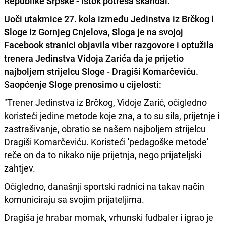
Republike Srpske - Istok potresa skandal.
Uoči utakmice 27. kola između Jedinstva iz Brčkog i
Sloge iz Gornjeg Cnjelova, Sloga je na svojoj
Facebook stranici objavila viber razgovore i optužila
trenera Jedinstva Vidoja Zarića da je prijetio
najboljem strijelcu Sloge - Dragiši Komarčeviću.
Saopćenje Sloge prenosimo u cijelosti:
"Trener Jedinstva iz Brčkog, Vidoje Zarić, očigledno
koristeći jedine metode koje zna, a to su sila, prijetnje i
zastrašivanje, obratio se našem najboljem strijelcu
Dragiši Komarčeviću. Koristeći 'pedagoške metode'
reče on da to nikako nije prijetnja, nego prijateljski
zahtjev.
Očigledno, današnji sportski radnici na takav način
komuniciraju sa svojim prijateljima.
Dragiša je hrabar momak, vrhunski fudbaler i igrao je