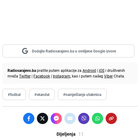
Dodajte Radiosarajevo.ba u omiljene Google izvore
Radiosarajevo.ba
pratite putem aplikacije za
Android
|
iOS
i društvenih
mreža
Twitter
|
Facebook
|
Instagram
, kao i putem našeg
Viber
Chata.
#fudbal
#skandal
#namještanje utakmica
11
Dijeljenja