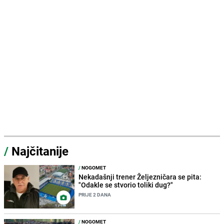
/
Najčitanije
/
NOGOMET
Nekadašnji trener Željezničara se pita:
"Odakle se stvorio toliki dug?"
PRIJE 2 DANA
/
NOGOMET