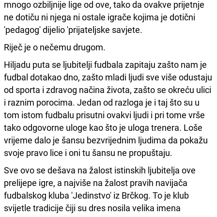
mnogo ozbiljnije lige od ove, tako da ovakve prijetnje
ne dotiču ni njega ni ostale igrače kojima je dotični
'pedagog' dijelio 'prijateljske savjete.
Riječ je o nečemu drugom.
Hiljadu puta se ljubitelji fudbala zapitaju zašto nam je
fudbal dotakao dno, zašto mladi ljudi sve više odustaju
od sporta i zdravog načina života, zašto se okreću ulici
i raznim porocima. Jedan od razloga je i taj što su u
tom istom fudbalu prisutni ovakvi ljudi i pri tome vrše
tako odgovorne uloge kao što je uloga trenera. Loše
vrijeme dalo je šansu bezvrijednim ljudima da pokažu
svoje pravo lice i oni tu šansu ne propuštaju.
Sve ovo se dešava na žalost istinskih ljubitelja ove
prelijepe igre, a najviše na žalost pravih navijača
fudbalskog kluba 'Jedinstvo' iz Brčkog. To je klub
svijetle tradicije čiji su dres nosila velika imena