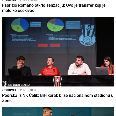
Fabrizio Romano otkrio senzaciju: Ovo je transfer koji je
malo ko očekivao
/
NOGOMET
I
PRIJE OKO 15H
Podrška iz NK Čelik: BiH korak bliže nacionalnom stadionu u
Zenici