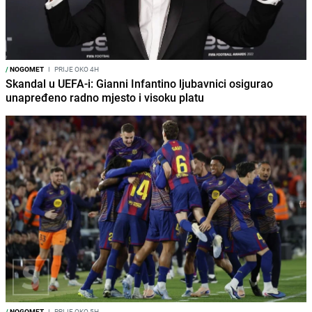
/
NOGOMET
I
PRIJE OKO 4H
Skandal u UEFA-i: Gianni Infantino ljubavnici osigurao
unapređeno radno mjesto i visoku platu
/
NOGOMET
I
PRIJE OKO 5H