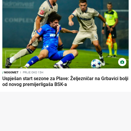
/
NOGOMET
I
PRIJE OKO 15H
Uspješan start sezone za Plave: Željezničar na Grbavici bolji
od novog premijerligaša BSK-a