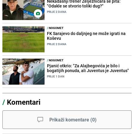
Nekadašnji trener Željezničara se pita:
"Odakle se stvorio toliki dug?"
PRIJE 2 DANA
/
NOGOMET
FK Sarajevo do daljnjeg ne može igrati na
Koševu
PRIJE 2 DANA
/
NOGOMET
Pjanić otkrio: "Za Alajbegovića je bilo i
bogatijih ponuda, ali Juventus je Juventus"
PRIJE 1 DAN
/
Komentari
Prikaži komentare
(
0
)