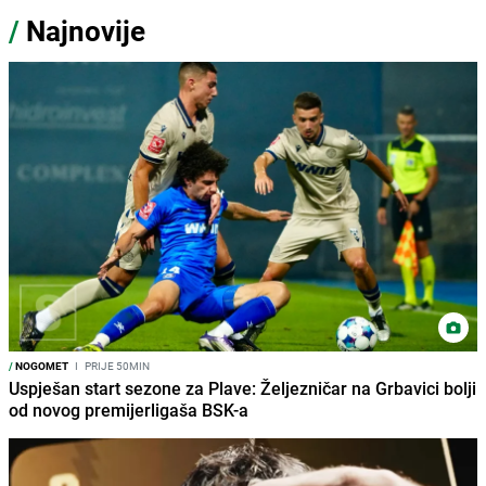
/
Najnovije
/
NOGOMET
I
PRIJE 50MIN
Uspješan start sezone za Plave: Željezničar na Grbavici bolji
od novog premijerligaša BSK-a