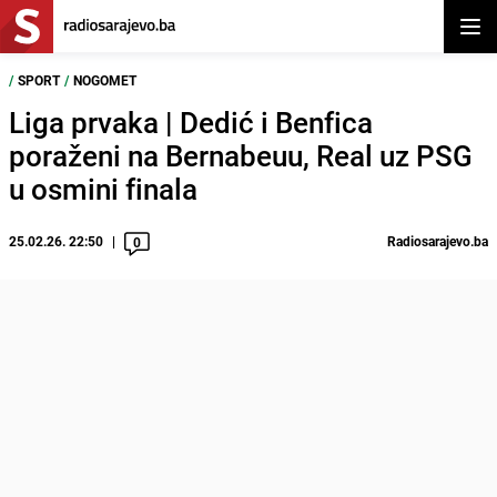
Otvor
/
SPORT
/
NOGOMET
Liga prvaka | Dedić i Benfica
poraženi na Bernabeuu, Real uz PSG
u osmini finala
25.02.26. 22:50
Radiosarajevo.ba
0