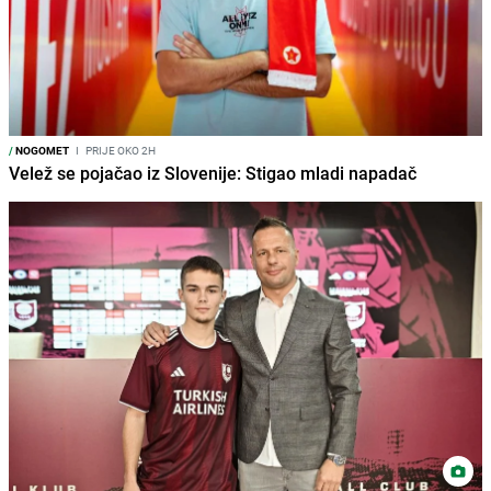
/
NOGOMET
I
PRIJE OKO 2H
Velež se pojačao iz Slovenije: Stigao mladi napadač