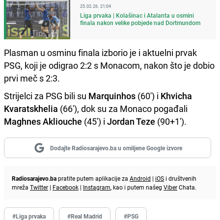
25.02.26. 21:04
Liga prvaka | Kolašinac i Atalanta u osmini
finala nakon velike pobjede nad Dortmundom
Plasman u osminu finala izborio je i aktuelni prvak
PSG, koji je odigrao 2:2 s Monacom, nakon što je dobio
prvi meč s 2:3.
Strijelci za PSG bili su
Marquinhos
(60') i
Khvicha
Kvaratskhelia
(66'), dok su za Monaco pogađali
Maghnes Akliouche
(45') i
Jordan Teze
(90+1').
Dodajte Radiosarajevo.ba u omiljene Google izvore
Radiosarajevo.ba
pratite putem aplikacije za
Android
|
iOS
i društvenih
mreža
Twitter
|
Facebook
|
Instagram
, kao i putem našeg
Viber
Chata.
#Liga prvaka
#Real Madrid
#PSG