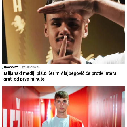
/
NOGOMET
I
PRIJE OKO 2H
Italijanski mediji pišu: Kerim Alajbegović će protiv Intera
igrati od prve minute