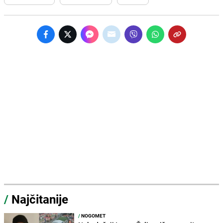
/
Najčitanije
/
NOGOMET