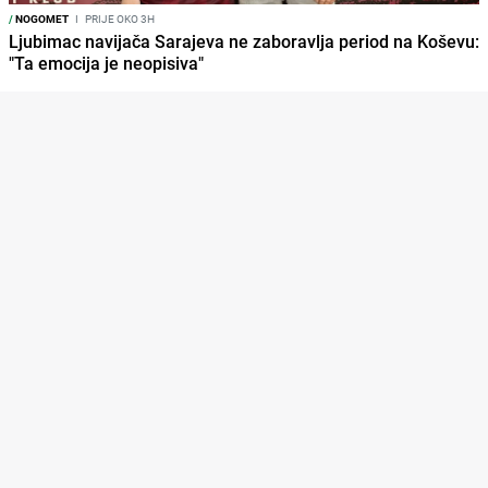
/
NOGOMET
I
PRIJE OKO 3H
Ljubimac navijača Sarajeva ne zaboravlja period na Koševu:
"Ta emocija je neopisiva"