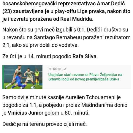
bosanskohercegovački reprezentativac Amar Dedić
(23) zaustavljena je u play-offu Lige prvaka, nakon što
je i uzvratu poražena od Real Madrida.
Nakon što su prvi meč izgubili s 0:1, Dedić i društvo su
u revanšu na Santiago Bernabeuu poraženi rezultatom
2:1, iako su prvi došli do vodstva.
Za 0:1 je u 14. minuti pogodio
Rafa Silva
.
TRENDING
Uspješan start sezone za Plave: Željezničar na
Grbavici bolji od novog premijerligaša BSK-a
Samo dvije minute kasnije Aurelien Tchouameni je
pogodio za 1:1, a pobjedu i prolaz Madriđanima donio
je
Vinicius Junior
golom u 80. minuti.
Dedić je na terenu proveo cijeli meč.