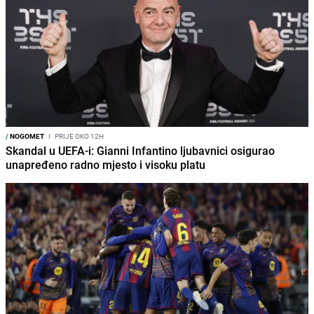
/
NOGOMET
I
PRIJE OKO 12H
Skandal u UEFA-i: Gianni Infantino ljubavnici osigurao
unapređeno radno mjesto i visoku platu