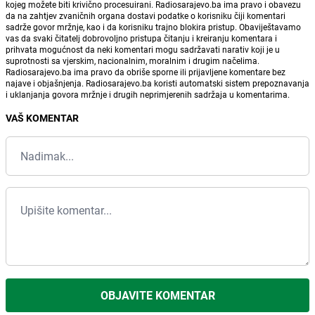
kojeg možete biti krivično procesuirani. Radiosarajevo.ba ima pravo i obavezu
da na zahtjev zvaničnih organa dostavi podatke o korisniku čiji komentari
sadrže govor mržnje, kao i da korisniku trajno blokira pristup. Obaviještavamo
vas da svaki čitatelj dobrovoljno pristupa čitanju i kreiranju komentara i
prihvata mogućnost da neki komentari mogu sadržavati narativ koji je u
suprotnosti sa vjerskim, nacionalnim, moralnim i drugim načelima.
Radiosarajevo.ba ima pravo da obriše sporne ili prijavljene komentare bez
najave i objašnjenja. Radiosarajevo.ba koristi automatski sistem prepoznavanja
i uklanjanja govora mržnje i drugih neprimjerenih sadržaja u komentarima.
VAŠ KOMENTAR
OBJAVITE KOMENTAR