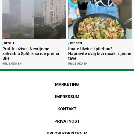
/
REGIJA
/
RECEPTI
Pratite uživo | Nevrijeme
Imate tikvice i piletinu?
zahvatilo Split, kiša ide prema
Napravite ovaj brzi ručak iz jedne
BiH
tave
PRIJE OKO 3H
PRIJE OKO 8H
MARKETING
IMPRESSUM
KONTAKT
PRIVATNOST
USLOVI KORIŠTENJA