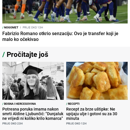
/
NOGOMET
I
PRIJE OKO 13H
Fabrizio Romano otkrio senzaciju: Ovo je transfer koji je
malo ko očekivao
/
Pročitajte još
/
BOSNA I HERCEGOVINA
/
RECEPTI
Potresna poruka imama nakon
Recept za brze uštipke: Ne
smrti Aldine Ljubunčić: "Dunjaluk
upijaju ulje i gotovi su za 30
ne vrijedi ni koliko krilo komarca"
minuta
PRIJE OKO 23H
PRIJE OKO 12H