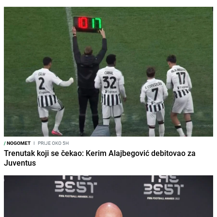
/
NOGOMET
I
PRIJE OKO 5H
Trenutak koji se čekao: Kerim Alajbegović debitovao za
Juventus