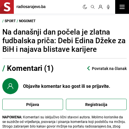
Otvor
/
SPORT
/
NOGOMET
Na današnji dan počela je zlatna
fudbalska priča: Debi Edina Džeke za
BiH i najava blistave karijere
/
Komentari (1)
Povratak na članak
Objavite komentar kao gost ili se prijavite.
Prijava
Registracija
NAPOMENA:
Komentari su isključivo lični stavovi autora. Molimo korisnike da
se suzdrže od vrijeđanja, psovanja i pisanja komentara koji podstiču na mržnju.
Strogo zabranjen bilo kakav govor mržnje na portalu radiosarajevo.ba, zbog