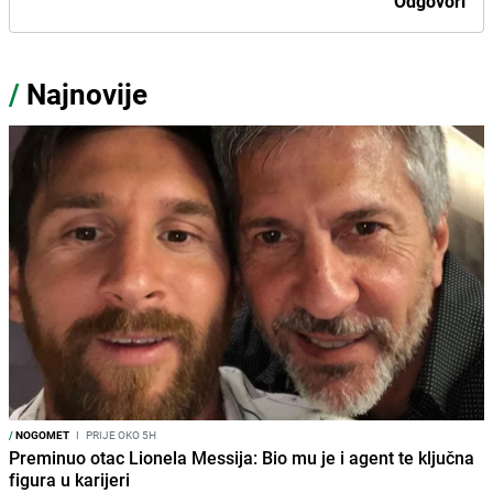
Odgovori
/
Najnovije
/
NOGOMET
I
PRIJE OKO 5H
Preminuo otac Lionela Messija: Bio mu je i agent te ključna
figura u karijeri