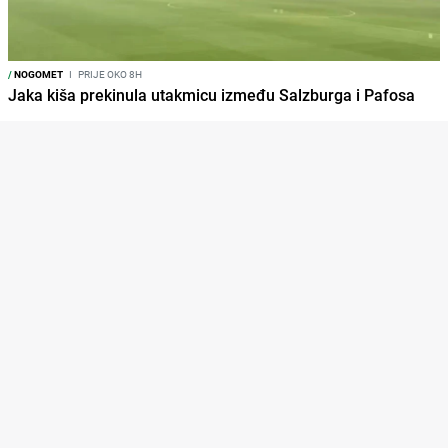
/
NOGOMET
I
PRIJE OKO 8H
Jaka kiša prekinula utakmicu između Salzburga i Pafosa