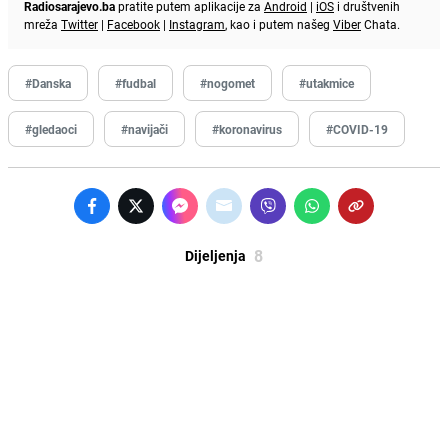
Radiosarajevo.ba
pratite putem aplikacije za
Android
|
iOS
i društvenih
mreža
Twitter
|
Facebook
|
Instagram
, kao i putem našeg
Viber
Chata.
#Danska
#fudbal
#nogomet
#utakmice
#gledaoci
#navijači
#koronavirus
#COVID-19
8
Dijeljenja