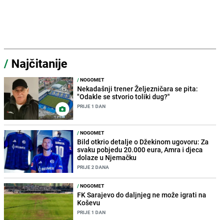
/
Najčitanije
/
NOGOMET
Nekadašnji trener Željezničara se pita:
"Odakle se stvorio toliki dug?"
PRIJE 1 DAN
/
NOGOMET
Bild otkrio detalje o Džekinom ugovoru: Za
svaku pobjedu 20.000 eura, Amra i djeca
dolaze u Njemačku
PRIJE 2 DANA
/
NOGOMET
FK Sarajevo do daljnjeg ne može igrati na
Koševu
PRIJE 1 DAN