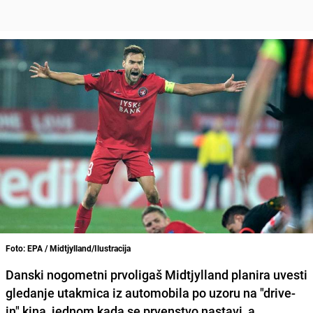
Foto: EPA / Midtjylland/Ilustracija
Danski nogometni prvoligaš
Midtjylland
planira uvesti
gledanje utakmica iz automobila po uzoru na "drive-
in" kina, jednom kada se prvenstvo nastavi, a