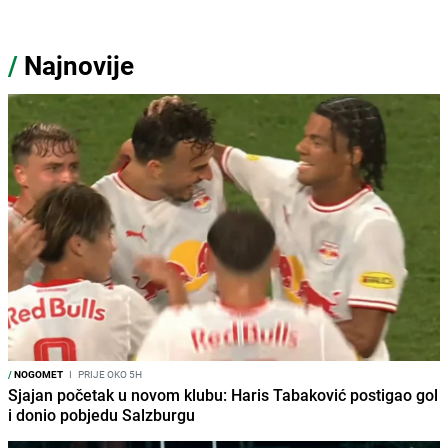
/
Najnovije
/
NOGOMET
I
PRIJE OKO 5H
Sjajan početak u novom klubu: Haris Tabaković postigao gol
i donio pobjedu Salzburgu