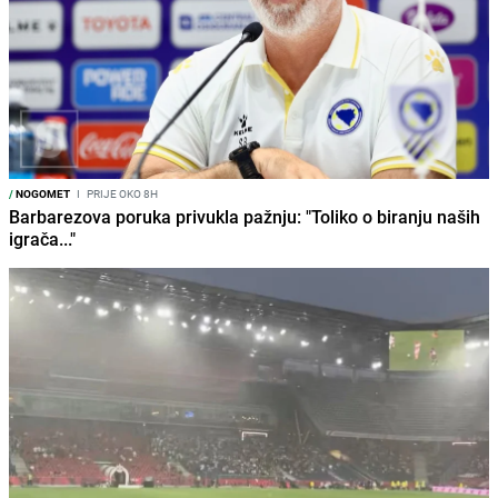
/
NOGOMET
I
PRIJE OKO 8H
Barbarezova poruka privukla pažnju: "Toliko o biranju naših
igrača..."