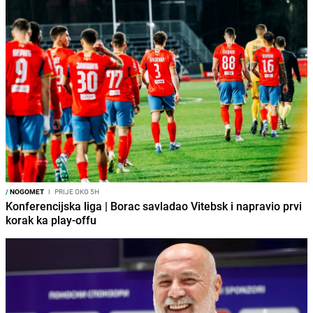
/
NOGOMET
I
PRIJE OKO 5H
Konferencijska liga | Borac savladao Vitebsk i napravio prvi
korak ka play-offu