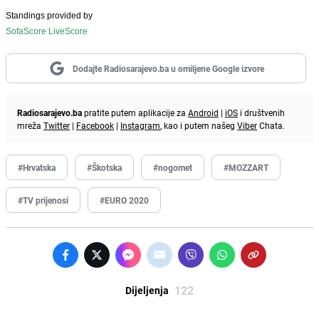
Standings provided by
SofaScore LiveScore
Dodajte Radiosarajevo.ba u omiljene Google izvore
Radiosarajevo.ba
pratite putem aplikacije za
Android
|
iOS
i društvenih
mreža
Twitter
|
Facebook
|
Instagram
, kao i putem našeg
Viber
Chata.
#Hrvatska
#Škotska
#nogomet
#MOZZART
#TV prijenosi
#EURO 2020
122
Dijeljenja