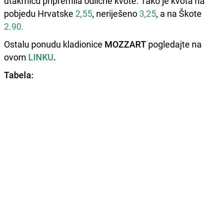
utakmicu pripremila odlične kvote. Tako je kvota na
pobjedu Hrvatske
2,55
, neriješeno
3,25
, a na Škote
2.90.
Ostalu ponudu kladionice
MOZZART
pogledajte na
ovom
LINKU
.
Tabela: