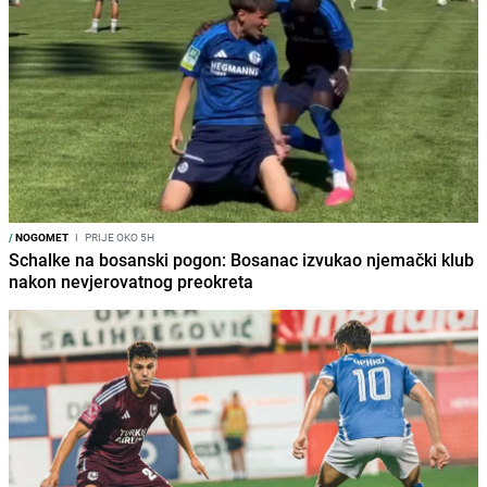
/
NOGOMET
I
PRIJE OKO 5H
Schalke na bosanski pogon: Bosanac izvukao njemački klub
nakon nevjerovatnog preokreta