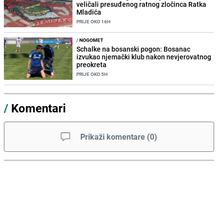
veličali presuđenog ratnog zločinca Ratka
Mladića
PRIJE OKO 16H
/
NOGOMET
Schalke na bosanski pogon: Bosanac
izvukao njemački klub nakon nevjerovatnog
preokreta
PRIJE OKO 5H
/
Komentari
Prikaži komentare
(
0
)