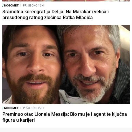
/
NOGOMET
I
PRIJE OKO 16H
Sramotna koreografija Delija: Na Marakani veličali
presuđenog ratnog zločinca Ratka Mladića
/
NOGOMET
I
PRIJE OKO 22H
Preminuo otac Lionela Messija: Bio mu je i agent te ključna
figura u karijeri