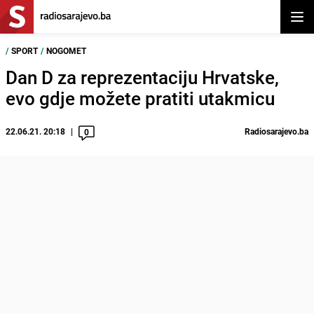
Otvor
/
SPORT
/
NOGOMET
Dan D za reprezentaciju Hrvatske,
evo gdje možete pratiti utakmicu
22.06.21. 20:18
Radiosarajevo.ba
0