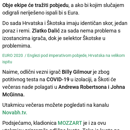
Obje ekipe će tražiti pobjedu
, a ako bi kojim slučajem
odigrali neriješeno ispali bi s Eura.
Do sada Hrvatska i Škotska imaju identičan skor, jedan
poraz i remi.
Zlatko Dalić
za sada nema problema s
izostancima igrača, dok je selektor Škotske u
problemima.
EURO 2020 /
Englezi pod imperativom pobjede, Hrvatska na velikom
ispitu
Naime, odlični vezni igrač
Billy Gilmour
je zbog
potitivnog testa na
COVID-19
u izolaciji, a Škoti će
večeras nade polagati u
Andrewa Robertsona i Johna
McGinna.
Utakmicu večeras možete pogledati na kanalu
Novabh.tv.
Podsjećamo, kladionica
MOZZART
je i za ovu