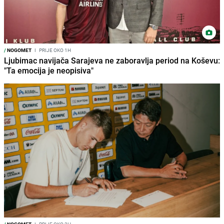
/
NOGOMET
I
PRIJE OKO 1H
Ljubimac navijača Sarajeva ne zaboravlja period na Koševu:
"Ta emocija je neopisiva"
/
NOGOMET
I
PRIJE OKO 2H