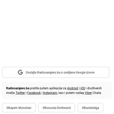
Dodajte Radiosarajevo.ba u omiljene Google izvore
Radiosarajevo.ba
pratite putem aplikacije za
Android
|
iOS
i društvenih
mreža
Twitter
|
Facebook
|
Instagram
, kao i putem našeg
Viber
Chata.
#Bayern Munchen
#Borussia Dortmund
#Bundesliga