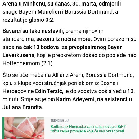
Arena u Minhenu, su danas, 30. marta, odmjerili
snage Bayern Munchen i Borussia Dortmund, a
rezultat je glasio 0:2.
Bavarci su tako nastavili
, prema njihovim
standardima,
sezonu iz noćne more
. Ovim porazom su
sada
na čak 13 bodova iza prvoplasiranog Bayer
Leverkusena
, koji je preokretom došao do pobjede nad
Hoffenheimom (2:1).
Što se tiče meča na Allianz Areni, Borussia Dortmund,
koju s klupe vodi stručnjak porijeklom iz Bosne i
Hercegovine
Edin Terzić
, je do vodstva došla već u 10.
minuti. Strijelac je bio
Karim Adeyemi, na asistenciju
Juliana Brandta.
TRENDING
Rodbina iz Njemačke vam šalje novac u BiH?
Stižu velike promjene koje će vas obradovati