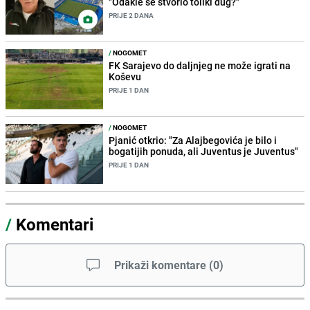
"Odakle se stvorio toliki dug?"
PRIJE 2 DANA
/
NOGOMET
FK Sarajevo do daljnjeg ne može igrati na
Koševu
PRIJE 1 DAN
/
NOGOMET
Pjanić otkrio: "Za Alajbegovića je bilo i
bogatijih ponuda, ali Juventus je Juventus"
PRIJE 1 DAN
/
Komentari
Prikaži komentare
(
0
)