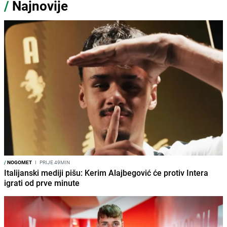
/
Najnovije
/
NOGOMET
I
PRIJE 49MIN
Italijanski mediji pišu: Kerim Alajbegović će protiv Intera
igrati od prve minute