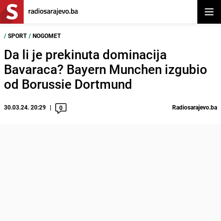
Otvor
/
SPORT
/
NOGOMET
Da li je prekinuta dominacija
Bavaraca? Bayern Munchen izgubio
od Borussie Dortmund
30.03.24. 20:29
Radiosarajevo.ba
0