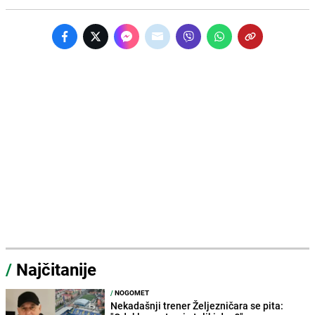
/
Najčitanije
/
NOGOMET
Nekadašnji trener Željezničara se pita: