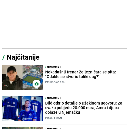
/
Najčitanije
/
NOGOMET
Nekadašnji trener Željezničara se pita:
"Odakle se stvorio toliki dug?"
PRIJE OKO 18H
/
NOGOMET
Bild otkrio detalje o Džekinom ugovoru: Za
svaku pobjedu 20.000 eura, Amra i djeca
dolaze u Njemačku
PRIJE 1 DAN
/
NOGOMET