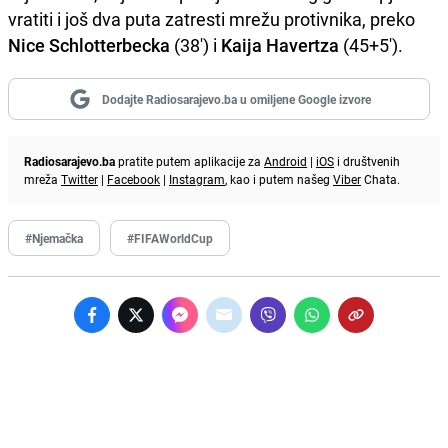
vratiti i još dva puta zatresti mrežu protivnika, preko
Nice Schlotterbecka
(38') i
Kaija Havertza
(45+5').
Dodajte Radiosarajevo.ba u omiljene Google izvore
Radiosarajevo.ba
pratite putem aplikacije za
Android
|
iOS
i društvenih
mreža
Twitter
|
Facebook
|
Instagram
, kao i putem našeg
Viber
Chata.
#Njemačka
#FIFAWorldCup