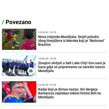
/
Povezano
14.06.26. 16:10
Nova zvijezda Mundijala: Svijet poludio
zbog tinejdžera iz Maroka koji je "školovao"
Brazilce
14.06.26. 14:26
Zmajevi sletjeli u Salt Lake City! Ovo nam je
baza gdje se pripremamo za naredni izazov
Mundijala
14.06.26. 10:32
Kadar koji je dirnuo naciju: Sin Sergeja
Barbareza zaplakao tokom himne BiH na
Mundijalu