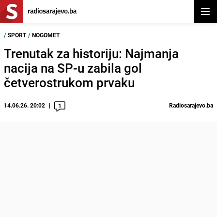
Otvor
/
SPORT
/
NOGOMET
Trenutak za historiju: Najmanja
nacija na SP-u zabila gol
četverostrukom prvaku
14.06.26. 20:02
Radiosarajevo.ba
1