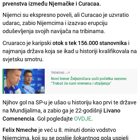
prvenstva između Njemačke i Curacaa.
Nijemci su ekspresno poveli, ali Curacao je uzvratio
udarac, zabio Nijemcima i izazvao erupciju
oduševljenja svojih navijača na tribinama.
Cruaraco je karipski
otok s tek 156.000 stanovnika
i
najmanja država koja se ikad u historiji kvalifikovala na
svjetsku smotru.
TRENDING
Novi trener Željezničara uoči početka sezone:
"Trebat će nam vremena i strpljenja"
Njihov gol na SP-u je ušao u historiju kao prvi te države
na Mundijalima, a zabio ga je 22-godišnji
Livano
Comenencia
. Gol pogledajte
OVDJE
.
Felix Nmeche
je već u 8. minuti donio vodstvo
Nijemcima, koji su se poslije šokantnog gola uspjeli