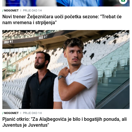
/
NOGOMET
I
PRIJE OKO 1H
Novi trener Željezničara uoči početka sezone: "Trebat će
nam vremena i strpljenja"
/
NOGOMET
I
PRIJE OKO 1H
Pjanić otkrio: "Za Alajbegovića je bilo i bogatijih ponuda, ali
Juventus je Juventus"