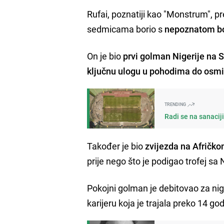
Rufai, poznatiji kao "Monstrum", p
sedmicama borio s
nepoznatom bo
On je bio
prvi golman Nigerije na 
ključnu ulogu u pohodima do osmi
TRENDING
Radi se na sanacij
Također je bio
zvijezda na Afričko
prije nego što je podigao trofej sa
Pokojni golman je debitovao za nig
karijeru koja je trajala preko 14 g