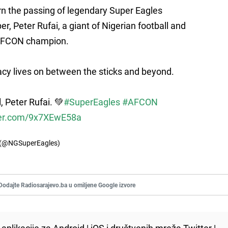
 the passing of legendary Super Eagles
r, Peter Rufai, a giant of Nigerian football and
AFCON champion.
acy lives on between the sticks and beyond.
, Peter Rufai. 💚
#SuperEagles
#AFCON
tter.com/9x7XEwE58a
s (@NGSuperEagles)
Dodajte Radiosarajevo.ba u omiljene Google izvore
aplikacije za
Android
|
iOS
i društvenih mreža
Twitter
|