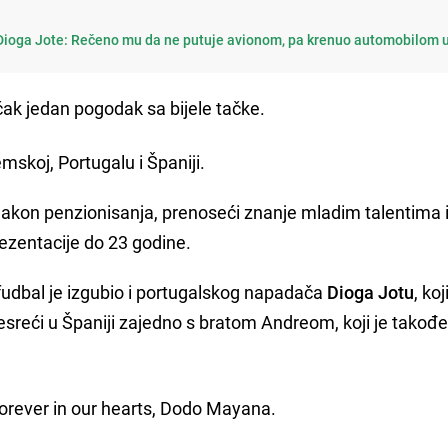
Dioga Jote: Rečeno mu da ne putuje avionom, pa krenuo automobilom 
čak jedan pogodak sa bijele tačke.
emskoj, Portugalu i Španiji.
 nakon penzionisanja, prenoseći znanje mladim talentima i
prezentacije do 23 godine.
fudbal je izgubio i portugalskog napadača
Dioga Jotu
, koj
sreći u Španiji zajedno s bratom Andreom, koji je takođe
Forever in our hearts, Dodo Mayana.