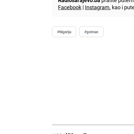
Facebook
|
Instagram
, kao i p
#Nigerija
#golman