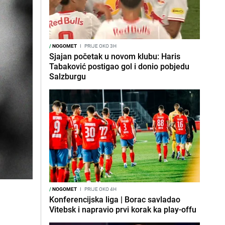
/
NOGOMET
I
PRIJE OKO 3H
Sjajan početak u novom klubu: Haris
Tabaković postigao gol i donio pobjedu
Salzburgu
/
NOGOMET
I
PRIJE OKO 4H
Konferencijska liga | Borac savladao
Vitebsk i napravio prvi korak ka play-offu