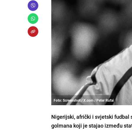
Foto: Screenshot / X.com / Peter Rufai
Nigerijski, afrički i svjetski fudba
golmana koji je stajao između sta