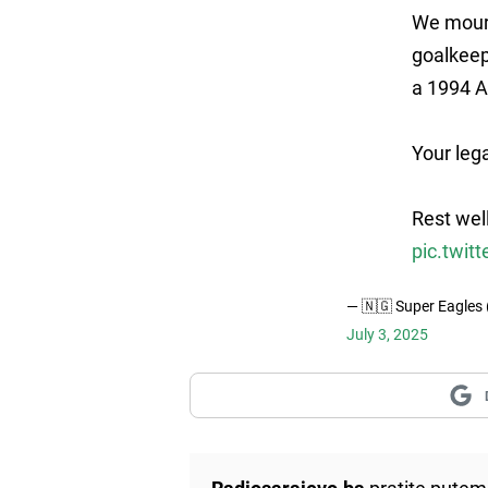
We mourn
goalkeepe
a 1994 
Your leg
Rest well
pic.twi
— 🇳🇬 Super Eagle
July 3, 2025
Radiosarajevo.ba
pratite putem 