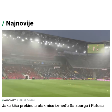
/
Najnovije
/
NOGOMET
I
PRIJE 54MIN
Jaka kiša prekinula utakmicu između Salzburga i Pafosa