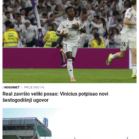
/
NOGOMET
I
PRIJE OKO 1H
Real završio veliki posao: Vinicius potpisao novi
šestogodišnji ugovor