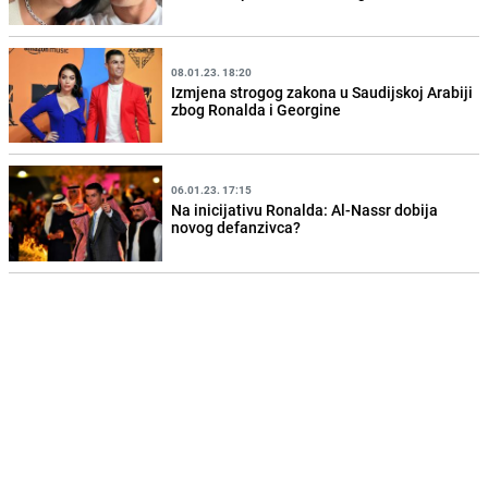
08.01.23. 18:20
Izmjena strogog zakona u Saudijskoj Arabiji
zbog Ronalda i Georgine
06.01.23. 17:15
Na inicijativu Ronalda: Al-Nassr dobija
novog defanzivca?