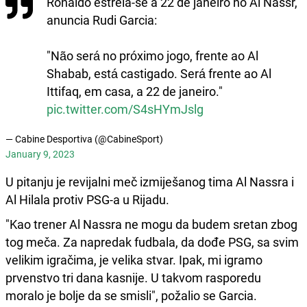
Ronaldo estreia-se a 22 de janeiro no Al Nassr,
anuncia Rudi Garcia:
"Não será no próximo jogo, frente ao Al
Shabab, está castigado. Será frente ao Al
Ittifaq, em casa, a 22 de janeiro."
pic.twitter.com/S4sHYmJslg
— Cabine Desportiva (@CabineSport)
January 9, 2023
U pitanju je revijalni meč izmiješanog tima Al Nassra i
Al Hilala protiv PSG-a u Rijadu.
"Kao trener Al Nassra ne mogu da budem sretan zbog
tog meča. Za napredak fudbala, da dođe PSG, sa svim
velikim igračima, je velika stvar. Ipak, mi igramo
prvenstvo tri dana kasnije. U takvom rasporedu
moralo je bolje da se smisli", požalio se Garcia.