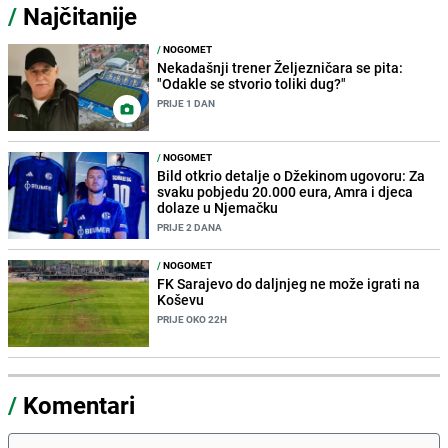
/
Najčitanije
/
NOGOMET
Nekadašnji trener Željezničara se pita:
"Odakle se stvorio toliki dug?"
PRIJE 1 DAN
/
NOGOMET
Bild otkrio detalje o Džekinom ugovoru: Za
svaku pobjedu 20.000 eura, Amra i djeca
dolaze u Njemačku
PRIJE 2 DANA
/
NOGOMET
FK Sarajevo do daljnjeg ne može igrati na
Koševu
PRIJE OKO 22H
/
Komentari