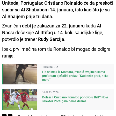
Uniteda, Portugalac Cristiano Rolnaldo će da preskoči
sudar sa Al Shababom 14. januara, isto kao što je sa
Al Shaijem prije tri dana.
Zvaničan
debi je zakazan za 22. januaru
kada
Al
Nassr
dočekuje
Al Ittifaq
u 14. kolu saudijske lige,
potvrdio je trener
Rudy Garcija
.
Ipak, prvi meč na tom tlu Ronaldo bi mogao da odigra
ranije.
TRENDING
Hit snimak iz Mostara, mladić svojim rukama
prefarbao pješački prelaz: "Kad neće grad, neko
mora"
10.01.23. 07:58
Dolazi li Cristiano Ronaldo ponovo u BiH? Novi
selektor Portugala nema dileme