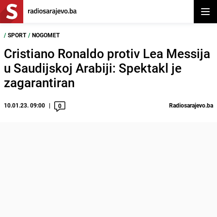
Otvor
/
SPORT
/
NOGOMET
Cristiano Ronaldo protiv Lea Messija
u Saudijskoj Arabiji: Spektakl je
zagarantiran
10.01.23. 09:00
Radiosarajevo.ba
0