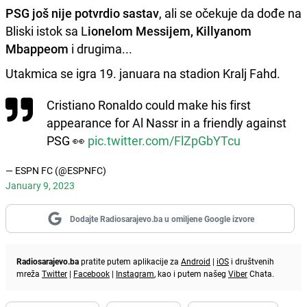
PSG još nije potvrdio sastav
, ali se očekuje da dođe na
Bliski istok sa L
ionelom Messijem, Killyanom
Mbappeom
i drugima...
Utakmica se igra 19. januara na stadion Kralj Fahd.
Cristiano Ronaldo could make his first
appearance for Al Nassr in a friendly against
PSG 👀
pic.twitter.com/FlZpGbYTcu
— ESPN FC (@ESPNFC)
January 9, 2023
Dodajte Radiosarajevo.ba u omiljene Google izvore
Radiosarajevo.ba
pratite putem aplikacije za
Android
|
iOS
i društvenih
mreža
Twitter
|
Facebook
|
Instagram
, kao i putem našeg
Viber
Chata.