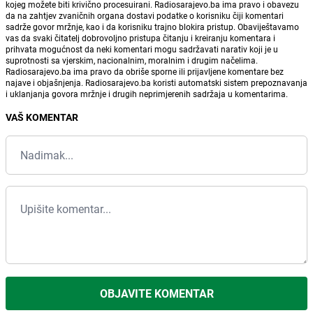
kojeg možete biti krivično procesuirani. Radiosarajevo.ba ima pravo i obavezu
da na zahtjev zvaničnih organa dostavi podatke o korisniku čiji komentari
sadrže govor mržnje, kao i da korisniku trajno blokira pristup. Obaviještavamo
vas da svaki čitatelj dobrovoljno pristupa čitanju i kreiranju komentara i
prihvata mogućnost da neki komentari mogu sadržavati narativ koji je u
suprotnosti sa vjerskim, nacionalnim, moralnim i drugim načelima.
Radiosarajevo.ba ima pravo da obriše sporne ili prijavljene komentare bez
najave i objašnjenja. Radiosarajevo.ba koristi automatski sistem prepoznavanja
i uklanjanja govora mržnje i drugih neprimjerenih sadržaja u komentarima.
VAŠ KOMENTAR
OBJAVITE KOMENTAR