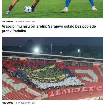
/
NOGOMET
I
PRIJE OKO 12H
Vrapčići mu nisu bili sretni: Sarajevo ostalo bez pobjede
protiv Radnika
/
NOGOMET
I
PRIJE OKO 12H