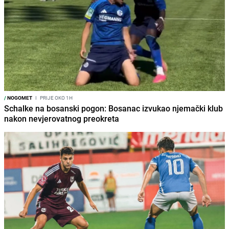
/
NOGOMET
I
PRIJE OKO 1H
Schalke na bosanski pogon: Bosanac izvukao njemački klub
nakon nevjerovatnog preokreta