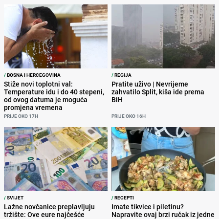
/
BOSNA I HERCEGOVINA
/
REGIJA
Stiže novi toplotni val:
Pratite uživo | Nevrijeme
Temperature idu i do 40 stepeni,
zahvatilo Split, kiša ide prema
od ovog datuma je moguća
BiH
promjena vremena
PRIJE OKO 17H
PRIJE OKO 16H
/
SVIJET
/
RECEPTI
Lažne novčanice preplavljuju
Imate tikvice i piletinu?
tržište: Ove eure najčešće
Napravite ovaj brzi ručak iz jedne