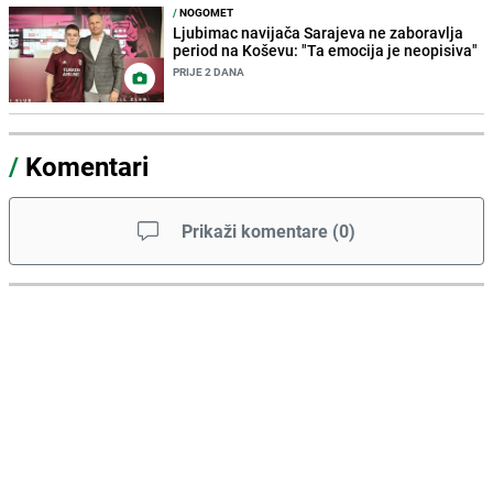
/
NOGOMET
Ljubimac navijača Sarajeva ne zaboravlja
period na Koševu: "Ta emocija je neopisiva"
PRIJE 2 DANA
/
Komentari
Prikaži komentare
(
0
)