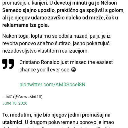
promašaje u karijeri.
U devetoj minuti ga je Nélson
Semedo sjajno uposlio, praktično ga spojivši s golom,
ali je njegov udarac završio daleko od mreže, čak u
reklamama iza gola
.
Nakon toga, lopta mu se odbila nazad, pa ju je iz
revolta ponovo snažno šutirao, jasno pokazujući
nezadovoljstvo vlastitom realizacijom.
Cristiano Ronaldo just missed the easiest
chance you’ll ever see 😭
pic.twitter.com/AM0Socei8N
— MC (@CrewsMat10)
June 10, 2026
To
,
međutim
,
nije bio njegov jedini promašaj na
utakmici
. U drugom poluvremenu ponovo je imao