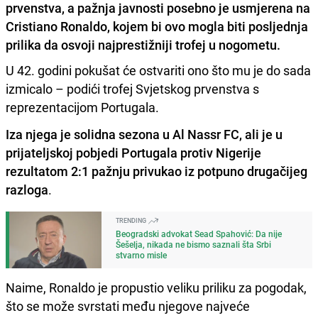
prvenstva, a pažnja javnosti posebno je usmjerena na
Cristiano Ronaldo, kojem bi ovo mogla biti posljednja
prilika da osvoji najprestižniji trofej u nogometu.
U 42. godini pokušat će ostvariti ono što mu je do sada
izmicalo – podići trofej Svjetskog prvenstva s
reprezentacijom Portugala.
Iza njega je solidna sezona u Al Nassr FC, ali je u
prijateljskoj pobjedi Portugala protiv Nigerije
rezultatom 2:1 pažnju privukao iz potpuno drugačijeg
razloga
.
TRENDING
Beogradski advokat Sead Spahović: Da nije
Šešelja, nikada ne bismo saznali šta Srbi
stvarno misle
Naime, Ronaldo je propustio veliku priliku za pogodak,
što se može svrstati među njegove najveće