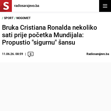
Otvor
/
SPORT
/
NOGOMET
Bruka Cristiana Ronalda nekoliko
sati prije početka Mundijala:
Propustio "sigurnu" šansu
11.06.26. 08:59
Radiosarajevo.ba
0