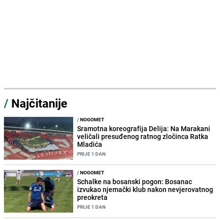
/
Najčitanije
/
NOGOMET
Sramotna koreografija Delija: Na Marakani
veličali presuđenog ratnog zločinca Ratka
Mladića
PRIJE 1 DAN
/
NOGOMET
Schalke na bosanski pogon: Bosanac
izvukao njemački klub nakon nevjerovatnog
preokreta
PRIJE 1 DAN