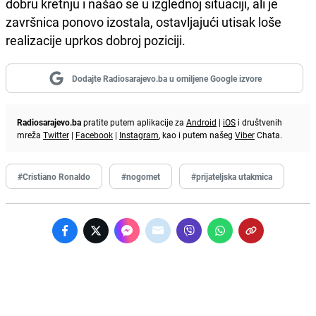
dobru kretnju i našao se u izglednoj situaciji, ali je
završnica ponovo izostala, ostavljajući utisak loše
realizacije uprkos dobroj poziciji.
Dodajte Radiosarajevo.ba u omiljene Google izvore
Radiosarajevo.ba
pratite putem aplikacije za
Android
|
iOS
i društvenih
mreža
Twitter
|
Facebook
|
Instagram
, kao i putem našeg
Viber
Chata.
#Cristiano Ronaldo
#nogomet
#prijateljska utakmica