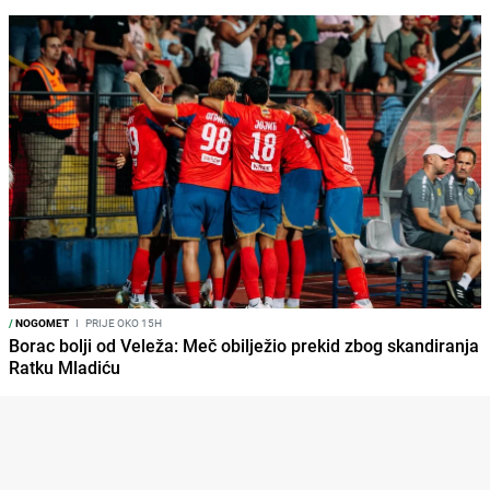
/
NOGOMET
I
PRIJE OKO 15H
Borac bolji od Veleža: Meč obilježio prekid zbog skandiranja
Ratku Mladiću