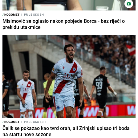
/
NOGOMET
I
PRIJE OKO 3H
Misimović se oglasio nakon pobjede Borca - bez riječi o
prekidu utakmice
/
NOGOMET
I
PRIJE OKO 13H
Čelik se pokazao kao tvrd orah, ali Zrinjski upisao tri boda
na startu nove sezone