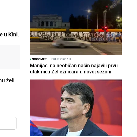
e u Kini
.
/
NOGOMET
I
PRIJE OKO 1H
Manijaci na neobičan način najavili prvu
utakmicu Željezničara u novoj sezoni
u želi