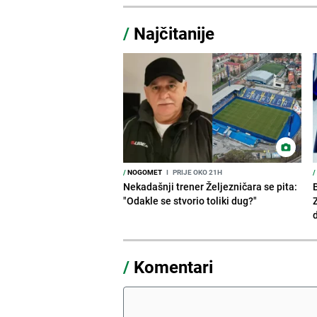
/
Najčitanije
/
NOGOMET
I
PRIJE OKO 21H
/
Nekadašnji trener Željezničara se pita:
"Odakle se stvorio toliki dug?"
/
Komentari