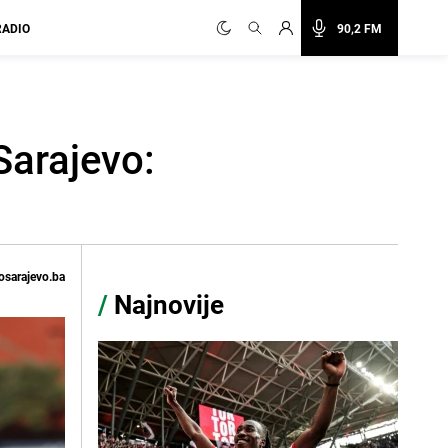
RADIO
90,2 FM
Sarajevo:
osarajevo.ba
/
Najnovije