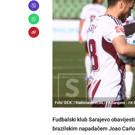
Foto: Dž.K. / Radiosarajevo.ba / FK Sarajevo - FK 
Fudbalski klub Sarajevo obavijest
brazilskim napadačem Joao Carl