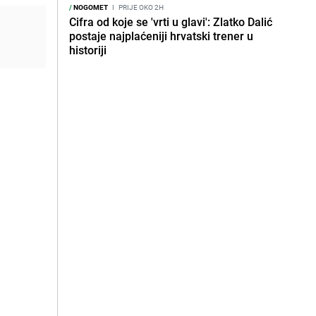
/
NOGOMET
I
PRIJE OKO 2H
Cifra od koje se 'vrti u glavi': Zlatko Dalić
postaje najplaćeniji hrvatski trener u
historiji