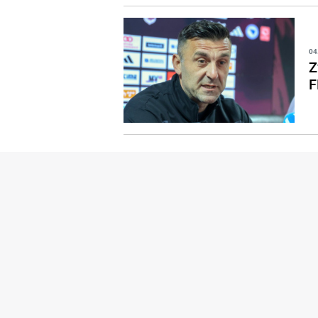
04
Z
F