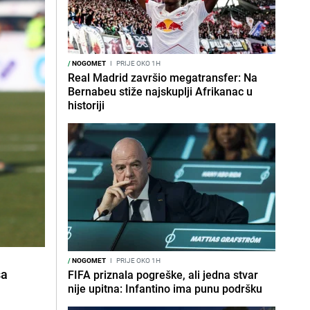
/
NOGOMET
I
PRIJE OKO 1H
Real Madrid završio megatransfer: Na
Bernabeu stiže najskuplji Afrikanac u
historiji
/
NOGOMET
I
PRIJE OKO 1H
sa
FIFA priznala pogreške, ali jedna stvar
nije upitna: Infantino ima punu podršku