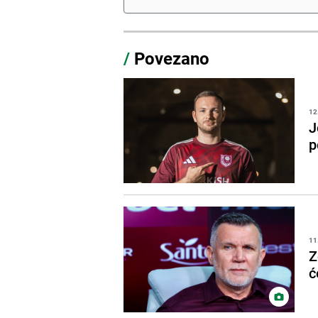
/
Povezano
12
J
p
11
Z
ć