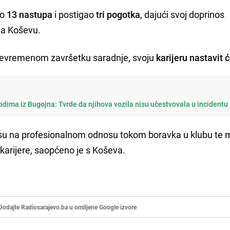
ao
13 nastupa
i postigao
tri pogotka
, dajući svoj doprinos
na Koševu.
jevremenom završetku saradnje, svoju
karijeru nastavit ć
dima iz Bugojna: Tvrde da njihova vozila nisu učestvovala u incidentu
su na profesionalnom odnosu tokom boravka u klubu te m
karijere, saopćeno je s Koševa.
Dodajte Radiosarajevo.ba u omiljene Google izvore