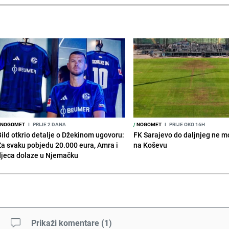
NOGOMET
I
PRIJE 2 DANA
/
NOGOMET
I
PRIJE OKO 16H
Bild otkrio detalje o Džekinom ugovoru:
FK Sarajevo do daljnjeg ne mo
Za svaku pobjedu 20.000 eura, Amra i
na Koševu
djeca dolaze u Njemačku
Prikaži komentare
(
1
)