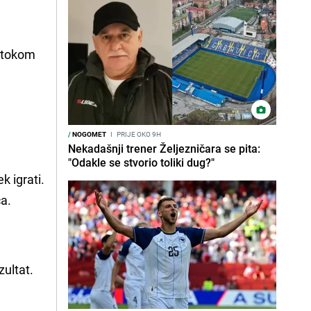
e tokom
/
NOGOMET
I
PRIJE OKO 9H
Nekadašnji trener Željezničara se pita:
"Odakle se stvorio toliki dug?"
k igrati.
ča.
zultat.