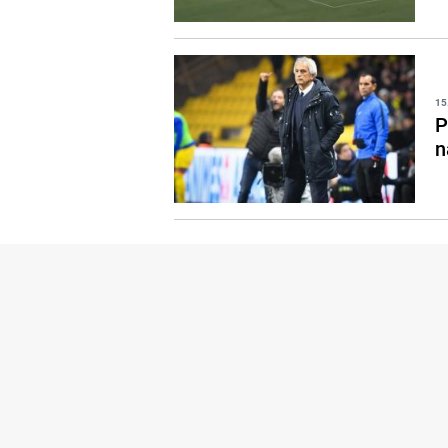
15
P
n