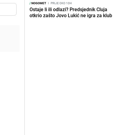
/
NOGOMET
I
PRIJE OKO 10H
Ostaje li ili odlazi? Predsjednik Cluja
otkrio zašto Jovo Lukić ne igra za klub