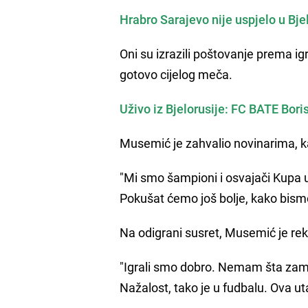
Hrabro Sarajevo nije uspjelo u Bje
Oni su izrazili poštovanje prema i
gotovo cijelog meča.
Uživo iz Bjelorusije: FC BATE Bori
Musemić je zahvalio novinarima, kaz
"Mi smo šampioni i osvajači Kupa u n
Pokušat ćemo još bolje, kako bismo
Na odigrani susret, Musemić je re
"Igrali smo dobro. Nemam šta zamje
Nažalost, tako je u fudbalu. Ova 