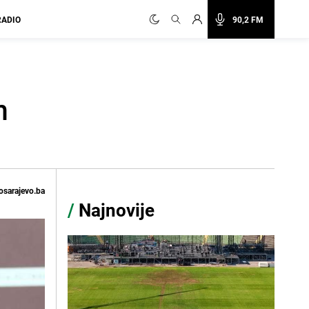
RADIO
90,2 FM
m
osarajevo.ba
/
Najnovije