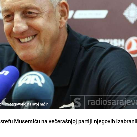
 on im odgovorio na svoj način
srefu Musemiću
na večerašnjoj partiji njegovih izabrani