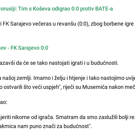
lorusiji: Tim s Koševa odigrao 0:0 protiv BATE-a
gri FK Sarajevo večeras u revanšu (0:0), zbog borbene igr
sov - FK Sarajevo 0:0
avši da će se tako nastojati igrati i u budućnosti.
ašoj zemlji. Imamo i želju i htjenje i tako nastojimo uvije
 ostvarili što veći uspjeh", riječi su Musemića nakon me
kao:
riti nikome od igrača. Smatram da smo zaslužili bolji re
utakmica nam puno znači za budućnost".