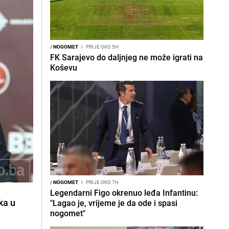
/
NOGOMET
I
PRIJE OKO 5H
FK Sarajevo do daljnjeg ne može igrati na
Koševu
/
NOGOMET
I
PRIJE OKO 7H
Legendarni Figo okrenuo leđa Infantinu:
ka u
"Lagao je, vrijeme je da ode i spasi
nogomet"