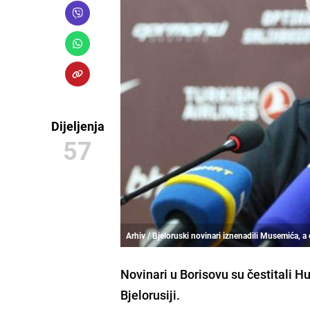
Dijeljenja
57
Arhiv / Bjeloruski novinari iznenadili Musemića, a
Novinari u
Borisovu
su čestitali
Hu
Bjelorusiji.