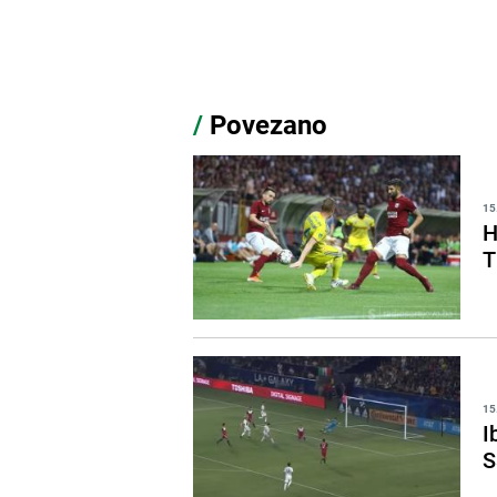
/
Povezano
15
H
T
15
I
S