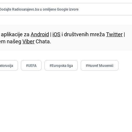
Dodajte Radiosarajevo.ba u omiljene Google izvore
aplikacije za
Android
|
iOS
i društvenih mreža
Twitter
|
utem našeg
Viber
Chata.
elorusija
#UEFA
#Europska liga
#Husref Musemić