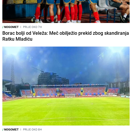
/
NOGOMET
I
PRIJE OKO 7H
Borac bolji od Veleža: Meč obilježio prekid zbog skandiranja
Ratku Mladiću
/
NOGOMET
I
PRIJE OKO 8H