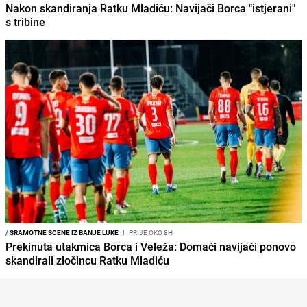
Nakon skandiranja Ratku Mladiću: Navijači Borca "istjerani"
s tribine
/
SRAMOTNE SCENE IZ BANJE LUKE
I
PRIJE OKO 8H
Prekinuta utakmica Borca i Veleža: Domaći navijači ponovo
skandirali zločincu Ratku Mladiću