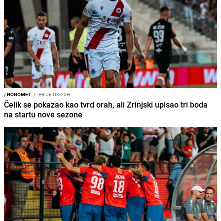
/
NOGOMET
I
PRIJE OKO 5H
Čelik se pokazao kao tvrd orah, ali Zrinjski upisao tri boda
na startu nove sezone