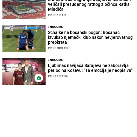
veličali presuđenog ratnog zločinca Ratka
Mladića
PRIJE 1 DAN
/
NOGOMET
Schalke na bosanski pogon: Bosanac
izvukao njemački klub nakon nevjerovatnog
preokreta
PRIJE OKO 19H
/
NOGOMET
Ljubimac navijača Sarajeva ne zaboravlja
period na Koševu: "Ta emocija je neopisiva"
PRIJE 2 DANA