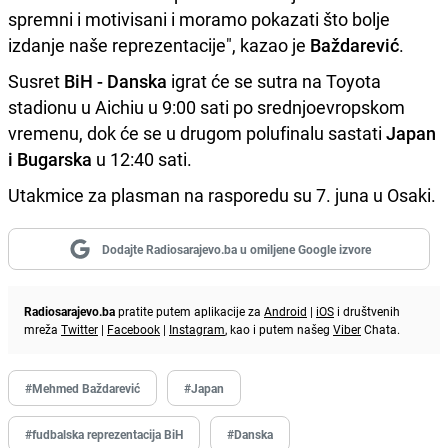
spremni i motivisani i moramo pokazati što bolje
izdanje naše reprezentacije", kazao je
Baždarević
.
Susret
BiH - Danska
igrat će se sutra na Toyota
stadionu u Aichiu u 9:00 sati po srednjoevropskom
vremenu, dok će se u drugom polufinalu sastati
Japan
i Bugarska
u 12:40 sati.
Utakmice za plasman na rasporedu su 7. juna u Osaki.
Dodajte Radiosarajevo.ba u omiljene Google izvore
Radiosarajevo.ba
pratite putem aplikacije za
Android
|
iOS
i društvenih
mreža
Twitter
|
Facebook
|
Instagram
, kao i putem našeg
Viber
Chata.
#Mehmed Baždarević
#Japan
#fudbalska reprezentacija BiH
#Danska