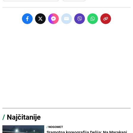
/
Najčitanije
/
NOGOMET
Sramotna koreografija Delija: Na Marakani