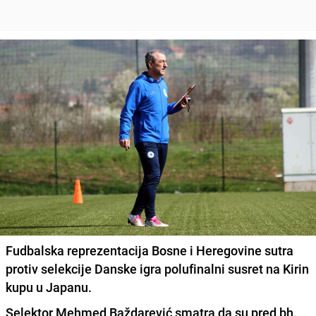
Fudbalska reprezentacija Bosne i Heregovine sutra
protiv selekcije Danske igra polufinalni susret na Kirin
kupu u Japanu.
Selektor
Mehmed Baždarević
smatra da su pred bh.