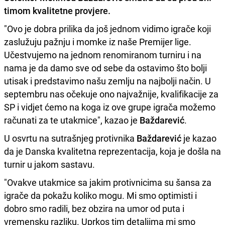
timom kvalitetne provjere.
"Ovo je dobra prilika da još jednom vidimo igrače koji
zaslužuju pažnju i momke iz naše Premijer lige.
Učestvujemo na jednom renomiranom turniru i na
nama je da damo sve od sebe da ostavimo što bolji
utisak i predstavimo našu zemlju na najbolji način. U
septembru nas očekuje ono najvažnije, kvalifikacije za
SP i vidjet ćemo na koga iz ove grupe igrača možemo
računati za te utakmice", kazao je
Baždarević
.
U osvrtu na sutrašnjeg protivnika
Baždarević
je kazao
da je Danska kvalitetna reprezentacija, koja je došla na
turnir u jakom sastavu.
"Ovakve utakmice sa jakim protivnicima su šansa za
igrače da pokažu koliko mogu. Mi smo optimisti i
dobro smo radili, bez obzira na umor od puta i
vremensku razliku. Uprkos tim detaljima mi smo