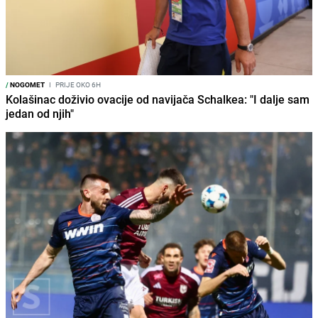
/
NOGOMET
I
PRIJE OKO 6H
Kolašinac doživio ovacije od navijača Schalkea: "I dalje sam
jedan od njih"