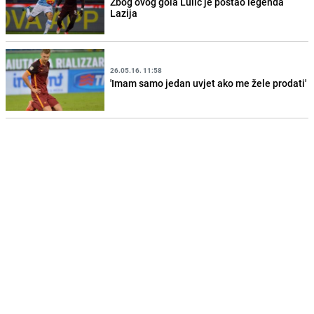
Zbog ovog gola Lulić je postao legenda
Lazija
26.05.16. 11:58
'Imam samo jedan uvjet ako me žele prodati'