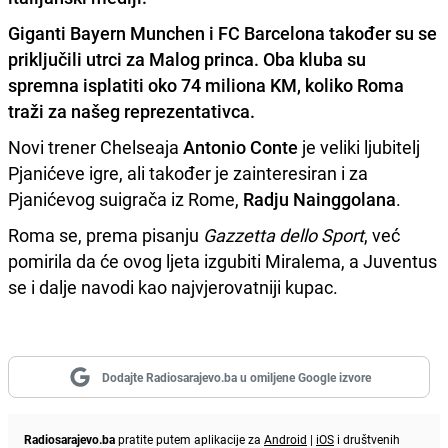
Giganti Bayern Munchen i FC Barcelona također su se
priključili utrci za Malog princa. Oba kluba su
spremna isplatiti oko
74 miliona KM
, koliko Roma
traži za našeg reprezentativca.
Novi trener Chelseaja
Antonio Conte
je veliki ljubitelj
Pjanićeve igre, ali također je zainteresiran i za
Pjanićevog suigrača iz Rome,
Radju Nainggolana
.
Roma se, prema pisanju
Gazzetta dello Sport
, već
pomirila da će ovog ljeta izgubiti Miralema, a Juventus
se i dalje navodi kao najvjerovatniji kupac.
Dodajte Radiosarajevo.ba u omiljene Google izvore
Radiosarajevo.ba
pratite putem aplikacije za
Android
|
iOS
i društvenih