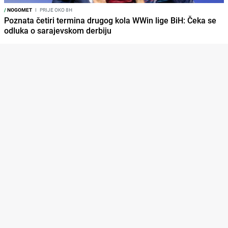
/
NOGOMET
I
PRIJE OKO 8H
Poznata četiri termina drugog kola WWin lige BiH: Čeka se
odluka o sarajevskom derbiju