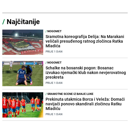
/
Najčitanije
/
NOGOMET
Sramotna koreografija Delija: Na Marakani
veličali presuđenog ratnog zločinca Ratka
Mladića
PRIJE 1 DAN
/
NOGOMET
Schalke na bosanski pogon: Bosanac
izvukao njemački klub nakon nevjerovatnog
preokreta
PRIJE 1 DAN
/
SRAMOTNE SCENE IZ BANJE LUKE
Prekinuta utakmica Borca i Veleža: Domaći
navijači ponovo skandirali zločincu Ratku
Mladiću
PRIJE 1 DAN