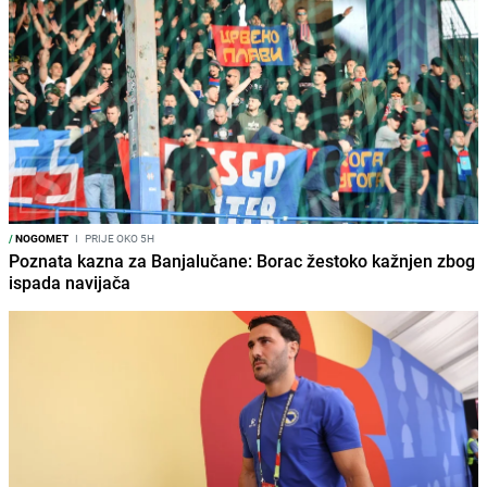
/
NOGOMET
I
PRIJE OKO 5H
Poznata kazna za Banjalučane: Borac žestoko kažnjen zbog
ispada navijača