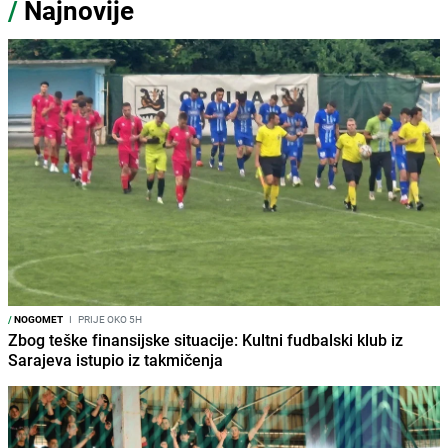
/
Najnovije
/
NOGOMET
I
PRIJE OKO 5H
Zbog teške finansijske situacije: Kultni fudbalski klub iz
Sarajeva istupio iz takmičenja