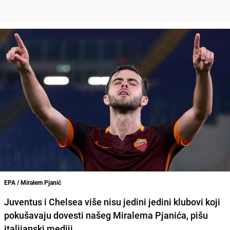
EPA / Miralem Pjanić
Juventus i Chelsea više nisu jedini jedini klubovi koji
pokušavaju dovesti našeg Miralema Pjanića, pišu
italijanski mediji.