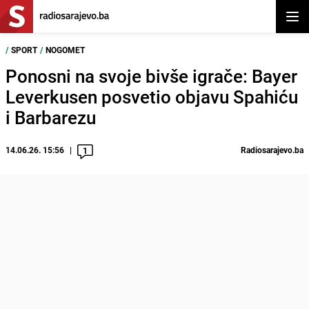
Otvor
/
SPORT
/
NOGOMET
Ponosni na svoje bivše igrače: Bayer
Leverkusen posvetio objavu Spahiću
i Barbarezu
14.06.26. 15:56
Radiosarajevo.ba
1