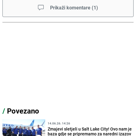
Prikaži komentare
(
1
)
/
Povezano
14.06.26. 14:26
Zmajevi sletjeli u Salt Lake City! Ovo nam je
baza gdje se pripremamo za naredni izazov