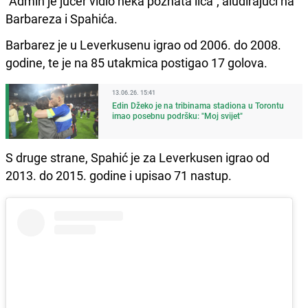
"Admin je jučer vidio neka poznata lica"; aludirajući na
Barbareza i Spahića.
Barbarez je u Leverkusenu igrao od 2006. do 2008.
godine, te je na 85 utakmica postigao 17 golova.
13.06.26. 15:41
Edin Džeko je na tribinama stadiona u Torontu
imao posebnu podršku: "Moj svijet"
S druge strane, Spahić je za Leverkusen igrao od
2013. do 2015. godine i upisao 71 nastup.