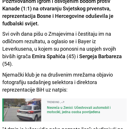
Požrtvovanom igrom i osvojenim bodom protiv
Kanade (1:1) na otvaranju Svjetskog prvenstva,
reprezentacija Bosne i Hercegovine oduševila je
fudbalski svijet.
Svi ovih dana pišu o Zmajevima i čestitaju im na
odličnom rezultatu, a oglasio se i Bayer iz
Leverkusena, u kojem su ponosni na uspjeh svojih
bivših igrača
Emira Spahića
(45) i
Sergeja Barbareza
(54).
Njemački klub je na drušvenim mrežama objavio
fotografiju sadašnjeg selektora i direktora
reprezentacije BiH uz natpis:
TRENDING
Nesreća u Zenici: Učestvovali automobil i
motocikl, jedna osoba povrijeđena