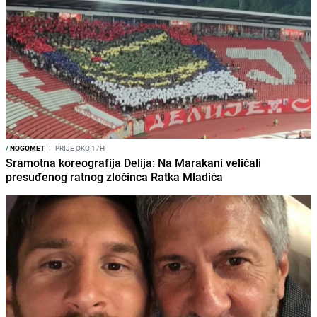
/
NOGOMET
I
PRIJE OKO 17H
Sramotna koreografija Delija: Na Marakani veličali
presuđenog ratnog zločinca Ratka Mladića