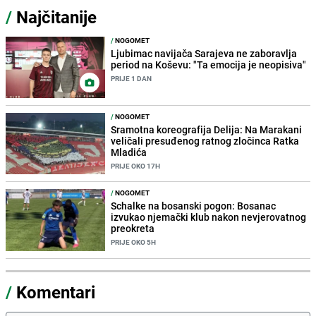
/
Najčitanije
/
NOGOMET
Ljubimac navijača Sarajeva ne zaboravlja
period na Koševu: "Ta emocija je neopisiva"
PRIJE 1 DAN
/
NOGOMET
Sramotna koreografija Delija: Na Marakani
veličali presuđenog ratnog zločinca Ratka
Mladića
PRIJE OKO 17H
/
NOGOMET
Schalke na bosanski pogon: Bosanac
izvukao njemački klub nakon nevjerovatnog
preokreta
PRIJE OKO 5H
/
Komentari