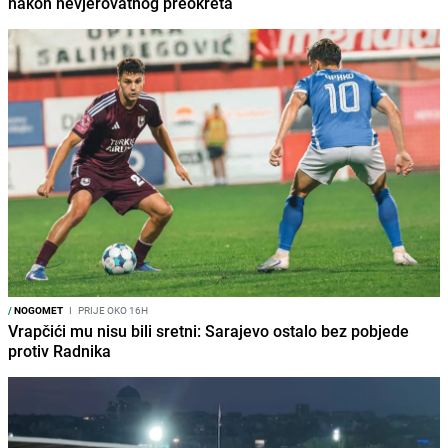
nakon nevjerovatnog preokreta
/
NOGOMET
I
PRIJE OKO 16H
Vrapčići mu nisu bili sretni: Sarajevo ostalo bez pobjede
protiv Radnika