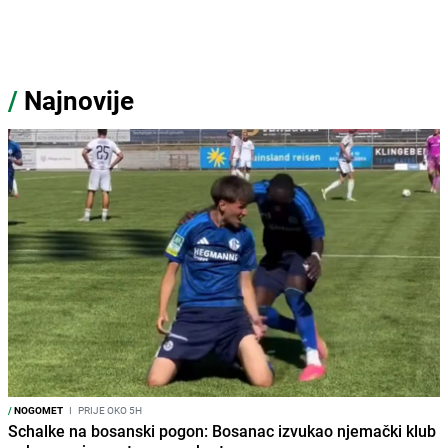
/
Najnovije
/
NOGOMET
I
PRIJE OKO 5H
Schalke na bosanski pogon: Bosanac izvukao njemački klub