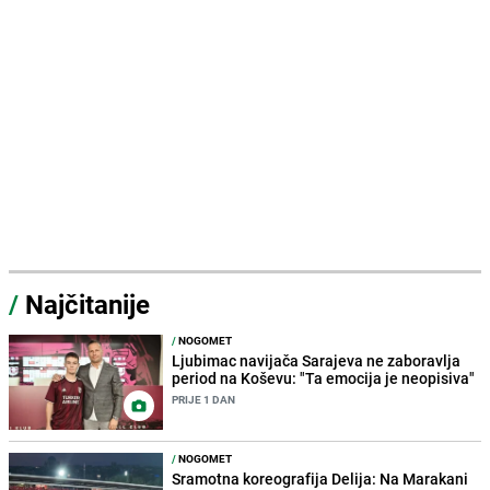
/
Najčitanije
/
NOGOMET
Ljubimac navijača Sarajeva ne zaboravlja
period na Koševu: "Ta emocija je neopisiva"
PRIJE 1 DAN
/
NOGOMET
Sramotna koreografija Delija: Na Marakani