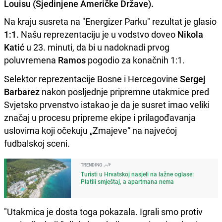
Louisu (Sjedinjene Američke Države).
Na kraju susreta na "Energizer Parku" rezultat je glasio
1:1.
Našu reprezentaciju je u vodstvo doveo
Nikola
Katić
u 23. minuti, da bi u nadoknadi prvog
poluvremena
Ramos
pogodio za konačnih 1:1.
Selektor reprezentacije Bosne i Hercegovine
Sergej
Barbarez
nakon posljednje pripremne utakmice pred
Svjetsko prvenstvo istakao je da je susret imao veliki
značaj u procesu pripreme ekipe i prilagođavanja
uslovima koji očekuju „Zmajeve“ na najvećoj
fudbalskoj sceni.
TRENDING
Turisti u Hrvatskoj nasjeli na lažne oglase:
Platili smještaj, a apartmana nema
"Utakmica je dosta toga pokazala. Igrali smo protiv