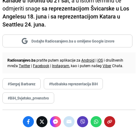
Kanade u Torontu od 21 sat
, a u istom terminu će
odmjeriti snage
sa reprezentacijom Švicarske u Los
Angelesu 18. juna
i
sa reprezentacijom Katara u
Seattleu 24. juna.
Dodajte Radiosarajevo.ba u omiljene Google izvore
Radiosarajevo.ba
pratite putem aplikacije za
Android
|
iOS
i društvenih
mreža
Twitter
|
Facebook
|
Instagram
, kao i putem našeg
Viber
Chata.
#Sergej Barbarez
#fudbalska reprezentacija BiH
#BiH_Svjetsko_prvenstvo