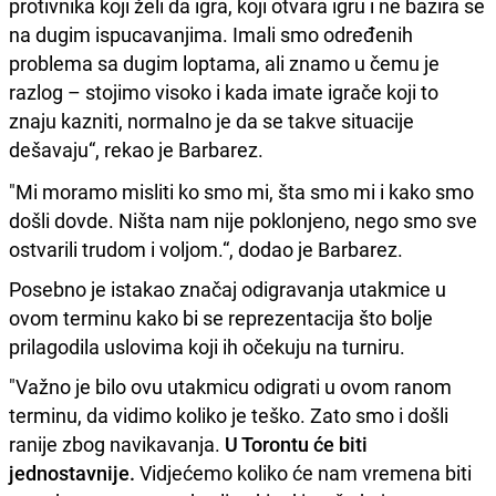
protivnika koji želi da igra, koji otvara igru i ne bazira se
na dugim ispucavanjima. Imali smo određenih
problema sa dugim loptama, ali znamo u čemu je
razlog – stojimo visoko i kada imate igrače koji to
znaju kazniti, normalno je da se takve situacije
dešavaju“, rekao je Barbarez.
"Mi moramo misliti ko smo mi, šta smo mi i kako smo
došli dovde. Ništa nam nije poklonjeno, nego smo sve
ostvarili trudom i voljom.“, dodao je Barbarez.
Posebno je istakao značaj odigravanja utakmice u
ovom terminu kako bi se reprezentacija što bolje
prilagodila uslovima koji ih očekuju na turniru.
"Važno je bilo ovu utakmicu odigrati u ovom ranom
terminu, da vidimo koliko je teško. Zato smo i došli
ranije zbog navikavanja.
U Torontu će biti
jednostavnije.
Vidjećemo koliko će nam vremena biti