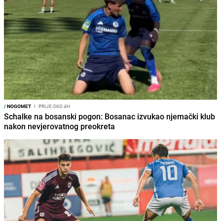
/
NOGOMET
I
PRIJE OKO 4H
Schalke na bosanski pogon: Bosanac izvukao njemački klub
nakon nevjerovatnog preokreta