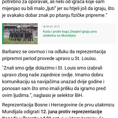
potrebno za oporavak, ali neki od igrača koje sam
mijenjao su bili malo „ljuti“ jer su htjeli još da igraju, što
je svakako dobar znak po pitanju fizičke pripreme.“
06.06.26. 23:13
Kada i protiv koga Zmajevi igraju prvu
utakmicu na Mundijalu
Barbarez se osvrnuo i na odluku da reprezentacija
pripremni period provede upravo u St. Louisu.
"Znali smo gdje dolazimo i St. Louis smo izabrali
upravo zbog naše zajednice ovdje. Imamo dobru
komunikaciju sa navijačima unazad dvije godine i
ponosan sam što smo imali priliku da igramo pred
ovim ljudima.“, naglasio je selektor BiH.
Reprezentacija Bosne i Hercegovine će prvu utakmicu
Mundijala odigrati
12. juna protiv reprezentacije