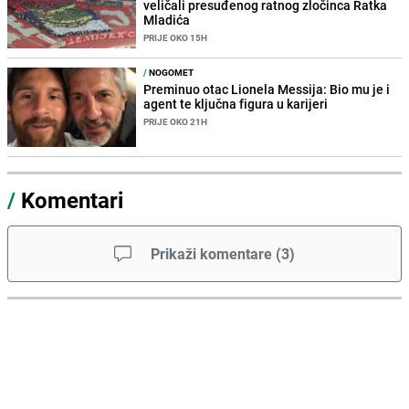
veličali presuđenog ratnog zločinca Ratka
Mladića
PRIJE OKO 15H
/
NOGOMET
Preminuo otac Lionela Messija: Bio mu je i
agent te ključna figura u karijeri
PRIJE OKO 21H
/
Komentari
Prikaži komentare
(
3
)