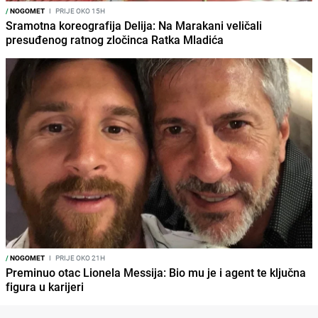
/
NOGOMET
I
PRIJE OKO 15H
Sramotna koreografija Delija: Na Marakani veličali
presuđenog ratnog zločinca Ratka Mladića
/
NOGOMET
I
PRIJE OKO 21H
Preminuo otac Lionela Messija: Bio mu je i agent te ključna
figura u karijeri