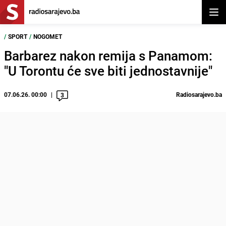
Otvor
/
SPORT
/
NOGOMET
Barbarez nakon remija s Panamom:
"U Torontu će sve biti jednostavnije"
07.06.26. 00:00
Radiosarajevo.ba
3