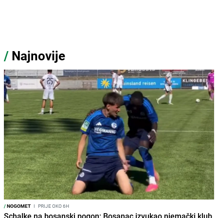
/
Najnovije
/
NOGOMET
I
PRIJE OKO 6H
Schalke na bosanski pogon: Bosanac izvukao njemački klub