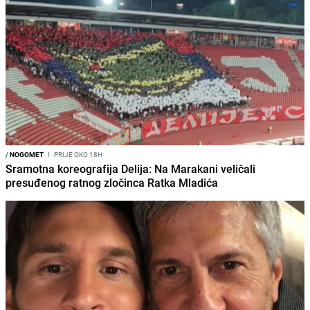
/
NOGOMET
I
PRIJE OKO 18H
Sramotna koreografija Delija: Na Marakani veličali
presuđenog ratnog zločinca Ratka Mladića