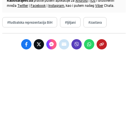
Radiosarajevo.ba
pratite putem aplikacije za
Android
|
iOS
i društvenih
mreža
Twitter
|
Facebook
|
Instagram
, kao i putem našeg
Viber
Chata.
#fudbalska reprezentacija BiH
#ljiljani
#zastava