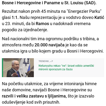
Bosne i Hercegovine i Paname u St. Louisu (SAD).
Rezultat nakon prvih 45 minuta na "Energezier Parku"
glasi
1:1.
Našu reprezentaciju je u vodstvo doveo
Katić
u 23. minuti, da bi
Ramos
u nadoknadi vremena
pogodio za izjednačenje.
Naš nacionalni tim ima ogromnu podršku s tribina, a
atmosfera među
20.000 navijača
je kao da se
utakmica igra u bilo kojem gradu u Bosni i Hercegovini.
TRENDING
Netanyahu rekao "ne": Izrael odbio američki
mirovni sporazum za Gazu
Na početku utakmice, za vrijeme intoniranja himne
naše domovine, navijači Bosne i Hercegovine su
razvili i veliku zastavu s ljiljanima,
što je izazvalo
oduševljenje kod svih prisutnih.