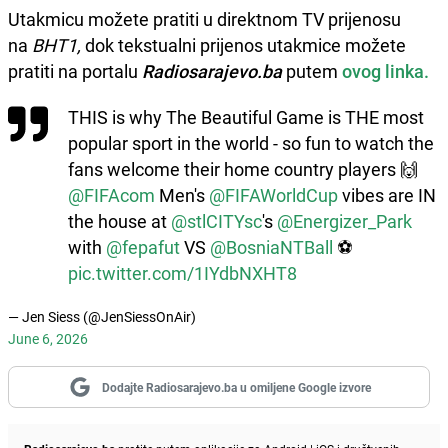
Utakmicu možete pratiti u direktnom TV prijenosu
na
BHT1,
dok tekstualni prijenos utakmice možete
pratiti na portalu
Radiosarajevo.ba
putem
ovog linka.
THIS is why The Beautiful Game is THE most
popular sport in the world - so fun to watch the
fans welcome their home country players 🙌
@FIFAcom
Men's
@FIFAWorldCup
vibes are IN
the house at
@stlCITYsc
's
@Energizer_Park
with
@fepafut
VS
@BosniaNTBall
⚽️
pic.twitter.com/1IYdbNXHT8
— Jen Siess (@JenSiessOnAir)
June 6, 2026
Dodajte Radiosarajevo.ba u omiljene Google izvore