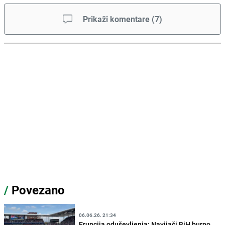
Prikaži komentare
(
7
)
/
Povezano
06.06.26. 21:34
Erupcija oduševljenja: Navijači BiH burno