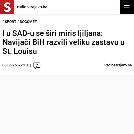
Otvor
/
SPORT
/
NOGOMET
I u SAD-u se širi miris ljiljana:
Navijači BiH razvili veliku zastavu u
St. Louisu
06.06.26. 22:13
Radiosarajevo.ba
7