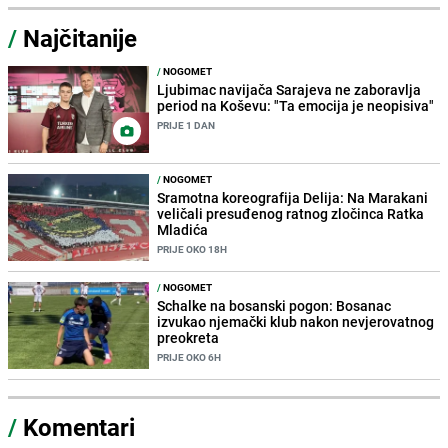
/
Najčitanije
/
NOGOMET
Ljubimac navijača Sarajeva ne zaboravlja
period na Koševu: "Ta emocija je neopisiva"
PRIJE 1 DAN
/
NOGOMET
Sramotna koreografija Delija: Na Marakani
veličali presuđenog ratnog zločinca Ratka
Mladića
PRIJE OKO 18H
/
NOGOMET
Schalke na bosanski pogon: Bosanac
izvukao njemački klub nakon nevjerovatnog
preokreta
PRIJE OKO 6H
/
Komentari