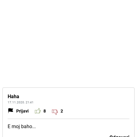
Haha
17.11.2020. 21:41
Prijavi
8
2
E moj baho...