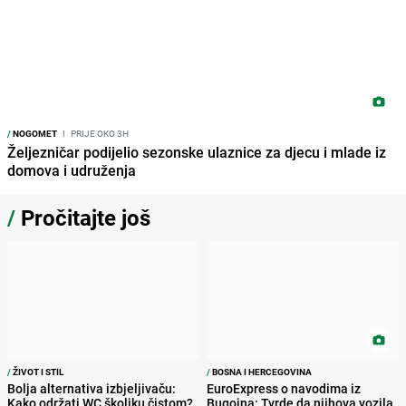
/
NOGOMET
I
PRIJE OKO 3H
Željezničar podijelio sezonske ulaznice za djecu i mlade iz
domova i udruženja
/
Pročitajte još
/
ŽIVOT I STIL
/
BOSNA I HERCEGOVINA
Bolja alternativa izbjeljivaču:
EuroExpress o navodima iz
Kako održati WC školjku čistom?
Bugojna: Tvrde da njihova vozila