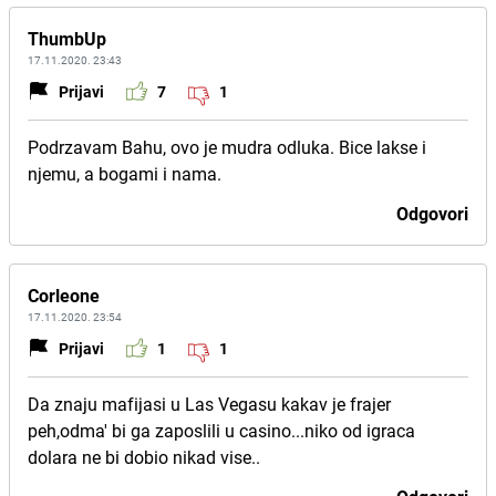
ThumbUp
17.11.2020. 23:43
Prijavi
7
1
Podrzavam Bahu, ovo je mudra odluka. Bice lakse i
njemu, a bogami i nama.
Odgovori
Corleone
17.11.2020. 23:54
Prijavi
1
1
Da znaju mafijasi u Las Vegasu kakav je frajer
peh,odma' bi ga zaposlili u casino...niko od igraca
dolara ne bi dobio nikad vise..