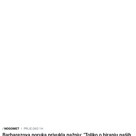
/
NOGOMET
I
PRIJE OKO 1H
Barbarezova poruka privukla pažnju: "Toliko o biranju naših