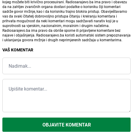
kojeg možete biti krivično procesuirani. Radiosarajevo.ba ima pravo i obavezu
da na zahtjev zvaničnih organa dostavi podatke o korisniku čiji komentari
sadrže govor mržnje, kao i da korisniku trajno blokira pristup. Obaviještavamo
vas da svaki čitatelj dobrovoljno pristupa čitanju i kreiranju komentara i
prihvata mogućnost da neki komentari mogu sadržavati narativ koji je u
suprotnosti sa vjerskim, nacionalnim, moralnim i drugim načelima.
Radiosarajevo.ba ima pravo da obriše sporne ili prijavljene komentare bez
najave i objašnjenja. Radiosarajevo.ba koristi automatski sistem prepoznavanja
i uklanjanja govora mržnje i drugih neprimjerenih sadržaja u komentarima.
VAŠ KOMENTAR
OBJAVITE KOMENTAR