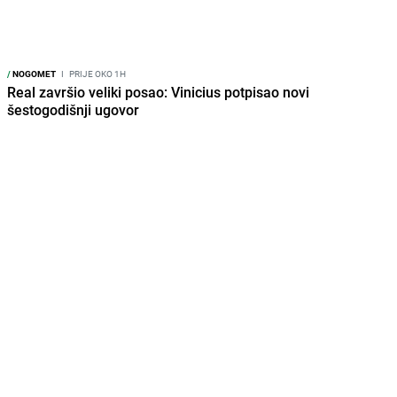
/
NOGOMET
I
PRIJE OKO 1H
Real završio veliki posao: Vinicius potpisao novi
šestogodišnji ugovor