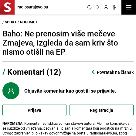
Otvor
/
SPORT
/
NOGOMET
Baho: Ne prenosim više mečeve
Zmajeva, izgleda da sam kriv što
nismo otišli na EP
/
Komentari (12)
Povratak na članak
Objavite komentar kao gost ili se prijavite.
Prijava
Registracija
NAPOMENA:
Komentari su isključivo lični stavovi autora. Molimo korisnike da
se suzdrže od vrijeđanja, psovanja i pisanja komentara koji podstiču na mržnju.
Strogo zabranjen bilo kakav govor mržnje na portalu radiosarajevo.ba, zbog