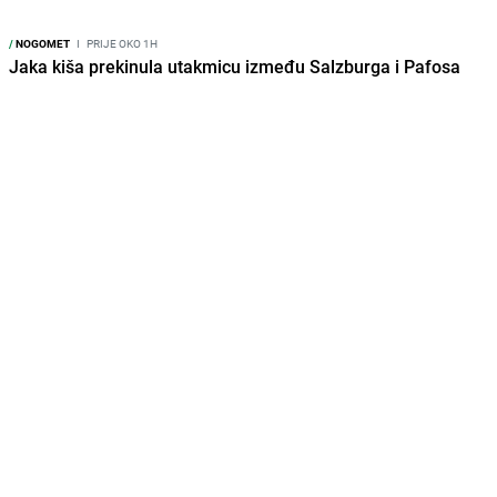
/
NOGOMET
I
PRIJE OKO 1H
Jaka kiša prekinula utakmicu između Salzburga i Pafosa