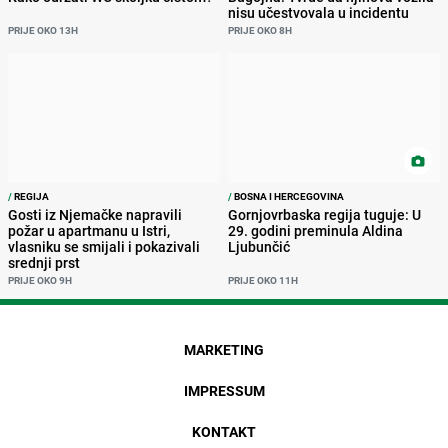
nisu učestvovala u incidentu
PRIJE OKO 13H
PRIJE OKO 8H
/
REGIJA
/
BOSNA I HERCEGOVINA
Gosti iz Njemačke napravili
Gornjovrbaska regija tuguje: U
požar u apartmanu u Istri,
29. godini preminula Aldina
vlasniku se smijali i pokazivali
Ljubunčić
srednji prst
PRIJE OKO 9H
PRIJE OKO 11H
MARKETING
IMPRESSUM
KONTAKT