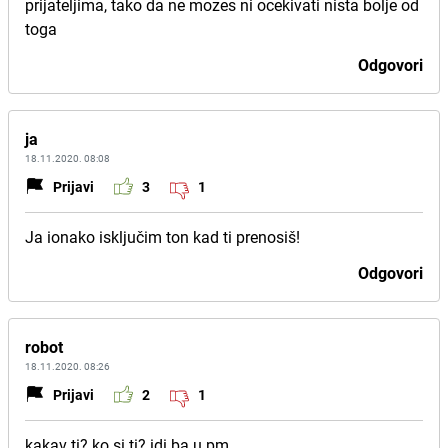
prijateljima, tako da ne mozes ni ocekivati nista bolje od
toga
Odgovori
ja
18.11.2020. 08:08
Prijavi
3
1
Ja ionako isključim ton kad ti prenosiš!
Odgovori
robot
18.11.2020. 08:26
Prijavi
2
1
kakav ti? ko si ti? idi ba u pm...