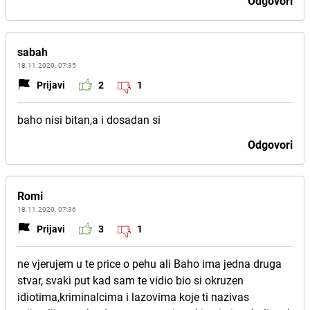
Odgovori
sabah
18.11.2020. 07:35
Prijavi
2
1
baho nisi bitan,a i dosadan si
Odgovori
Romi
18.11.2020. 07:36
Prijavi
3
1
ne vjerujem u te price o pehu ali Baho ima jedna druga
stvar, svaki put kad sam te vidio bio si okruzen
idiotima,kriminalcima i lazovima koje ti nazivas