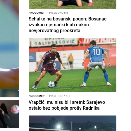
/
NOGOMET
I
PRIJE OKO 6H
Schalke na bosanski pogon: Bosanac
izvukao njemački klub nakon
nevjerovatnog preokreta
/
NOGOMET
I
PRIJE OKO 16H
Vrapčići mu nisu bili sretni: Sarajevo
ostalo bez pobjede protiv Radnika