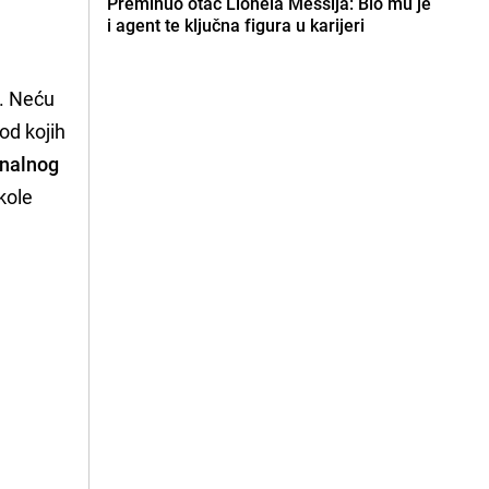
Preminuo otac Lionela Messija: Bio mu je
i agent te ključna figura u karijeri
a. Neću
od kojih
onalnog
kkole