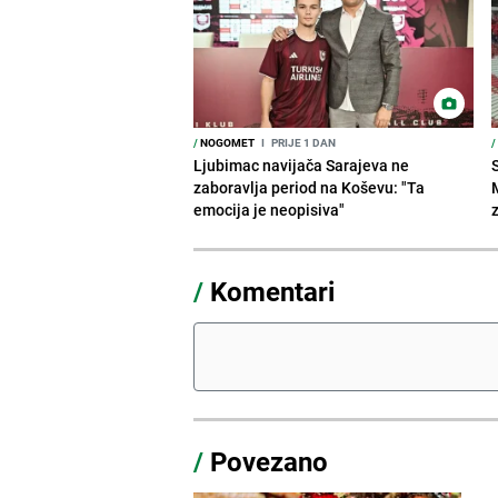
/
NOGOMET
I
PRIJE 1 DAN
/
Ljubimac navijača Sarajeva ne
zaboravlja period na Koševu: "Ta
emocija je neopisiva"
/
Komentari
/
Povezano