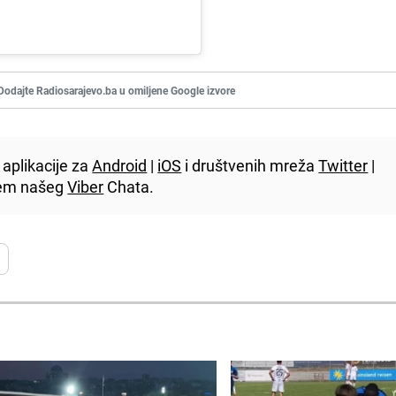
Dodajte Radiosarajevo.ba u omiljene Google izvore
aplikacije za
Android
|
iOS
i društvenih mreža
Twitter
|
utem našeg
Viber
Chata.