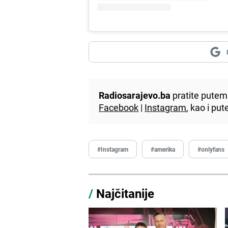
Radiosarajevo.ba
pratite putem 
Facebook
|
Instagram
, kao i p
#Instagram
#amerika
#onlyfans
/
Najčitanije