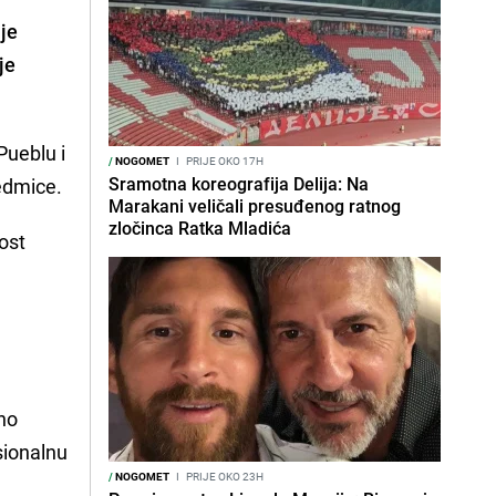
je
je
Pueblu i
/
NOGOMET
I
PRIJE OKO 17H
Sramotna koreografija Delija: Na
sedmice.
Marakani veličali presuđenog ratnog
zločinca Ratka Mladića
nost
dno
sionalnu
/
NOGOMET
I
PRIJE OKO 23H