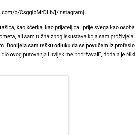
m.com/p/CsgqIbMrDLb/[/instagram]
šica, kao kćerka, kao prijateljica i prije svega kao osob
ogometa, ali sam tužna zbog iskustava koja sam proživjela 
om.
Donijela sam tešku odluku da se povučem iz profesi
li dio ovog putovanja i uvijek me podržavali", dodala je Ni