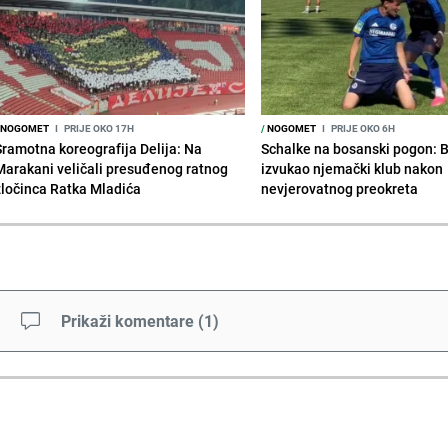
NOGOMET
I
PRIJE OKO 17H
/
NOGOMET
I
PRIJE OKO 6H
Sramotna koreografija Delija: Na
Schalke na bosanski pogon: 
Marakani veličali presuđenog ratnog
izvukao njemački klub nakon
zločinca Ratka Mladića
nevjerovatnog preokreta
Prikaži komentare
(
1
)