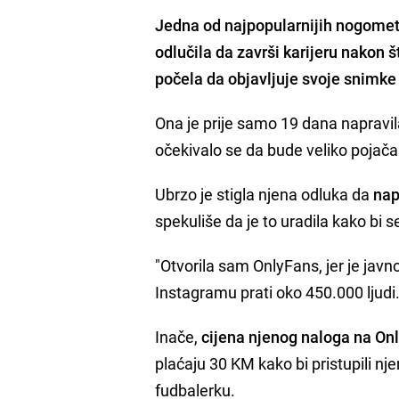
Jedna od najpopularnijih nogometa
odlučila da završi karijeru nakon š
počela da objavljuje svoje snimke i
Ona je prije samo 19 dana napravi
očekivalo se da bude veliko pojačan
Ubrzo je stigla njena odluka da
nap
spekuliše da je to uradila kako bi s
"Otvorila sam OnlyFans, jer je javn
Instagramu prati oko 450.000 ljudi
Inače,
cijena njenog naloga na On
plaćaju 30 KM kako bi pristupili n
fudbalerku.