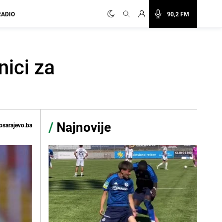
RADIO
90,2 FM
nici za
/
Najnovije
osarajevo.ba