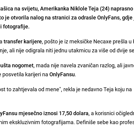
šica na svijetu, Amerikanka Niklole Teja (24) naprasno 
to je otvorila nalog na stranici za odrasle OnlyFans, gdje 
 fotografije.
la
transfer karijere
, pošto je iz meksičke Necaxe prešla u 
je, ali nije odigrala niti jednu utakmicu za više od dvije 
ušta nogomet
, mada nije navela zvaničan razlog, ali jav
e posvetila karijeri na
OnlyFansu
.
ost to zahtjevala od mene", rekla je nedavno Teja koju na
.
lyFansu mjesečno iznosi 17,50 dolara
, a korisnici očigle
jenim ekskluzivnim fotografijama. Definiše sebe kao profe