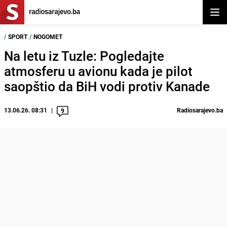
Otvor
/
SPORT
/
NOGOMET
Na letu iz Tuzle: Pogledajte
atmosferu u avionu kada je pilot
saopštio da BiH vodi protiv Kanade
13.06.26. 08:31
Radiosarajevo.ba
9