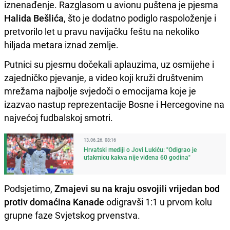
iznenađenje. Razglasom u avionu puštena je pjesma
Halida Bešlića
, što je dodatno podiglo raspoloženje i
pretvorilo let u pravu navijačku feštu na nekoliko
hiljada metara iznad zemlje.
Putnici su pjesmu dočekali aplauzima, uz osmijehe i
zajedničko pjevanje, a video koji kruži društvenim
mrežama najbolje svjedoči o emocijama koje je
izazvao nastup reprezentacije Bosne i Hercegovine na
najvećoj fudbalskoj smotri.
13.06.26. 08:16
Hrvatski mediji o Jovi Lukiću: "Odigrao je
utakmicu kakva nije viđena 60 godina"
Podsjetimo,
Zmajevi su na kraju osvojili vrijedan bod
protiv domaćina Kanade
odigravši 1:1 u prvom kolu
grupne faze Svjetskog prvenstva.