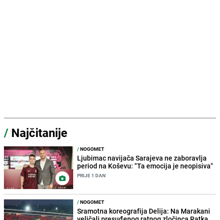
/
Najčitanije
/
NOGOMET
Ljubimac navijača Sarajeva ne zaboravlja
period na Koševu: "Ta emocija je neopisiva"
PRIJE 1 DAN
/
NOGOMET
Sramotna koreografija Delija: Na Marakani
veličali presuđenog ratnog zločinca Ratka