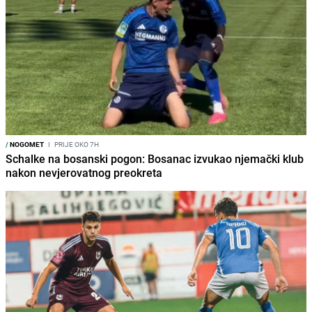
/
NOGOMET
I
PRIJE OKO 7H
Schalke na bosanski pogon: Bosanac izvukao njemački klub
nakon nevjerovatnog preokreta