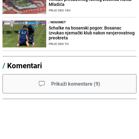
Mladića
PRIJE OKO 18H
/
NOGOMET
Schalke na bosanski pogon: Bosanac
izvukao njemački klub nakon nevjerovatnog
preokreta
PRIJE OKO 7H
/
Komentari
Prikaži komentare
(
9
)