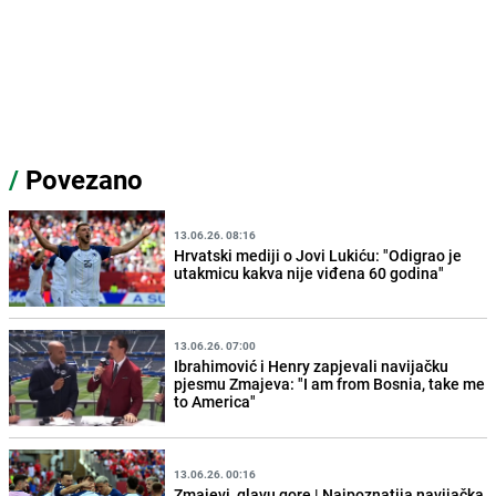
/
Povezano
13.06.26. 08:16
Hrvatski mediji o Jovi Lukiću: "Odigrao je
utakmicu kakva nije viđena 60 godina"
13.06.26. 07:00
Ibrahimović i Henry zapjevali navijačku
pjesmu Zmajeva: "I am from Bosnia, take me
to America"
13.06.26. 00:16
Zmajevi, glavu gore | Najpoznatija navijačka