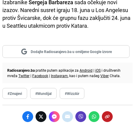
Izabranike
Sergeja Barbareza
sada očekuje novi
izazov. Naredni susret igraju 18. juna u Los Angelesu
protiv Švicarske, dok će grupnu fazu zaključiti 24. juna
u Seattleu utakmicom protiv Katara.
Dodajte Radiosarajevo.ba u omiljene Google izvore
Radiosarajevo.ba
pratite putem aplikacije za
Android
|
iOS
i društvenih
mreža
Twitter
|
Facebook
|
Instagram
, kao i putem našeg
Viber
Chata.
#Zmajevi
#Mundijal
#WizzAir