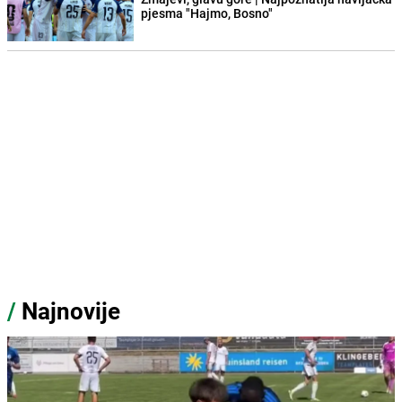
pjesma "Hajmo, Bosno"
/
Najnovije