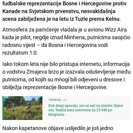
fudbalske reprezentacije Bosne i Hercegovine protiv
Kanade na Svjetskom prvenstvu, nesvakidašnja
scena zabilježena je na letu iz Tuzle prema Kelnu.
Atmosfera za pamćenje vladala je u avionu Wizz Aira
kada je pilot, negdje iznad Minhena, putnicima saopćio
radosnu vijest – da Bosna i Hercegovina vodi
rezultatom 1:0.
Iako tokom leta nije bilo pristupa internetu, informacija
o vodstvu Zmajeva brzo je izazvala oduševljenje među
putnicima, od kojih su mnogi bili odjeveni u dresove i
obilježja reprezentacije Bosne i Hercegovine.
TRENDING
Dok drugi spavaju, oni su već na planini: Djeca
oko Teslića beru borovnice za 25 KM po
kilogramu
Nakon kapetanove objave uslijedilo je još jedno