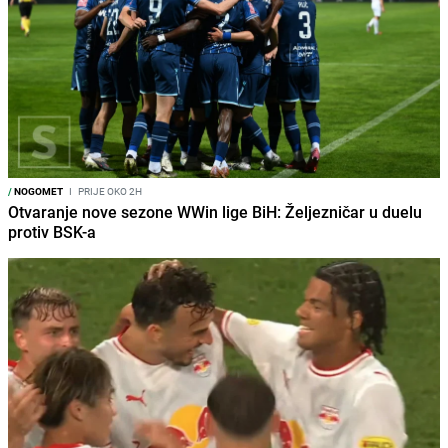
/
NOGOMET
I
PRIJE OKO 2H
Otvaranje nove sezone WWin lige BiH: Željezničar u duelu
protiv BSK-a