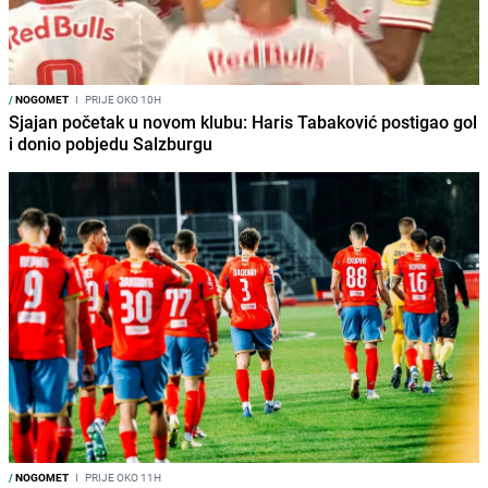
/
NOGOMET
I
PRIJE OKO 10H
Sjajan početak u novom klubu: Haris Tabaković postigao gol
i donio pobjedu Salzburgu
/
NOGOMET
I
PRIJE OKO 11H