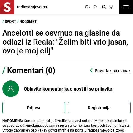
Otvor
/
SPORT
/
NOGOMET
Ancelotti se osvrnuo na glasine da
odlazi iz Reala: "Želim biti vrlo jasan,
ovo je moj cilj"
/
Komentari (0)
Povratak na članak
Objavite komentar kao gost ili se prijavite.
Prijava
Registracija
NAPOMENA:
Komentari su isključivo lični stavovi autora. Molimo korisnike da
se suzdrže od vrijeđanja, psovanja i pisanja komentara koji podstiču na mržnju.
Strogo zabranjen bilo kakav govor mržnje na portalu radiosarajevo.ba, zbog