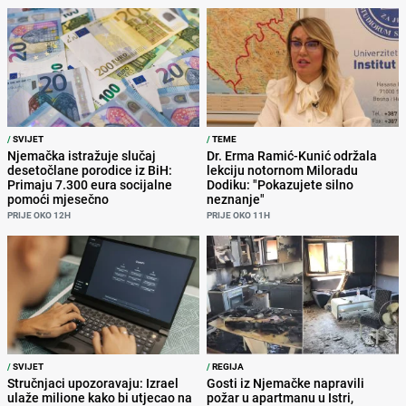
/
SVIJET
/
TEME
Njemačka istražuje slučaj
Dr. Erma Ramić-Kunić održala
desetočlane porodice iz BiH:
lekciju notornom Miloradu
Primaju 7.300 eura socijalne
Dodiku: "Pokazujete silno
pomoći mjesečno
neznanje"
PRIJE OKO 12H
PRIJE OKO 11H
/
SVIJET
/
REGIJA
Stručnjaci upozoravaju: Izrael
Gosti iz Njemačke napravili
ulaže milione kako bi utjecao na
požar u apartmanu u Istri,