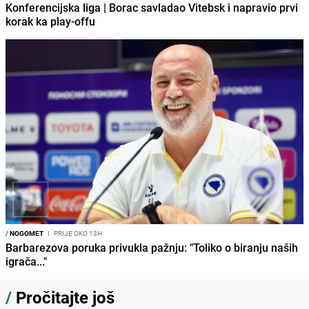
Konferencijska liga | Borac savladao Vitebsk i napravio prvi
korak ka play-offu
/
NOGOMET
I
PRIJE OKO 13H
Barbarezova poruka privukla pažnju: "Toliko o biranju naših
igrača..."
/
Pročitajte još