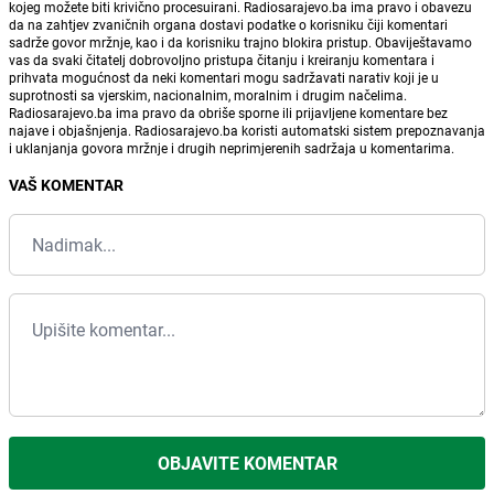
kojeg možete biti krivično procesuirani. Radiosarajevo.ba ima pravo i obavezu
da na zahtjev zvaničnih organa dostavi podatke o korisniku čiji komentari
sadrže govor mržnje, kao i da korisniku trajno blokira pristup. Obaviještavamo
vas da svaki čitatelj dobrovoljno pristupa čitanju i kreiranju komentara i
prihvata mogućnost da neki komentari mogu sadržavati narativ koji je u
suprotnosti sa vjerskim, nacionalnim, moralnim i drugim načelima.
Radiosarajevo.ba ima pravo da obriše sporne ili prijavljene komentare bez
najave i objašnjenja. Radiosarajevo.ba koristi automatski sistem prepoznavanja
i uklanjanja govora mržnje i drugih neprimjerenih sadržaja u komentarima.
VAŠ KOMENTAR
OBJAVITE KOMENTAR