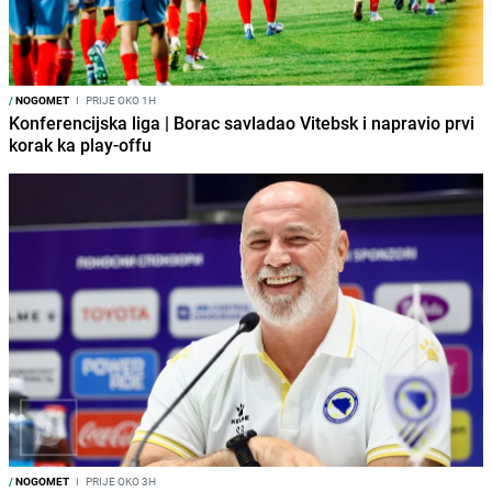
/
NOGOMET
I
PRIJE OKO 1H
Konferencijska liga | Borac savladao Vitebsk i napravio prvi
korak ka play-offu
/
NOGOMET
I
PRIJE OKO 3H