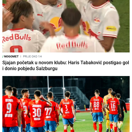
/
NOGOMET
I
PRIJE OKO 1H
Sjajan početak u novom klubu: Haris Tabaković postigao gol
i donio pobjedu Salzburgu