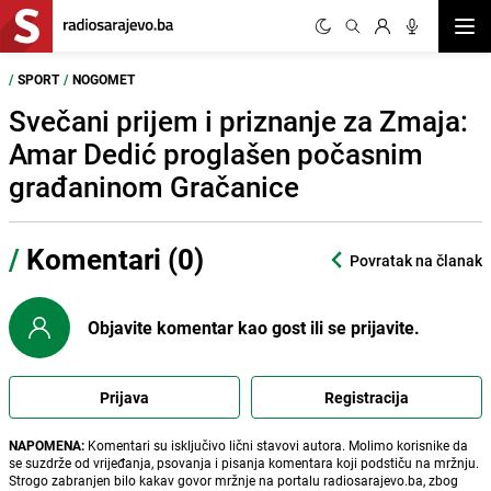
Otvor
/
SPORT
/
NOGOMET
Svečani prijem i priznanje za Zmaja:
Amar Dedić proglašen počasnim
građaninom Gračanice
/
Komentari (0)
Povratak na članak
Objavite komentar kao gost ili se prijavite.
Prijava
Registracija
NAPOMENA:
Komentari su isključivo lični stavovi autora. Molimo korisnike da
se suzdrže od vrijeđanja, psovanja i pisanja komentara koji podstiču na mržnju.
Strogo zabranjen bilo kakav govor mržnje na portalu radiosarajevo.ba, zbog