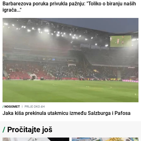
Barbarezova poruka privukla pažnju: "Toliko o biranju naših
igrača..."
/
NOGOMET
I
PRIJE OKO 4H
Jaka kiša prekinula utakmicu između Salzburga i Pafosa
/
Pročitajte još