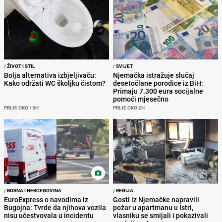
/
ŽIVOT I STIL
/
SVIJET
Bolja alternativa izbjeljivaču:
Njemačka istražuje slučaj
Kako održati WC školjku čistom?
desetočlane porodice iz BiH:
Primaju 7.300 eura socijalne
pomoći mjesečno
PRIJE OKO 15H
PRIJE OKO 2H
/
BOSNA I HERCEGOVINA
/
REGIJA
EuroExpress o navodima iz
Gosti iz Njemačke napravili
Bugojna: Tvrde da njihova vozila
požar u apartmanu u Istri,
nisu učestvovala u incidentu
vlasniku se smijali i pokazivali