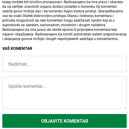
kojeg možete biti krivično procesuirani. Radiosarajevo.ba ima pravo i obavezu
da na zahtjev zvaničnih organa dostavi podatke o korisniku čiji komentari
sadrže govor mržnje, kao i da korisniku trajno blokira pristup. Obaviještavamo
vas da svaki čitatelj dobrovoljno pristupa čitanju i kreiranju komentara i
prihvata mogućnost da neki komentari mogu sadržavati narativ koji je u
suprotnosti sa vjerskim, nacionalnim, moralnim i drugim načelima.
Radiosarajevo.ba ima pravo da obriše sporne ili prijavljene komentare bez
najave i objašnjenja. Radiosarajevo.ba koristi automatski sistem prepoznavanja
i uklanjanja govora mržnje i drugih neprimjerenih sadržaja u komentarima.
VAŠ KOMENTAR
OBJAVITE KOMENTAR