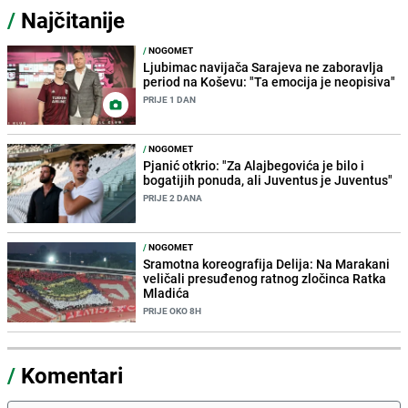
/
Najčitanije
/
NOGOMET
Ljubimac navijača Sarajeva ne zaboravlja
period na Koševu: "Ta emocija je neopisiva"
PRIJE 1 DAN
/
NOGOMET
Pjanić otkrio: "Za Alajbegovića je bilo i
bogatijih ponuda, ali Juventus je Juventus"
PRIJE 2 DANA
/
NOGOMET
Sramotna koreografija Delija: Na Marakani
veličali presuđenog ratnog zločinca Ratka
Mladića
PRIJE OKO 8H
/
Komentari