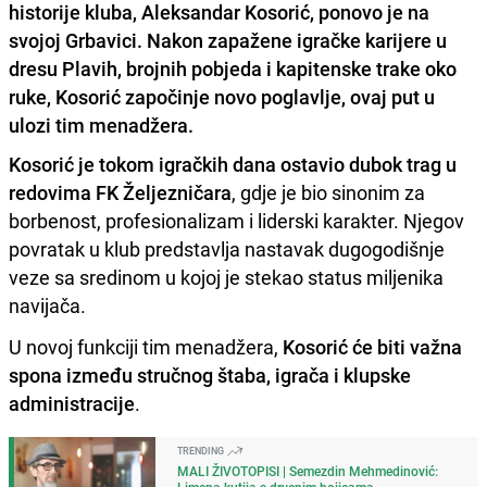
historije kluba, Aleksandar Kosorić, ponovo je na
svojoj Grbavici. Nakon zapažene igračke karijere u
dresu Plavih, brojnih pobjeda i kapitenske trake oko
ruke, Kosorić započinje novo poglavlje, ovaj put u
ulozi tim menadžera.
Kosorić je tokom igračkih dana ostavio dubok trag u
redovima FK Željezničara
, gdje je bio sinonim za
borbenost, profesionalizam i liderski karakter. Njegov
povratak u klub predstavlja nastavak dugogodišnje
veze sa sredinom u kojoj je stekao status miljenika
navijača.
U novoj funkciji tim menadžera,
Kosorić će biti važna
spona između stručnog štaba, igrača i klupske
administracije
.
TRENDING
MALI ŽIVOTOPISI | Semezdin Mehmedinović:
Limena kutija s drvenim bojicama