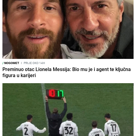
/
NOGOMET
I
PRIJE OKO 14H
Preminuo otac Lionela Messija: Bio mu je i agent te ključna
figura u karijeri