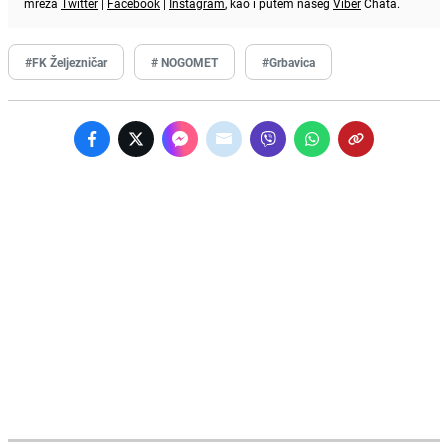
mreža
Twitter
|
Facebook
|
Instagram
, kao i putem našeg
Viber
Chata.
#FK Željezničar
# NOGOMET
#Grbavica