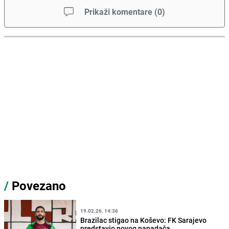
Prikaži komentare
(
0
)
/
Povezano
19.02.26. 14:36
Brazilac stigao na Koševo: FK Sarajevo
predstavio novog napadača