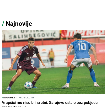
/
Najnovije
/
NOGOMET
I
PRIJE OKO 7H
Vrapčići mu nisu bili sretni: Sarajevo ostalo bez pobjede