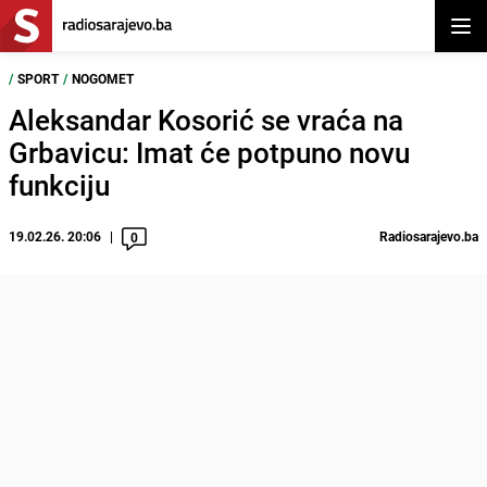
Otvor
/
SPORT
/
NOGOMET
Aleksandar Kosorić se vraća na
Grbavicu: Imat će potpuno novu
funkciju
19.02.26. 20:06
Radiosarajevo.ba
0