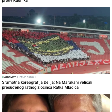
protiv Radnika
/
NOGOMET
I
PRIJE OKO 8H
Sramotna koreografija Delija: Na Marakani veličali
presuđenog ratnog zločinca Ratka Mladića