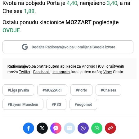
Kvota na pobjedu Porta je
4,40
, neriješeno
3,40
, a na
Chelsea
1,88
.
Ostalu ponudu kladionice
MOZZART
pogledajte
OVDJE
.
Dodajte Radiosarajevo.ba u omiljene Google izvore
Radiosarajevo.ba
pratite putem aplikacije za
Android
|
iOS
i društvenih
mreža
Twitter
|
Facebook
|
Instagram
, kao i putem našeg
Viber
Chata.
#Liga prvaka
#MOZZART
#Porto
#Chelsea
#Bayern Munchen
#PSG
#nogomet