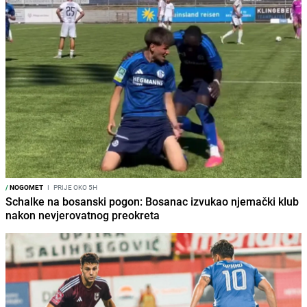
/
NOGOMET
I
PRIJE OKO 5H
Schalke na bosanski pogon: Bosanac izvukao njemački klub
nakon nevjerovatnog preokreta