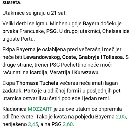
susreta.
Utakmice se igraju u 21 sat.
Veliki derbi se igra u Minhenu gdje
Bayern
dočekuje
prvaka Francuske,
PSG.
U drugoj utakmici, Chelsea ide
u goste Portu.
Ekipa Bayerna je oslabljena pred večerašnji meč jer
neće biti
Lewandowskog, Coste, Gnabryja i Tolissoa.
S
druge strane, trener PSG Pochettino neće moći
računati na
Icardija, Verattija i Kurwzawu
.
Ekipa
Thomasa Tuchela
večeras neće imati lagan
zadatak.
Porto
je u odličnoj formi i u posljednjih pet
utamica ostvarili su četiri pobjede i jedan remi.
Kladionica
MOZZART
je za ove utakmice pripremila
odlične kvote. Tako je kvota na pobjedu Bayerna
2,05
,
neriješeno
3,45
, a na PSG
3,60
.