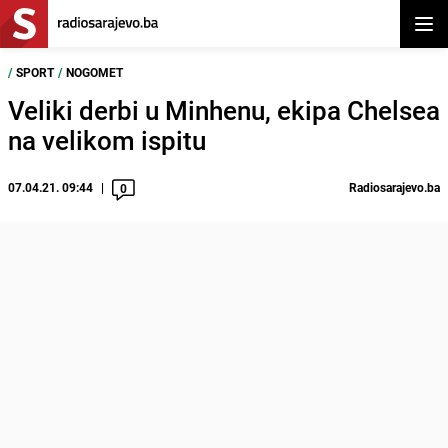
Otvor
/
SPORT
/
NOGOMET
Veliki derbi u Minhenu, ekipa Chelsea
na velikom ispitu
07.04.21. 09:44
Radiosarajevo.ba
0