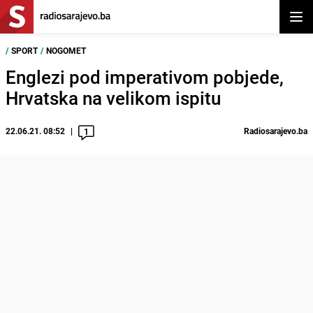
Otvor
/
SPORT
/
NOGOMET
Englezi pod imperativom pobjede,
Hrvatska na velikom ispitu
22.06.21. 08:52
Radiosarajevo.ba
1