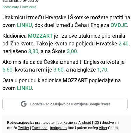
Standings provided by
SofaScore LiveScore
Utakmicu između Hrvatske i Škotske možete pratiti na
ovom
LINKU
,
dok duel između Čeha i Engleza
OVDJE
.
Kladionica
MOZZART
je i za ove utakmice pripremila
odlične kvote. Tako je kvota na pobjedu Hrvatske
2,40
,
neriješeno
3,30
, a na Škote
3,00.
Ako mislite da će Češka iznenaditi Englesku kvota je
5,60
, kvota na remi je
3,60
, a na Engleze
1,70.
Ostalu ponudu kladionice
MOZZART
pogledajte na
ovom
LINKU
.
Dodajte Radiosarajevo.ba u omiljene Google izvore
Radiosarajevo.ba
pratite putem aplikacije za
Android
|
iOS
i društvenih
mreža
Twitter
|
Facebook
|
Instagram
, kao i putem našeg
Viber
Chata.