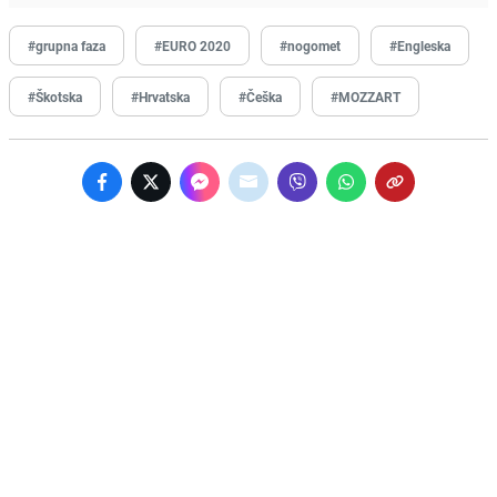
#grupna faza
#EURO 2020
#nogomet
#Engleska
#Škotska
#Hrvatska
#Češka
#MOZZART