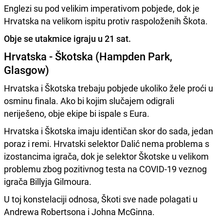
Englezi su pod velikim imperativom pobjede, dok je
Hrvatska na velikom ispitu protiv raspoloženih Škota.
Obje se utakmice igraju u 21 sat.
Hrvatska - Škotska (Hampden Park,
Glasgow)
Hrvatska i Škotska trebaju pobjede ukoliko žele proći u
osminu finala. Ako bi kojim slučajem odigrali
neriješeno, obje ekipe bi ispale s Eura.
Hrvatska i Škotska imaju identičan skor do sada, jedan
poraz i remi. Hrvatski selektor Dalić nema problema s
izostancima igrača, dok je selektor Škotske u velikom
problemu zbog pozitivnog testa na COVID-19 veznog
igrača
Billyja Gilmoura.
U toj konstelaciji odnosa, Škoti sve nade polagati u
Andrewa Robertsona i Johna McGinna.