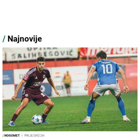
/
Najnovije
/
NOGOMET
I
PRIJE OKO 2H