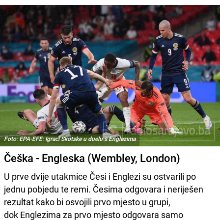
Foto: EPA-EFE: Igraci Skotske u duelu s Englezima
Češka - Engleska (Wembley, London)
U prve dvije utakmice Česi i Englezi su ostvarili po
jednu pobjedu te remi. Česima odgovara i neriješen
rezultat kako bi osvojili prvo mjesto u grupi,
dok Englezima za prvo mjesto odgovara samo