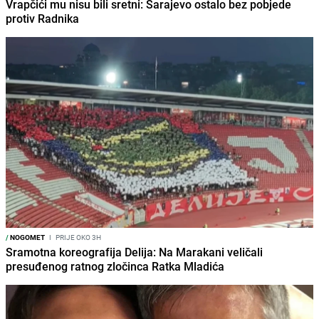
Vrapčići mu nisu bili sretni: Sarajevo ostalo bez pobjede
protiv Radnika
/
NOGOMET
I
PRIJE OKO 3H
Sramotna koreografija Delija: Na Marakani veličali
presuđenog ratnog zločinca Ratka Mladića