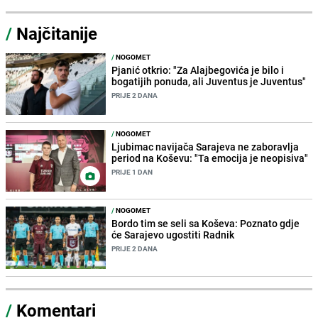
/
Najčitanije
/
NOGOMET
Pjanić otkrio: "Za Alajbegovića je bilo i
bogatijih ponuda, ali Juventus je Juventus"
PRIJE 2 DANA
/
NOGOMET
Ljubimac navijača Sarajeva ne zaboravlja
period na Koševu: "Ta emocija je neopisiva"
PRIJE 1 DAN
/
NOGOMET
Bordo tim se seli sa Koševa: Poznato gdje
će Sarajevo ugostiti Radnik
PRIJE 2 DANA
/
Komentari