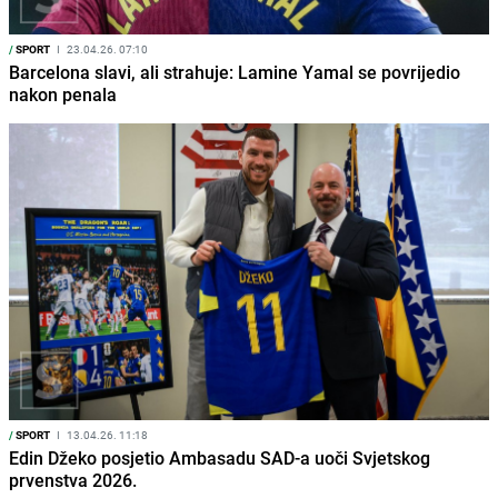
/
SPORT
I
23.04.26. 07:10
Barcelona slavi, ali strahuje: Lamine Yamal se povrijedio
nakon penala
/
SPORT
I
13.04.26. 11:18
Edin Džeko posjetio Ambasadu SAD-a uoči Svjetskog
prvenstva 2026.