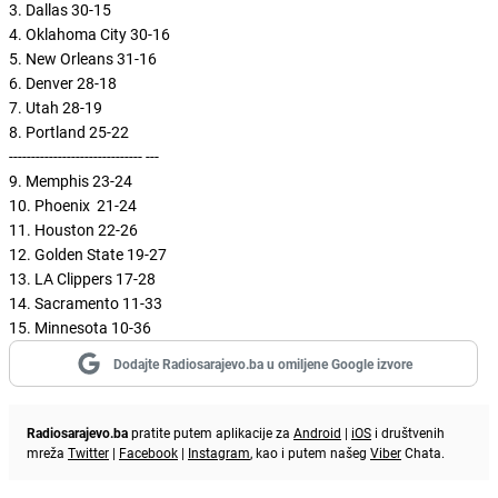
3. Dallas 30-15
4. Oklahoma City 30-16
5. New Orleans 31-16
6. Denver 28-18
7. Utah 28-19
8. Portland 25-22
------------------------------
---
9. Memphis 23-24
10. Phoenix 21-24
11. Houston 22-26
12. Golden State 19-27
13. LA Clippers 17-28
14. Sacramento 11-33
15. Minnesota 10-36
Dodajte Radiosarajevo.ba u omiljene Google izvore
Radiosarajevo.ba
pratite putem aplikacije za
Android
|
iOS
i društvenih
mreža
Twitter
|
Facebook
|
Instagram
, kao i putem našeg
Viber
Chata.