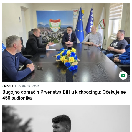
/
SPORT
I
09.04.26. 09:26
Bugojno domaćin Prvenstva BiH u kickboxingu: Očekuje se
450 sudionika