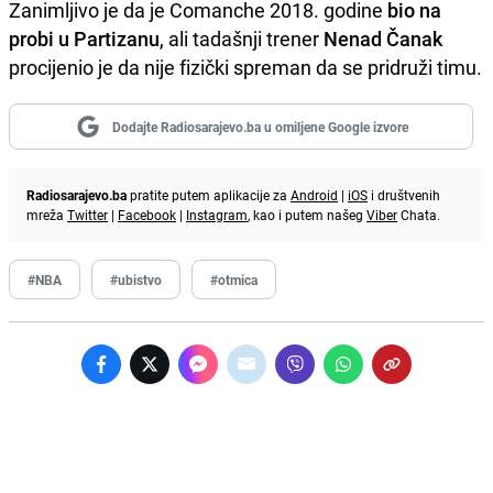
Zanimljivo je da je Comanche 2018. godine
bio na
probi u Partizanu
, ali tadašnji trener
Nenad Čanak
procijenio je da nije fizički spreman da se pridruži timu.
Dodajte Radiosarajevo.ba u omiljene Google izvore
Radiosarajevo.ba
pratite putem aplikacije za
Android
|
iOS
i društvenih
mreža
Twitter
|
Facebook
|
Instagram
, kao i putem našeg
Viber
Chata.
#NBA
#ubistvo
#otmica