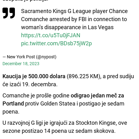
Sacramento Kings G League player Chance
Comanche arrested by FBI in connection to
woman’s disappearance in Las Vegas
https://t.co/u5Tu0jFJAN
pic.twitter.com/BDsb75jW2p
— New York Post (@nypost)
December 18, 2023
Kaucija je 500.000 dolara
(896.225 KM), a pred sudiju
će izaći 19. decembra.
Comanche je prošle godine
odigrao jedan meč za
Portland
protiv Golden Statea i postigao je sedam
poena.
U razvojnoj G ligi je igrajući za Stockton Kingse, ove
sezone postizao 14 poena uz sedam skokova.