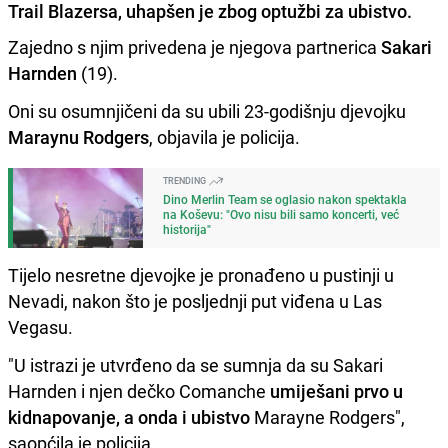
Trail Blazersa, uhapšen je zbog optužbi za ubistvo.
Zajedno s njim privedena je njegova partnerica
Sakari
Harnden
(19).
Oni su osumnjičeni da su ubili 23-godišnju djevojku
Maraynu Rodgers
, objavila je policija.
TRENDING
Dino Merlin Team se oglasio nakon spektakla
na Koševu: "Ovo nisu bili samo koncerti, već
historija"
Tijelo nesretne djevojke je pronađeno u pustinji u
Nevadi, nakon što je posljednji put viđena u Las
Vegasu.
"U istrazi je utvrđeno da se sumnja da su Sakari
Harnden i njen dečko Comanche
umiješani prvo u
kidnapovanje, a onda i ubistvo
Marayne Rodgers",
saopćila je policija.