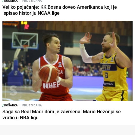
/
KOŠARKA
I
PRIJE 5 DANA
Veliko pojačanje: KK Bosna doveo Amerikanca koji je
ispisao historiju NCAA lige
/
KOŠARKA
I
PRIJE 5 DANA
Saga sa Real Madridom je završena: Mario Hezonja se
vratio u NBA ligu