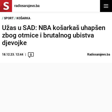
Otvor
/
SPORT
/
KOŠARKA
Užas u SAD: NBA košarkaš uhapšen
zbog otmice i brutalnog ubistva
djevojke
18.12.23. 12:44
Radiosarajevo.ba
0