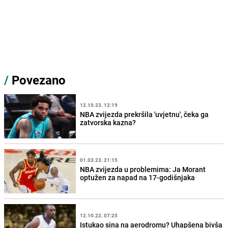
/
Povezano
12.10.23. 12:19
NBA zvijezda prekršila 'uvjetnu', čeka ga
zatvorska kazna?
01.03.23. 21:15
NBA zvijezda u problemima: Ja Morant
optužen za napad na 17-godišnjaka
12.10.22. 07:25
Istukao sina na aerodromu? Uhapšena bivša