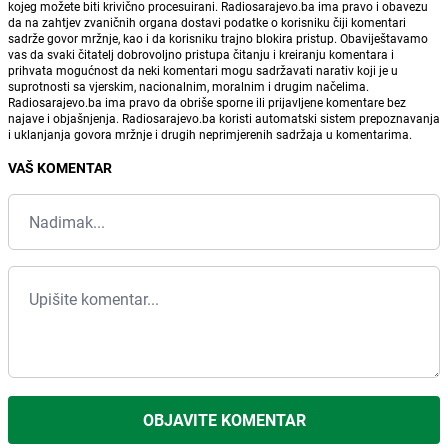
kojeg možete biti krivično procesuirani. Radiosarajevo.ba ima pravo i obavezu
da na zahtjev zvaničnih organa dostavi podatke o korisniku čiji komentari
sadrže govor mržnje, kao i da korisniku trajno blokira pristup. Obaviještavamo
vas da svaki čitatelj dobrovoljno pristupa čitanju i kreiranju komentara i
prihvata mogućnost da neki komentari mogu sadržavati narativ koji je u
suprotnosti sa vjerskim, nacionalnim, moralnim i drugim načelima.
Radiosarajevo.ba ima pravo da obriše sporne ili prijavljene komentare bez
najave i objašnjenja. Radiosarajevo.ba koristi automatski sistem prepoznavanja
i uklanjanja govora mržnje i drugih neprimjerenih sadržaja u komentarima.
VAŠ KOMENTAR
OBJAVITE KOMENTAR