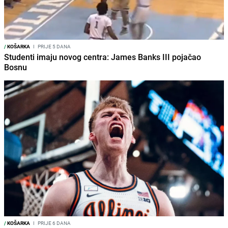
/
KOŠARKA
I
PRIJE 5 DANA
Studenti imaju novog centra: James Banks III pojačao
Bosnu
/
KOŠARKA
I
PRIJE 6 DANA