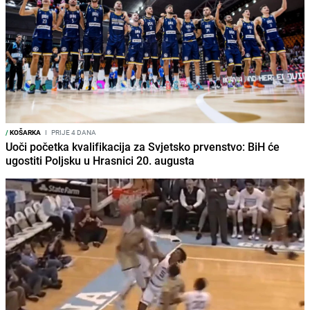
/
KOŠARKA
I
PRIJE 4 DANA
Uoči početka kvalifikacija za Svjetsko prvenstvo: BiH će
ugostiti Poljsku u Hrasnici 20. augusta