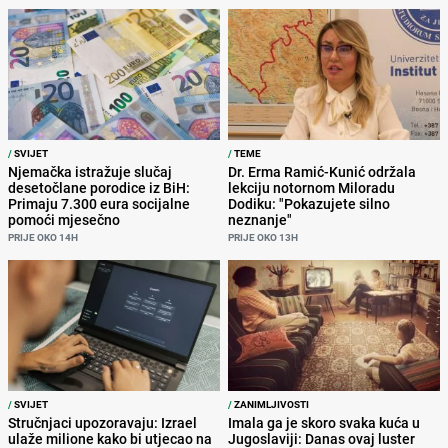
/
SVIJET
/
TEME
Njemačka istražuje slučaj
Dr. Erma Ramić-Kunić održala
desetočlane porodice iz BiH:
lekciju notornom Miloradu
Primaju 7.300 eura socijalne
Dodiku: "Pokazujete silno
pomoći mjesečno
neznanje"
PRIJE OKO 14H
PRIJE OKO 13H
/
SVIJET
/
ZANIMLJIVOSTI
Stručnjaci upozoravaju: Izrael
Imala ga je skoro svaka kuća u
ulaže milione kako bi utjecao na
Jugoslaviji: Danas ovaj luster