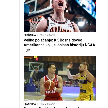
/
KOŠARKA
I
PRIJE 6 DANA
Veliko pojačanje: KK Bosna doveo
Amerikanca koji je ispisao historiju NCAA
lige
/
KOŠARKA
I
PRIJE 6 DANA