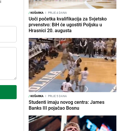
i
/
KOŠARKA
I
PRIJE 4 DANA
Uoči početka kvalifikacija za Svjetsko
prvenstvo: BiH će ugostiti Poljsku u
Hrasnici 20. augusta
/
KOŠARKA
I
PRIJE 5 DANA
Studenti imaju novog centra: James
Banks III pojačao Bosnu