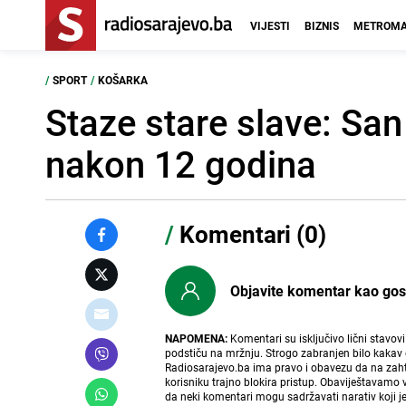
VIJESTI
BIZNIS
METROMA
/
SPORT
/
KOŠARKA
Staze stare slave: San
nakon 12 godina
/
Komentari (0)
Objavite komentar kao gost i
NAPOMENA:
Komentari su isključivo lični stavov
podstiču na mržnju. Strogo zabranjen bilo kakav 
Radiosarajevo.ba ima pravo i obavezu da na zahtj
korisniku trajno blokira pristup. Obaviještavamo 
da neki komentari mogu sadržavati narativ koji j