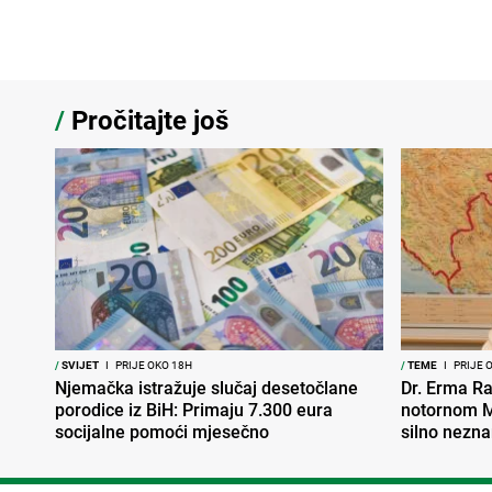
/
Pročitajte još
/
SVIJET
I
PRIJE OKO 18H
/
TEME
I
PRIJE 
Njemačka istražuje slučaj desetočlane
Dr. Erma Ra
porodice iz BiH: Primaju 7.300 eura
notornom M
socijalne pomoći mjesečno
silno nezna