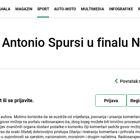
HALA
MAGAZIN
SPORT
AUTO-MOTO
MULTIMEDIA
INFOGRAFIKE
 Antonio Spursi u finalu 
Povratak 
li se prijavite.
Prijava
Regi
i autora. Molimo korisnike da se suzdrže od vrijeđanja, psovanja i pisanja komentara
govor mržnje na portalu radiosarajevo.ba, zbog kojeg možete biti krivično procesuir
ev zvaničnih organa dostavi podatke o korisniku čiji komentari sadrže govor mržnj
vas da svaki čitatelj dobrovoljno pristupa čitanju i kreiranju komentara i prihvata 
e u suprotnosti sa vjerskim, nacionalnim, moralnim i drugim načelima. Radiosaraje