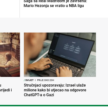
Saga sa Real Madridom je završena:
Mario Hezonja se vratio u NBA ligu
/
SVIJET
I
PRIJE OKO 20H
u
Stručnjaci upozoravaju: Izrael ulaže
rijedi i
milione kako bi utjecao na odgovore
ChatGPT-a o Gazi