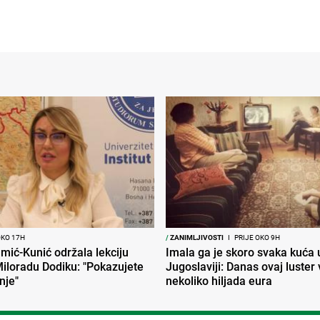
OKO 17H
/
ZANIMLJIVOSTI
I
PRIJE OKO 9H
mić-Kunić održala lekciju
Imala ga je skoro svaka kuća 
iloradu Dodiku: "Pokazujete
Jugoslaviji: Danas ovaj luster v
nje"
nekoliko hiljada eura