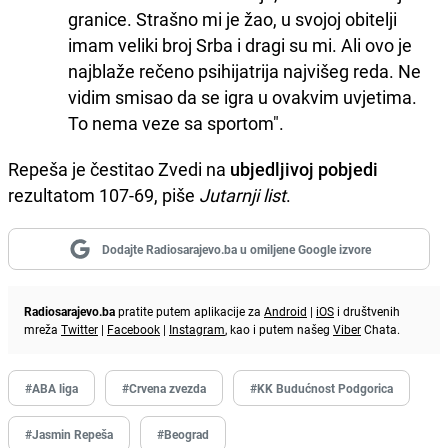
granice. Strašno mi je žao, u svojoj obitelji
imam veliki broj Srba i dragi su mi. Ali ovo je
najblaže rečeno psihijatrija najvišeg reda. Ne
vidim smisao da se igra u ovakvim uvjetima.
To nema veze sa sportom".
Repeša je čestitao Zvedi na
ubjedljivoj pobjedi
rezultatom 107-69, piše
Jutarnji list
.
Dodajte Radiosarajevo.ba u omiljene Google izvore
Radiosarajevo.ba
pratite putem aplikacije za
Android
|
iOS
i društvenih
mreža
Twitter
|
Facebook
|
Instagram
, kao i putem našeg
Viber
Chata.
#ABA liga
#Crvena zvezda
#KK Budućnost Podgorica
#Jasmin Repeša
#Beograd