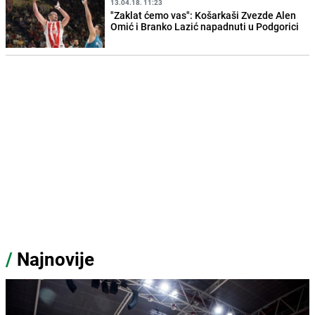
13.04.18. 11:23
"Zaklat ćemo vas": Košarkaši Zvezde Alen
Omić i Branko Lazić napadnuti u Podgorici
/
Najnovije