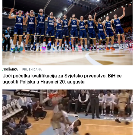
/
KOŠARKA
I
PRIJE 4 DANA
Uoči početka kvalifikacija za Svjetsko prvenstvo: BiH će
ugostiti Poljsku u Hrasnici 20. augusta