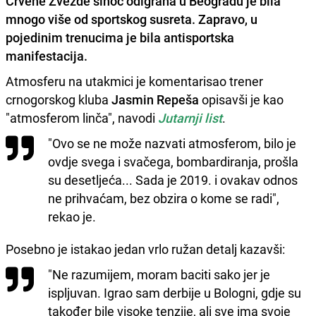
Crvene Zvezde sinoć odigrana u Beogradu je bila
mnogo više od sportskog susreta. Zapravo, u
pojedinim trenucima je bila
antisportska
manifestacija
.
Atmosferu na utakmici je komentarisao trener
crnogorskog kluba
Jasmin Repeša
opisavši je kao
"atmosferom linča", navodi
Jutarnji list
.
"Ovo se ne može nazvati atmosferom, bilo je
ovdje svega i svačega, bombardiranja, prošla
su desetljeća... Sada je 2019. i ovakav odnos
ne prihvaćam, bez obzira o kome se radi",
rekao je.
Posebno je istakao jedan vrlo ružan detalj kazavši:
"Ne razumijem, moram baciti sako jer je
ispljuvan. Igrao sam derbije u Bologni, gdje su
također bile visoke tenzije, ali sve ima svoje