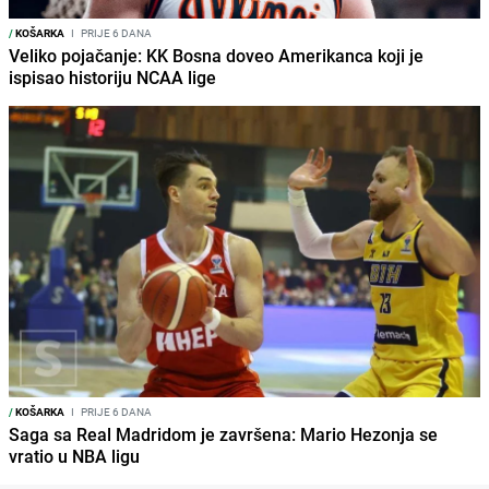
/
KOŠARKA
I
PRIJE 6 DANA
Veliko pojačanje: KK Bosna doveo Amerikanca koji je
ispisao historiju NCAA lige
/
KOŠARKA
I
PRIJE 6 DANA
Saga sa Real Madridom je završena: Mario Hezonja se
vratio u NBA ligu