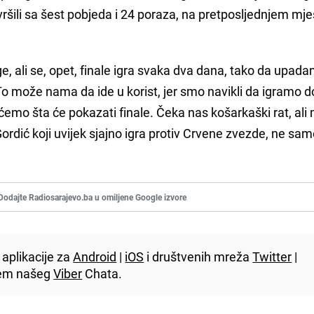
ršili sa šest pobjeda i 24 poraza, na pretposljednjem mje
, ali se, opet, finale igra svaka dva dana, tako da upadam
 To može nama da ide u korist, jer smo navikli da igramo d
ćemo šta će pokazati finale. Čeka nas košarkaški rat, ali
ordić koji uvijek sjajno igra protiv Crvene zvezde, ne sam
Dodajte Radiosarajevo.ba u omiljene Google izvore
aplikacije za
Android
|
iOS
i društvenih mreža
Twitter
|
utem našeg
Viber
Chata.