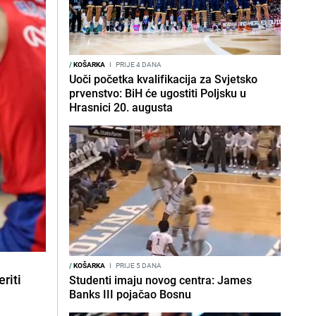
/
KOŠARKA
I
PRIJE 4 DANA
Uoči početka kvalifikacija za Svjetsko
prvenstvo: BiH će ugostiti Poljsku u
Hrasnici 20. augusta
/
KOŠARKA
I
PRIJE 5 DANA
riti
Studenti imaju novog centra: James
Banks III pojačao Bosnu