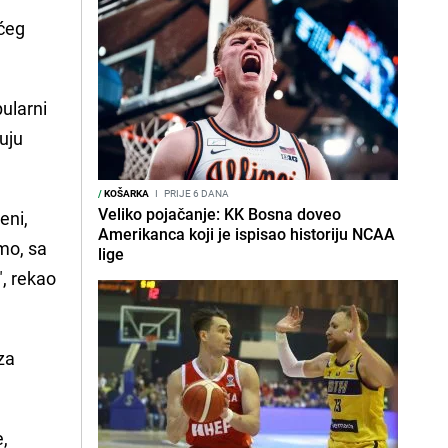
aćeg
pularni
uju
/
KOŠARKA
I
PRIJE 6 DANA
Veliko pojačanje: KK Bosna doveo
eni,
Amerikanca koji je ispisao historiju NCAA
mo, sa
lige
", rekao
za
e,