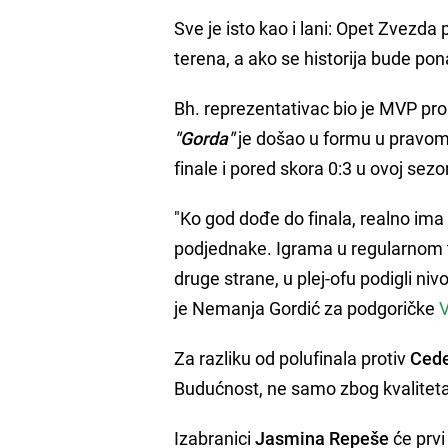
Sve je isto kao i lani: Opet Zvezd
terena, a ako se historija bude pona
Bh. reprezentativac bio je MVP proš
"Gorda"
je došao u formu u pravom
finale i pored skora 0:3 u ovoj sezo
"Ko god dođe do finala, realno ima 
podjednake. Igrama u regularnom t
druge strane, u plej-ofu podigli niv
je Nemanja Gordić za podgoričke
V
Za razliku od polufinala protiv
Cede
Budućnost, ne samo zbog kvaliteta
Izabranici
Jasmina Repeše
će prvi