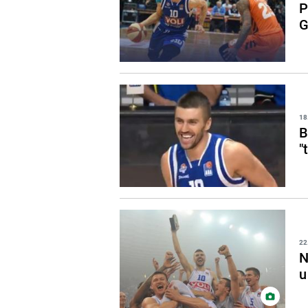
P
G
18
B
"
22
N
u