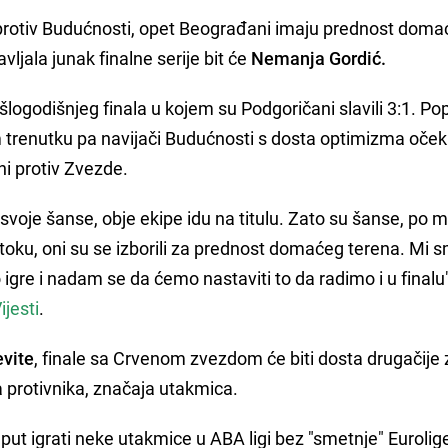
a protiv Budućnosti, opet Beograđani imaju prednost dom
vljala junak finalne serije bit će
Nemanja Gordić.
logodišnjeg finala u kojem su Podgoričani slavili 3:1. Po
 trenutku pa navijači Budućnosti s dosta optimizma oček
ni protiv Zvezde.
svoje šanse, obje ekipe idu na titulu. Zato su šanse, po m
oku, oni su se izborili za prednost domaćeg terena. Mi s
o igre i nadam se da ćemo nastaviti to da radimo i u finalu
ijesti
.
vite
, finale sa Crvenom zvezdom će biti dosta drugačije 
 protivnika, značaja utakmica.
 put igrati neke utakmice u ABA ligi bez "smetnje" Eurolig