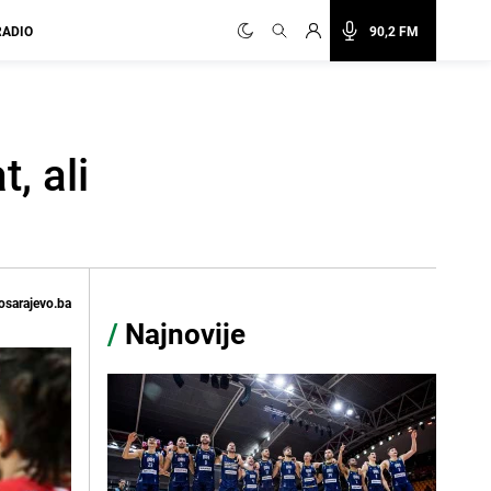
RADIO
90,2 FM
, ali
osarajevo.ba
/
Najnovije