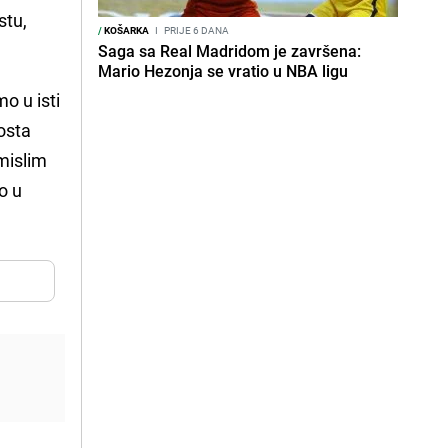
stu,
/
KOŠARKA
I
PRIJE 6 DANA
Saga sa Real Madridom je završena:
Mario Hezonja se vratio u NBA ligu
o u isti
osta
 mislim
o u