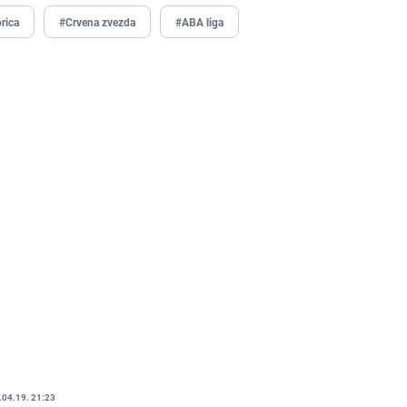
rica
#Crvena zvezda
#ABA liga
.04.19. 21:23