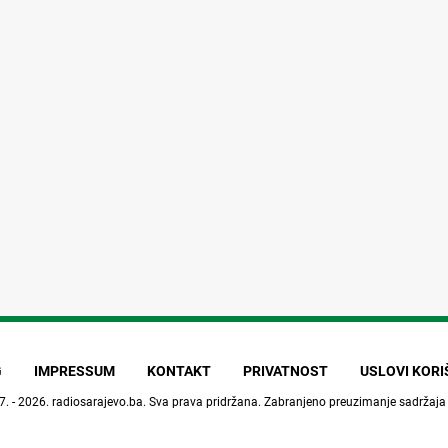
G
IMPRESSUM
KONTAKT
PRIVATNOST
USLOVI KOR
7. - 2026.
radiosarajevo.ba
. Sva prava pridržana. Zabranjeno preuzimanje sadržaja