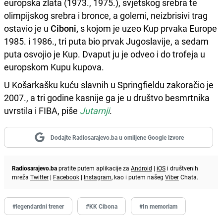
europska zlata (1973., 1975.), svjetskog srebra te
olimpijskog srebra i bronce, a golemi, neizbrisivi trag
ostavio je u
Ciboni,
s kojom je uzeo Kup prvaka Europe
1985. i 1986., tri puta bio prvak Jugoslavije, a sedam
puta osvojio je Kup. Dvaput ju je odveo i do trofeja u
europskom Kupu kupova.
U Košarkašku kuću slavnih u Springfieldu zakoračio je
2007., a tri godine kasnije ga je u društvo besmrtnika
uvrstila i FIBA, piše
Jutarnji
.
Dodajte Radiosarajevo.ba u omiljene Google izvore
Radiosarajevo.ba
pratite putem aplikacije za
Android
|
iOS
i društvenih
mreža
Twitter
|
Facebook
|
Instagram
, kao i putem našeg
Viber
Chata.
#legendardni trener
#KK Cibona
#In memoriam