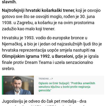
slavnih.
Najtrofejniji hrvatski košarkaški trener,
koji je osvojio
gotovo sve što se osvojiti moglo, rođen je 30. juna
1938. u Zagrebu, a košarku je na ovim prostorima
zadužio kao malo koji trener.
Hrvatsku je 1993. vodio do europske bronce u
Njemačkoj, a bio je i jedan od najzaslužnijih ljudi što je
hrvatska reprezentacija uopće smjela nastupiti
na
Olimpijskim igrama 1992. u Barceloni,
gdje je igrala
finale protiv Dream Teama i uzela senzacionalno
srebro.
TRENDING
Oglasio se Emir Suljagić: "Podrška američkih
senatora ključna u borbi protiv negiranja
genocida"
Jugoslaviju je odveo do čak pet medalja - dva