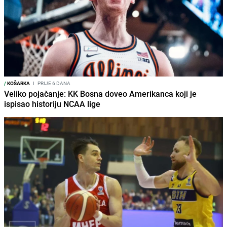
/
KOŠARKA
I
PRIJE 6 DANA
Veliko pojačanje: KK Bosna doveo Amerikanca koji je
ispisao historiju NCAA lige