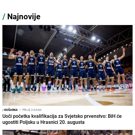
/
Najnovije
/
KOŠARKA
I
PRIJE 3 DANA
Uoči početka kvalifikacija za Svjetsko prvenstvo: BiH će
ugostiti Poljsku u Hrasnici 20. augusta