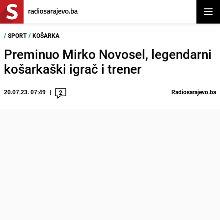
Otvor
/
SPORT
/
KOŠARKA
Preminuo Mirko Novosel, legendarni
košarkaški igrač i trener
20.07.23. 07:49
Radiosarajevo.ba
2