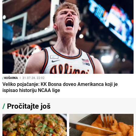
/
KOŠARKA
I
31.07.26. 22:02
Veliko pojačanje: KK Bosna doveo Amerikanca koji je
ispisao historiju NCAA lige
/
Pročitajte još