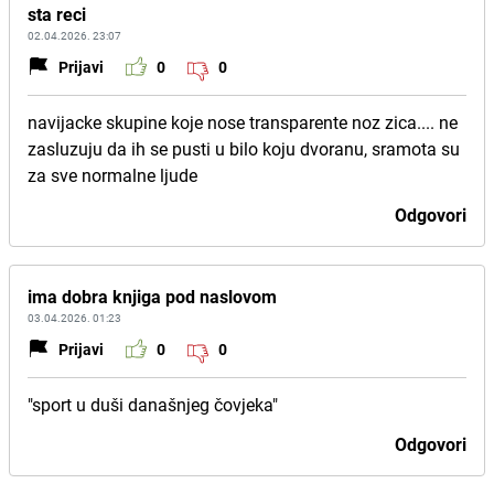
sta reci
02.04.2026. 23:07
Prijavi
0
0
navijacke skupine koje nose transparente noz zica.... ne
zasluzuju da ih se pusti u bilo koju dvoranu, sramota su
za sve normalne ljude
Odgovori
ima dobra knjiga pod naslovom
03.04.2026. 01:23
Prijavi
0
0
"sport u duši današnjeg čovjeka"
Odgovori