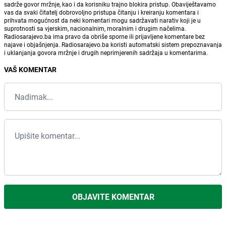
sadrže govor mržnje, kao i da korisniku trajno blokira pristup. Obaviještavamo
vas da svaki čitatelj dobrovoljno pristupa čitanju i kreiranju komentara i
prihvata mogućnost da neki komentari mogu sadržavati narativ koji je u
suprotnosti sa vjerskim, nacionalnim, moralnim i drugim načelima.
Radiosarajevo.ba ima pravo da obriše sporne ili prijavljene komentare bez
najave i objašnjenja. Radiosarajevo.ba koristi automatski sistem prepoznavanja
i uklanjanja govora mržnje i drugih neprimjerenih sadržaja u komentarima.
VAŠ KOMENTAR
OBJAVITE KOMENTAR