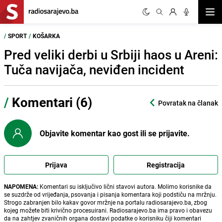
Otvor
/
SPORT
/
KOŠARKA
Pred veliki derbi u Srbiji haos u Areni:
Tuča navijača, neviđen incident
/
Komentari (6)
Povratak na članak
Objavite komentar kao gost ili se prijavite.
Prijava
Registracija
NAPOMENA:
Komentari su isključivo lični stavovi autora. Molimo korisnike da
se suzdrže od vrijeđanja, psovanja i pisanja komentara koji podstiču na mržnju.
Strogo zabranjen bilo kakav govor mržnje na portalu radiosarajevo.ba, zbog
kojeg možete biti krivično procesuirani. Radiosarajevo.ba ima pravo i obavezu
da na zahtjev zvaničnih organa dostavi podatke o korisniku čiji komentari