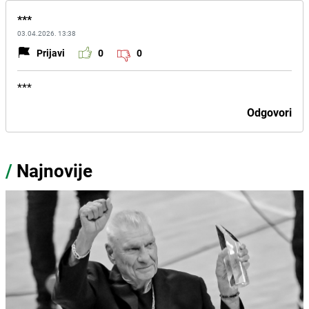
***
03.04.2026. 13:38
Prijavi
0
0
***
Odgovori
/
Najnovije