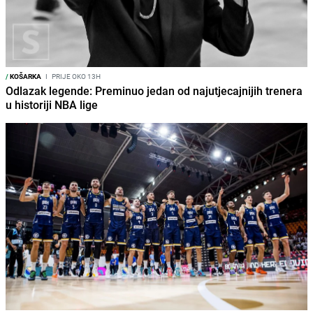
/
KOŠARKA
I
PRIJE OKO 13H
Odlazak legende: Preminuo jedan od najutjecajnijih trenera
u historiji NBA lige