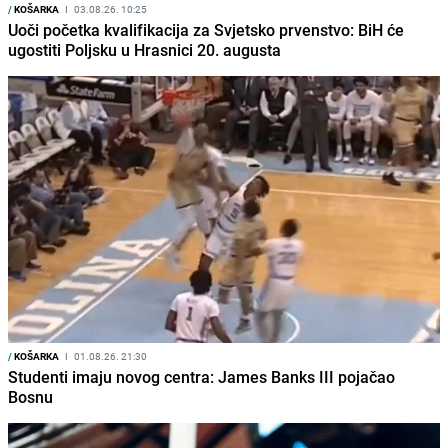
/
KOŠARKA
I
03.08.26. 10:25
Uoči početka kvalifikacija za Svjetsko prvenstvo: BiH će
ugostiti Poljsku u Hrasnici 20. augusta
/
KOŠARKA
I
01.08.26. 21:30
Studenti imaju novog centra: James Banks III pojačao
Bosnu