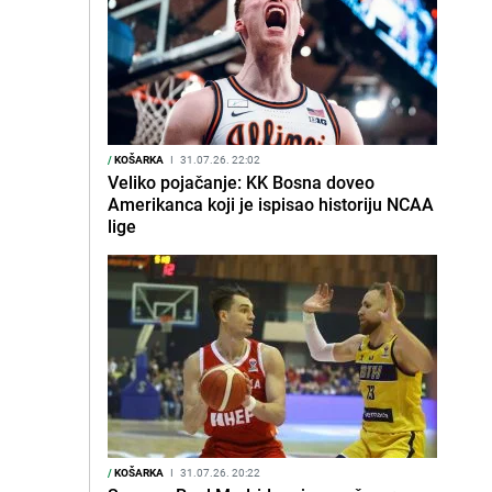
/
KOŠARKA
I
31.07.26. 22:02
Veliko pojačanje: KK Bosna doveo
Amerikanca koji je ispisao historiju NCAA
lige
/
KOŠARKA
I
31.07.26. 20:22