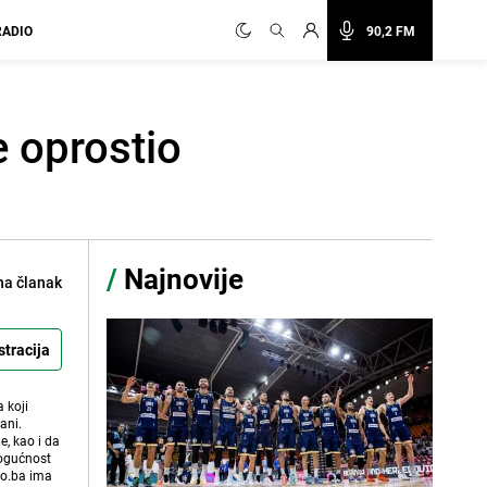
RADIO
90,2 FM
e oprostio
/
Najnovije
na članak
stracija
 koji
ani.
e, kao i da
mogućnost
vo.ba ima