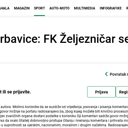
HALA
MAGAZIN
SPORT
AUTO-MOTO
MULTIMEDIA
INFOGRAFIKE
rbavice: FK Željezničar s
Povratak 
li se prijavite.
Prijava
Regi
i autora. Molimo korisnike da se suzdrže od vrijeđanja, psovanja i pisanja komentara
govor mržnje na portalu radiosarajevo.ba, zbog kojeg možete biti krivično procesuir
ev zvaničnih organa dostavi podatke o korisniku čiji komentari sadrže govor mržnj
vas da svaki čitatelj dobrovoljno pristupa čitanju i kreiranju komentara i prihvata 
e u suprotnosti sa vjerskim, nacionalnim, moralnim i drugim načelima. Radiosaraje