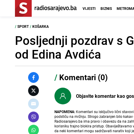
VIJESTI
BIZNIS
METROMA
/
SPORT
/
KOŠARKA
Posljednji pozdrav s G
od Edina Avdića
/
Komentari (0)
Objavite komentar kao gost i
NAPOMENA:
Komentari su isključivo lični stavov
podstiču na mržnju. Strogo zabranjen bilo kakav 
Radiosarajevo.ba ima pravo i obavezu da na zahtj
korisniku trajno blokira pristup. Obaviještavamo 
da neki komentari mogu sadržavati narativ koji j