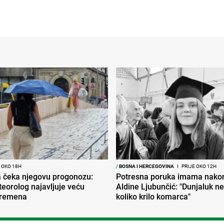
 OKO 18H
/
BOSNA I HERCEGOVINA
I
PRIJE OKO 12H
ja čeka njegovu progonozu:
Potresna poruka imama nakon
eorolog najavljuje veću
Aldine Ljubunčić: "Dunjaluk ne 
vremena
koliko krilo komarca"