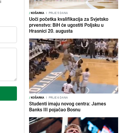
i
/
KOŠARKA
I
PRIJE 5 DANA
Uoči početka kvalifikacija za Svjetsko
prvenstvo: BiH će ugostiti Poljsku u
Hrasnici 20. augusta
/
KOŠARKA
I
PRIJE 6 DANA
Studenti imaju novog centra: James
Banks III pojačao Bosnu