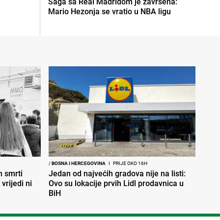
Saga sa Real Madridom je završena:
Mario Hezonja se vratio u NBA ligu
/
BOSNA I HERCEGOVINA
I
PRIJE OKO 16H
 smrti
Jedan od najvećih gradova nije na listi:
vrijedi ni
Ovo su lokacije prvih Lidl prodavnica u
BiH