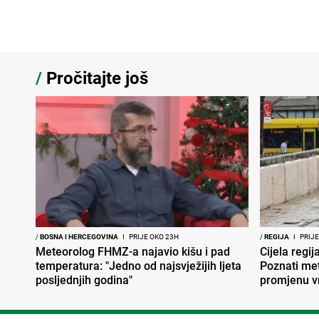
/
Pročitajte još
/
BOSNA I HERCEGOVINA
I
PRIJE OKO 23H
/
REGIJA
I
PRIJE
Meteorolog FHMZ-a najavio kišu i pad
Cijela regi
temperatura: "Jedno od najsvježijih ljeta
Poznati met
posljednjih godina"
promjenu 