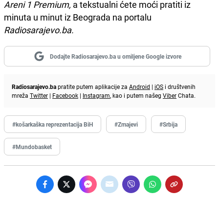
Areni 1 Premium,
a tekstualni ćete moći pratiti iz
minuta u minut iz Beograda na portalu
Radiosarajevo.ba.
Dodajte Radiosarajevo.ba u omiljene Google izvore
Radiosarajevo.ba
pratite putem aplikacije za
Android
|
iOS
i društvenih
mreža
Twitter
|
Facebook
|
Instagram
, kao i putem našeg
Viber
Chata.
#košarkaška reprezentacija BiH
#Zmajevi
#Srbija
#Mundobasket