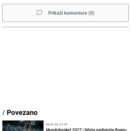
Prikaži komentare
(
0
)
/
Povezano
06.07.26. 21:47
Mundobasket 2027 | Srbija nadigrala Bosnu