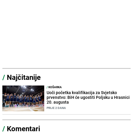
/
Najčitanije
/
KOŠARKA
Uoči početka kvalifikacija za Svjetsko
prvenstvo: BiH će ugostiti Poljsku u Hrasnici
20. augusta
PRIJE 2 DANA
/
Komentari