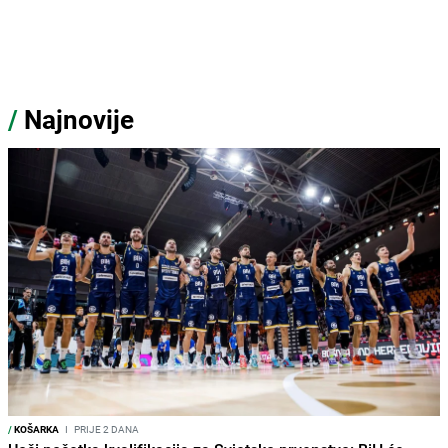
/
Najnovije
/
KOŠARKA
I
PRIJE 2 DANA