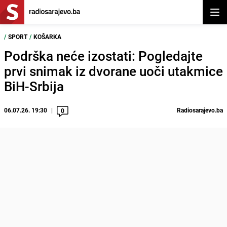
Otvor
/
SPORT
/
KOŠARKA
Podrška neće izostati: Pogledajte
prvi snimak iz dvorane uoči utakmice
BiH-Srbija
06.07.26. 19:30
Radiosarajevo.ba
0