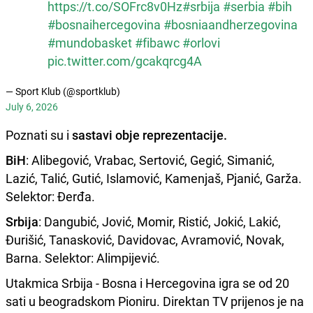
https://t.co/SOFrc8v0Hz
#srbija
#serbia
#bih
#bosnaihercegovina
#bosniaandherzegovina
#mundobasket
#fibawc
#orlovi
pic.twitter.com/gcakqrcg4A
— Sport Klub (@sportklub)
July 6, 2026
Poznati su i
sastavi obje reprezentacije.
BiH
: Alibegović, Vrabac, Sertović, Gegić, Simanić,
Lazić, Talić, Gutić, Islamović, Kamenjaš, Pjanić, Garža.
Selektor: Đerđa.
Srbija
: Dangubić, Jović, Momir, Ristić, Jokić, Lakić,
Đurišić, Tanasković, Davidovac, Avramović, Novak,
Barna. Selektor: Alimpijević.
Utakmica Srbija - Bosna i Hercegovina igra se od 20
sati u beogradskom Pioniru. Direktan TV prijenos je na