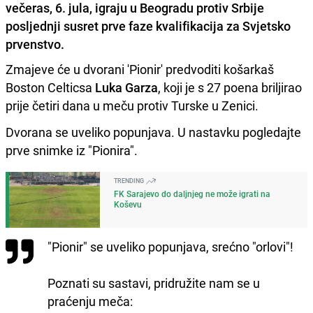
večeras, 6. jula, igraju u Beogradu protiv Srbije
posljednji susret prve faze kvalifikacija za Svjetsko
prvenstvo.
Zmajeve će u dvorani 'Pionir' predvoditi košarkaš
Boston Celticsa
Luka Garza
, koji je s 27 poena briljirao
prije četiri dana u meču protiv Turske u Zenici.
Dvorana se uveliko popunjava. U nastavku pogledajte
prve snimke iz "Pionira".
TRENDING
FK Sarajevo do daljnjeg ne može igrati na
Koševu
"Pionir" se uveliko popunjava, srećno "orlovi"!
Poznati su sastavi, pridružite nam se u
praćenju meča: