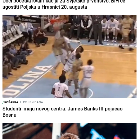
Uoči početka kvalifikacija za Svjetsko prvenstvo: BiH će
ugostiti Poljsku u Hrasnici 20. augusta
/
KOŠARKA
I
PRIJE 4 DANA
Studenti imaju novog centra: James Banks III pojačao
Bosnu