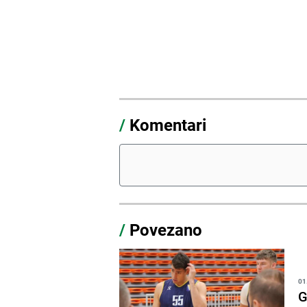
/
Komentari
/
Povezano
01
G