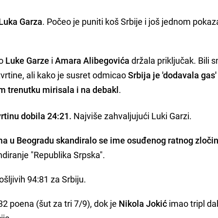
Luka Garza
. Počeo je puniti koš Srbije i još jednom pokaz
vo
Luke Garze
i
Amara Alibegovića
držala priključak. Bili 
tvrtine, ali kako je susret odmicao
Srbija je 'dodavala gas'
m trenutku mirisala i na debakl
.
rtinu dobila 24:21.
Najviše zahvaljujući Luki Garzi.
ma u Beogradu skandiralo se ime osuđenog ratnog zloči
andiranje "Republika Srpska".
šljivih 94:81 za Srbiju.
 32 poena (šut za tri 7/9), dok je
Nikola Jokić
imao tripl da
ija.