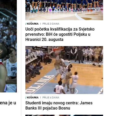
/
KOŠARKA
I
PRIJE 3 DANA
Uoči početka kvalifikacija za Svjetsko
prvenstvo: BiH će ugostiti Poljsku u
Hrasnici 20. augusta
/
KOŠARKA
I
PRIJE 4 DANA
ena je u
Studenti imaju novog centra: James
Banks III pojačao Bosnu