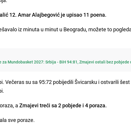
Talić 12. Amar Alajbegović je upisao 11 poena.
dešavalo iz minuta u minut u Beogradu, možete to pogleda
ije za Mundobasket 2027: Srbija - BiH 94:81, Zmajevi ostali bez pobjede 
. Večeras su sa 95:72 pobijedili Švicarsku i ostvarili šest
i.
poraza, a
Zmajevi treći sa 2 pobjede i 4 poraza.
sala sve poraze.