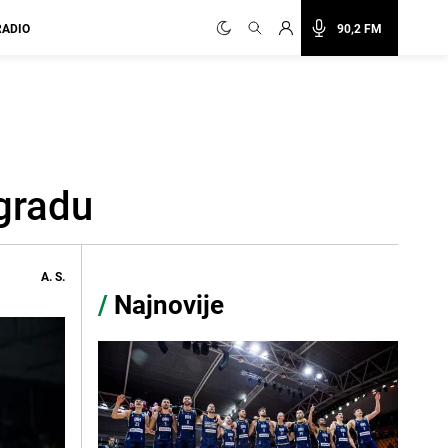
RADIO
90,2 FM
gradu
A. S.
/
Najnovije