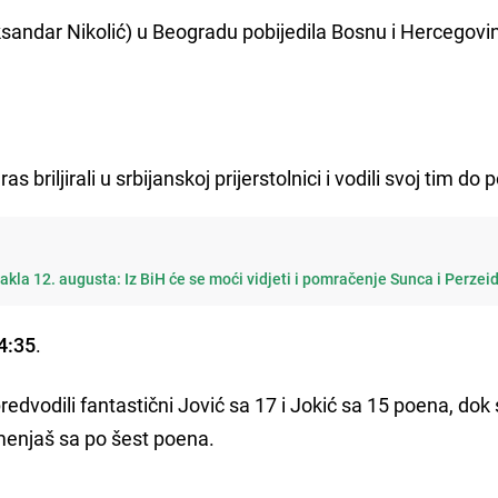
eksandar Nikolić) u Beogradu pobijedila Bosnu i Hercegovi
as briljirali u srbijanskoj prijerstolnici i vodili svoj tim do
kla 12. augusta: Iz BiH će se moći vidjeti i pomračenje Sunca i Perzeid
54:35
.
redvodili fantastični Jović sa 17 i Jokić sa 15 poena, dok
amenjaš sa po šest poena.