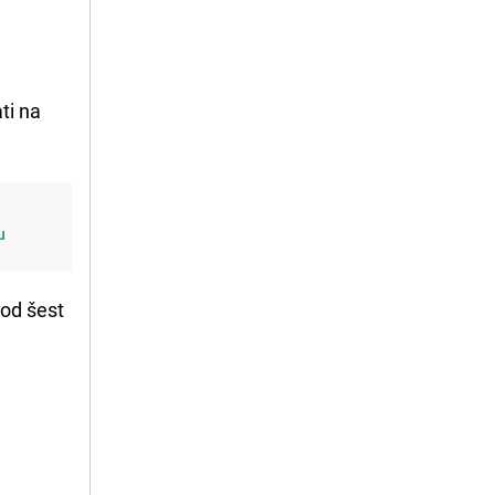
ti na
u
 od šest