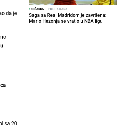
/
KOŠARKA
I
PRIJE 5 DANA
ao da je
Saga sa Real Madridom je završena:
Mario Hezonja se vratio u NBA ligu
smo
 u
nca
bl sa 20