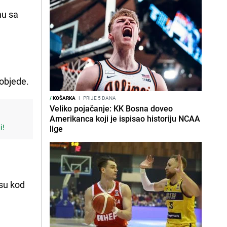
nu sa
 pobjede.
/
KOŠARKA
I
PRIJE 5 DANA
Veliko pojačanje: KK Bosna doveo
Amerikanca koji je ispisao historiju NCAA
i!
lige
 su kod