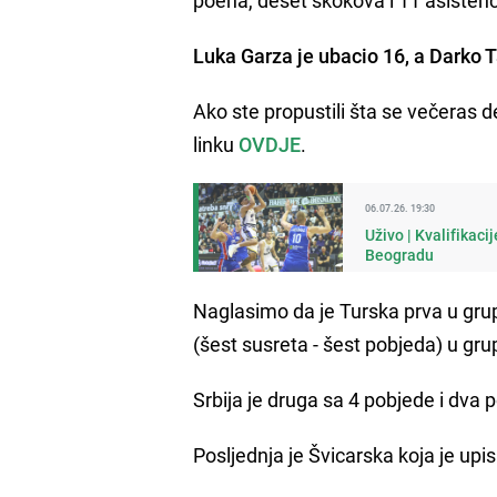
Luka Garza je ubacio 16, a Darko 
Ako ste propustili šta se večeras 
linku
OVDJE
.
06.07.26. 19:30
Uživo | Kvalifikac
Beogradu
Naglasimo da je Turska prva u grupi
(šest susreta - šest pobjeda) u grup
Srbija je druga sa 4 pobjede i dva 
Posljednja je Švicarska koja je upi