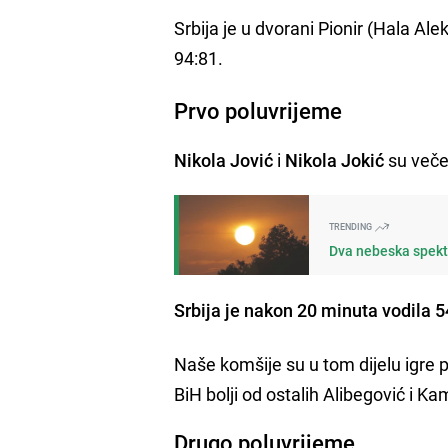
Srbija je u dvorani Pionir (Hala Al
94:81.
Prvo poluvrijeme
Nikola Jović
i
Nikola Jokić
su večer
TRENDING
Dva nebeska spekta
Srbija je nakon 20 minuta vodila 
Naše komšije su u tom dijelu igre p
BiH bolji od ostalih Alibegović i K
Drugo poluvrijeme