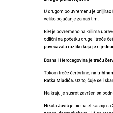
U drugom poluvremenu je briljirao
veliko pojačanje za naš tim.
BiH je povremeno na krilima upra
odlični na početku druge i treće če
povećavala razliku koja je u jedno
Bosna i Herccegovina je treću četv
Tokom treće čertvrtine,
na tribina
Ratka Mladića
. Uz to, čuje se i sk
Na kraju je susret završen sa podno
Nikola Jović
je bio najefikasniji sa
poena, deset skokova i 11 asistenc