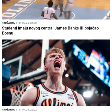
/
KOŠARKA
I
01.08.26. 21:30
Studenti imaju novog centra: James Banks III pojačao
Bosnu
/
KOŠARKA
I
31.07.26. 22:02