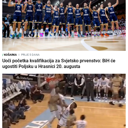
/
KOŠARKA
I
PRIJE 5 DANA
Uoči početka kvalifikacija za Svjetsko prvenstvo: BiH će
ugostiti Poljsku u Hrasnici 20. augusta