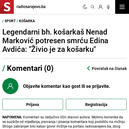
Otvor
/
SPORT
/
KOŠARKA
Legendarni bh. košarkaš Nenad
Marković potresen smrću Edina
Avdića: "Živio je za košarku"
/
Komentari (0)
Povratak na članak
Objavite komentar kao gost ili se prijavite.
Prijava
Registracija
NAPOMENA:
Komentari su isključivo lični stavovi autora. Molimo korisnike da
se suzdrže od vrijeđanja, psovanja i pisanja komentara koji podstiču na mržnju.
Strogo zabranjen bilo kakav govor mržnje na portalu radiosarajevo.ba, zbog