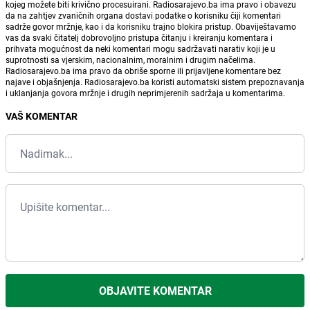
kojeg možete biti krivično procesuirani. Radiosarajevo.ba ima pravo i obavezu
da na zahtjev zvaničnih organa dostavi podatke o korisniku čiji komentari
sadrže govor mržnje, kao i da korisniku trajno blokira pristup. Obaviještavamo
vas da svaki čitatelj dobrovoljno pristupa čitanju i kreiranju komentara i
prihvata mogućnost da neki komentari mogu sadržavati narativ koji je u
suprotnosti sa vjerskim, nacionalnim, moralnim i drugim načelima.
Radiosarajevo.ba ima pravo da obriše sporne ili prijavljene komentare bez
najave i objašnjenja. Radiosarajevo.ba koristi automatski sistem prepoznavanja
i uklanjanja govora mržnje i drugih neprimjerenih sadržaja u komentarima.
VAŠ KOMENTAR
OBJAVITE KOMENTAR