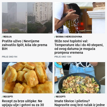
/
REGIJA
/
BOSNA I HERCEGOVINA
Pratite uživo | Nevrijeme
Stiže novi toplotni val:
zahvatilo Split, kiša ide prema
Temperature idu i do 40 stepeni,
BiH
od ovog datuma je moguća
promjena vremena
PRIJE OKO 9H
PRIJE OKO 10H
/
RECEPTI
/
RECEPTI
Recept za brze uštipke: Ne
Imate tikvice i piletinu?
upijaju ulje i gotovi su za 30
Napravite ovaj brzi ručak iz jedne