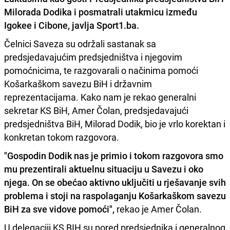
Milorada Dodika i posmatrali utakmicu između
Igokee i Cibone, javlja Sport1.ba.
Čelnici Saveza su održali sastanak sa
predsjedavajućim predsjedništva i njegovim
pomoćnicima, te razgovarali o načinima pomoći
Košarkaškom savezu BiH i državnim
reprezentacijama. Kako nam je rekao generalni
sekretar KS BiH, Amer Čolan, predsjedavajući
predsjedništva BiH, Milorad Dodik, bio je vrlo korektan i
konkretan tokom razgovora.
"Gospodin Dodik nas je primio i tokom razgovora smo
mu prezentirali aktuelnu situaciju u Savezu i oko
njega. On se obećao aktivno uključiti u rješavanje svih
problema i stoji na raspolaganju Košarkaškom savezu
BiH za sve vidove pomoći",
rekao je Amer Čolan.
U delegaciji KS BIH su pored predsjednika i generalnog