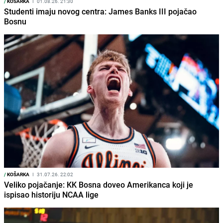
/
KOŠARKA
I
01.08.26. 21:30
Studenti imaju novog centra: James Banks III pojačao
Bosnu
/
KOŠARKA
I
31.07.26. 22:02
Veliko pojačanje: KK Bosna doveo Amerikanca koji je
ispisao historiju NCAA lige