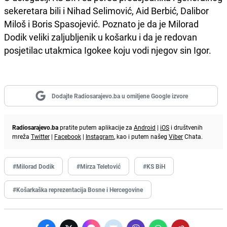
sekeretara bili i Nihad Selimović, Aid Berbić, Dalibor
Miloš i Boris Spasojević. Poznato je da je Milorad
Dodik veliki zaljubljenik u košarku i da je redovan
posjetilac utakmica Igokee koju vodi njegov sin Igor.
Dodajte Radiosarajevo.ba u omiljene Google izvore
Radiosarajevo.ba
pratite putem aplikacije za
Android
|
iOS
i društvenih
mreža
Twitter
|
Facebook
|
Instagram
, kao i putem našeg
Viber
Chata.
#Milorad Dodik
#Mirza Teletović
#KS BiH
#Košarkaška reprezentacija Bosne i Hercegovine