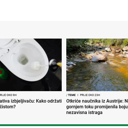
RIJE OKO 9H
/
TEME
I
PRIJE OKO 23H
ativa izbjeljivaču: Kako održati
Otkriće naučnika iz Austrije: 
 čistom?
gornjem toku promijenila boju,
nezavisna istraga