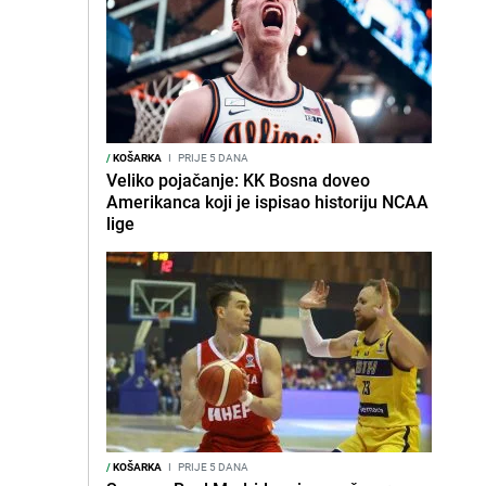
/
KOŠARKA
I
PRIJE 5 DANA
Veliko pojačanje: KK Bosna doveo
Amerikanca koji je ispisao historiju NCAA
lige
/
KOŠARKA
I
PRIJE 5 DANA