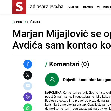
VIJESTI
BIZNIS
METROMA
/
SPORT
/
KOŠARKA
Marjan Mijajlović se o
Avdića sam kontao ko
/
Komentari (0)
Objavite komentar kao gost i
NAPOMENA:
Komentari su isključivo lični stavov
podstiču na mržnju. Strogo zabranjen bilo kakav 
Radiosarajevo.ba ima pravo i obavezu da na zahtj
korisniku trajno blokira pristup. Obaviještavamo 
da neki komentari mogu sadržavati narativ koji j