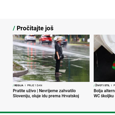
/
Pročitajte još
/
REGIJA
I
PRIJE 1 DAN
/
ŽIVOT I STIL
I
P
Pratite uživo | Nevrijeme zahvatilo
Bolja altern
Sloveniju, oluje idu prema Hrvatskoj
WC školjku