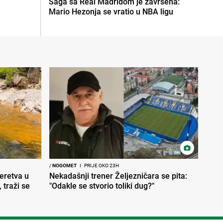
Saga sa Real Madridom je završena:
Mario Hezonja se vratio u NBA ligu
/
NOGOMET
I
PRIJE OKO 23H
Neretva u
Nekadašnji trener Željezničara se pita:
 traži se
"Odakle se stvorio toliki dug?"