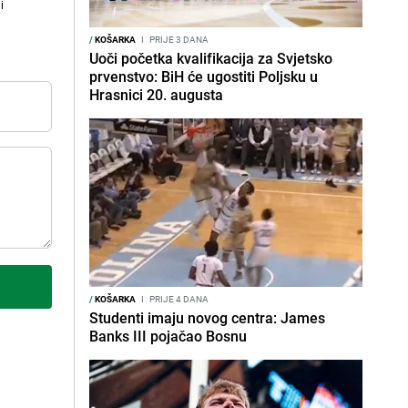
i
/
KOŠARKA
I
PRIJE 3 DANA
Uoči početka kvalifikacija za Svjetsko
prvenstvo: BiH će ugostiti Poljsku u
Hrasnici 20. augusta
/
KOŠARKA
I
PRIJE 4 DANA
Studenti imaju novog centra: James
Banks III pojačao Bosnu