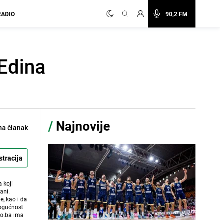
RADIO
90,2 FM
 Edina
/
Najnovije
na članak
stracija
 koji
ani.
e, kao i da
mogućnost
vo.ba ima