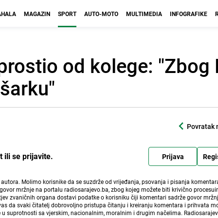
HALA
MAGAZIN
SPORT
AUTO-MOTO
MULTIMEDIA
INFOGRAFIKE
prostio od kolege: "Zbog
šarku"
Povratak 
li se prijavite.
Prijava
Regi
i autora. Molimo korisnike da se suzdrže od vrijeđanja, psovanja i pisanja komentara
govor mržnje na portalu radiosarajevo.ba, zbog kojeg možete biti krivično procesuir
ev zvaničnih organa dostavi podatke o korisniku čiji komentari sadrže govor mržnj
vas da svaki čitatelj dobrovoljno pristupa čitanju i kreiranju komentara i prihvata 
e u suprotnosti sa vjerskim, nacionalnim, moralnim i drugim načelima. Radiosaraje